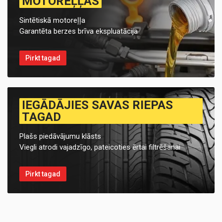
MOTOREĻĻAS
Sintētiskā motoreļļa
Garantēta berzes brīva ekspluatācija
Pirkt tagad
IEGĀDĀJIES SAVAS RIEPAS
TAGAD
Plašs piedāvājumu klāsts
Viegli atrodi vajadzīgo, pateicoties ērtai filtrēšanai
Pirkt tagad