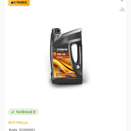
SYNMAR
Noliktavā 8
MOTOREĻĻA
Kods:
S1000001