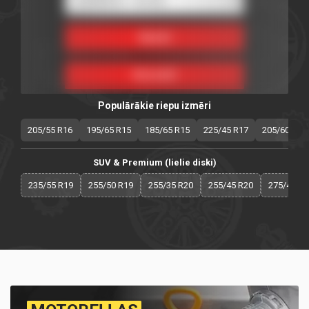
Populārākie riepu izmēri
205/55 R16
195/65 R15
185/65 R15
225/45 R17
205/60 R16
SUV & Premium (lielie diski)
235/55 R19
255/50 R19
255/35 R20
255/45 R20
275/40 R2