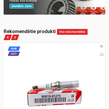
Pastāv, kas kustībā!
Jaunākās ziņas
Rekomendētie produkti
Visi rekomendētie
NEW
HOT