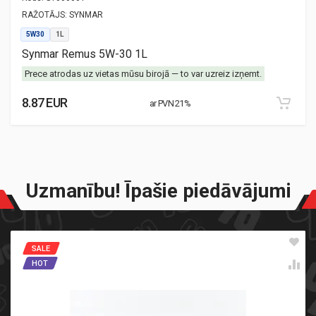
RAŽOTĀJS:
SYNMAR
5W30
1L
Synmar Remus 5W-30 1L
Prece atrodas uz vietas mūsu birojā — to var uzreiz izņemt.
8.87 EUR
ar PVN 21%
Uzmanību! Īpašie piedāvājumi
SALE
HOT