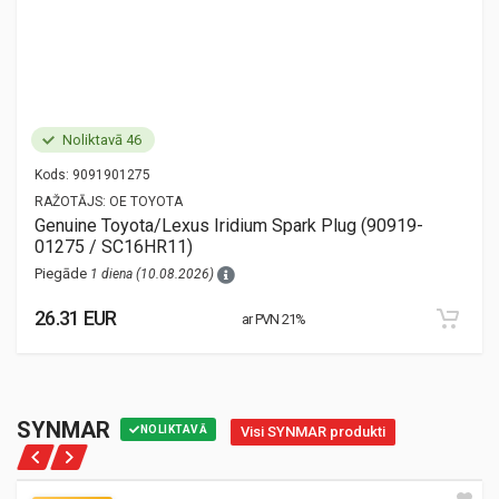
Noliktavā 46
Kods:
9091901275
RAŽOTĀJS:
OE TOYOTA
Genuine Toyota/Lexus Iridium Spark Plug (90919-
01275 / SC16HR11)
Piegāde
1 diena (10.08.2026)
26.31 EUR
ar PVN 21%
SYNMAR
NOLIKTAVĀ
Visi SYNMAR produkti