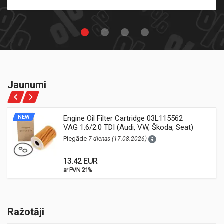
Jaunumi
NEW
Engine Oil Filter Cartridge 03L115562
VAG 1.6/2.0 TDI (Audi, VW, Škoda, Seat)
Piegāde
7 dienas (17.08.2026)
13.42 EUR
ar PVN 21%
ar PVN 21%
Ražotāji