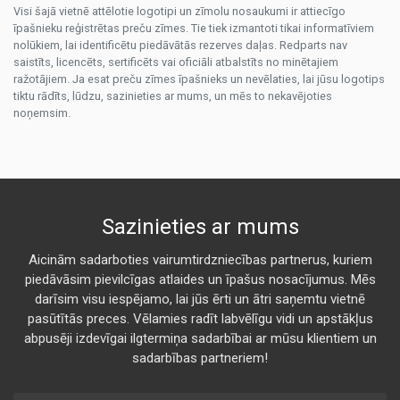
Visi šajā vietnē attēlotie logotipi un zīmolu nosaukumi ir attiecīgo
īpašnieku reģistrētas preču zīmes. Tie tiek izmantoti tikai informatīviem
nolūkiem, lai identificētu piedāvātās rezerves daļas. Redparts nav
saistīts, licencēts, sertificēts vai oficiāli atbalstīts no minētajiem
ražotājiem. Ja esat preču zīmes īpašnieks un nevēlaties, lai jūsu logotips
tiktu rādīts, lūdzu, sazinieties ar mums, un mēs to nekavējoties
noņemsim.
Sazinieties ar mums
Aicinām sadarboties vairumtirdzniecības partnerus, kuriem
piedāvāsim pievilcīgas atlaides un īpašus nosacījumus. Mēs
darīsim visu iespējamo, lai jūs ērti un ātri saņemtu vietnē
pasūtītās preces. Vēlamies radīt labvēlīgu vidi un apstākļus
abpusēji izdevīgai ilgtermiņa sadarbībai ar mūsu klientiem un
sadarbības partneriem!