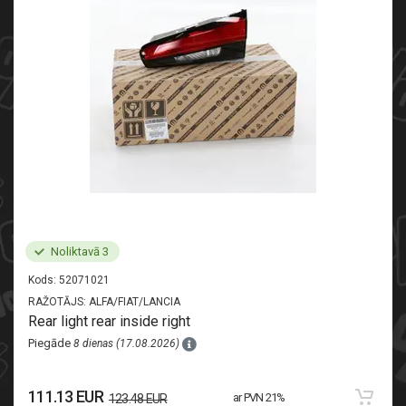
Noliktavā 3
Kods:
52071021
RAŽOTĀJS:
ALFA/FIAT/LANCIA
Rear light rear inside right
Piegāde
8 dienas (17.08.2026)
111.13 EUR
ar PVN 21%
123.48 EUR