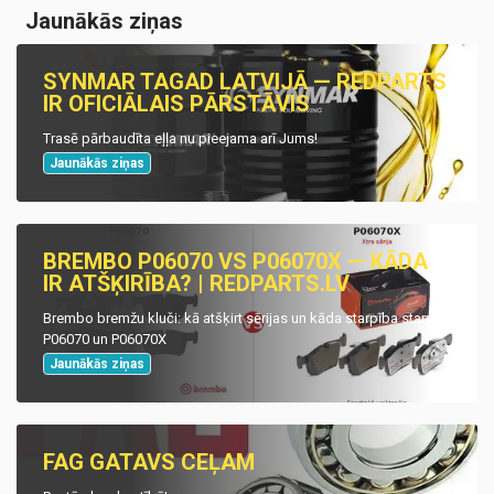
Jaunākās ziņas
SYNMAR TAGAD LATVIJĀ — REDPARTS
IR OFICIĀLAIS PĀRSTĀVIS
Trasē pārbaudīta eļļa nu pieejama arī Jums!
Jaunākās ziņas
BREMBO P06070 VS P06070X — KĀDA
IR ATŠĶIRĪBA? | REDPARTS.LV
Brembo bremžu kluči: kā atšķirt sērijas un kāda starpība starp
P06070 un P06070X
Jaunākās ziņas
FAG GATAVS CEĻAM