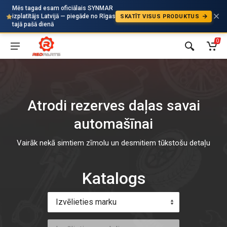
Mēs tagad esam oficiālais SYNMAR
izplatītājs Latvijā — piegāde no Rīgas
SKATĪT VISUS PRODUKTUS
Auto
tajā pašā dienā
0
Atrodi rezerves daļas savai
automašīnai
Vairāk nekā simtiem zīmolu un desmitiem tūkstošu detaļu
Katalogs
Izvēlieties marku