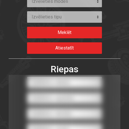
Izvēlieties modeli
Izvēlieties tipu
Riepas