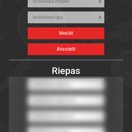
Izvēlieties modeli
Izvēlieties tipu
Riepas