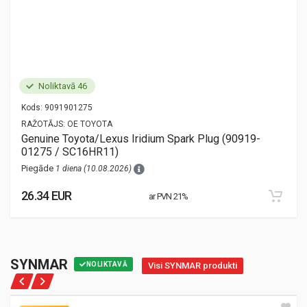
Noliktavā 46
Kods:
9091901275
RAŽOTĀJS:
OE TOYOTA
Genuine Toyota/Lexus Iridium Spark Plug (90919-
01275 / SC16HR11)
Piegāde
1 diena (10.08.2026)
26.34 EUR
ar PVN 21%
SYNMAR
NOLIKTAVĀ
Visi SYNMAR produkti