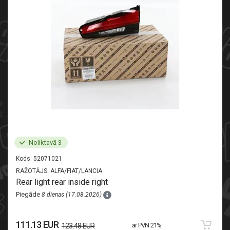
Noliktavā 3
Kods:
52071021
RAŽOTĀJS:
ALFA/FIAT/LANCIA
Rear light rear inside right
Piegāde
8 dienas (17.08.2026)
111.13 EUR
ar PVN 21%
123.48 EUR