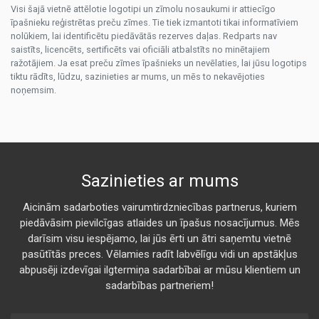
Visi šajā vietnē attēlotie logotipi un zīmolu nosaukumi ir attiecīgo
īpašnieku reģistrētas preču zīmes. Tie tiek izmantoti tikai informatīviem
nolūkiem, lai identificētu piedāvātās rezerves daļas. Redparts nav
saistīts, licencēts, sertificēts vai oficiāli atbalstīts no minētajiem
ražotājiem. Ja esat preču zīmes īpašnieks un nevēlaties, lai jūsu logotips
tiktu rādīts, lūdzu, sazinieties ar mums, un mēs to nekavējoties
noņemsim.
Sazinieties ar mums
Aicinām sadarboties vairumtirdzniecības partnerus, kuriem
piedāvāsim pievilcīgas atlaides un īpašus nosacījumus. Mēs
darīsim visu iespējamo, lai jūs ērti un ātri saņemtu vietnē
pasūtītās preces. Vēlamies radīt labvēlīgu vidi un apstākļus
abpusēji izdevīgai ilgtermiņa sadarbībai ar mūsu klientiem un
sadarbības partneriem!