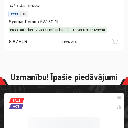
RAŽOTĀJS:
SYNMAR
5W30
1L
Synmar Remus 5W-30 1L
Prece atrodas uz vietas mūsu birojā — to var uzreiz izņemt.
8.87 EUR
ar PVN 21%
Uzmanību! Īpašie piedāvājumi
SALE
HOT