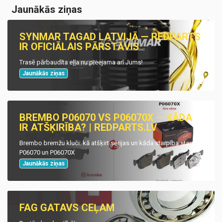
Jaunākās ziņas
SYNMAR TAGAD LATVIJĀ — REDPARTS
IR OFICIĀLAIS PĀRSTĀVIS
Trasē pārbaudīta eļļa nu pieejama arī Jums!
Jaunākās ziņas
BREMBO P06070 VS P06070X — KĀDA
IR ATŠĶIRĪBA? | REDPARTS.LV
Brembo bremžu kluči: kā atšķirt sērijas un kāda starpība starp
P06070 un P06070X
Jaunākās ziņas
FAG GATAVS CEĻAM