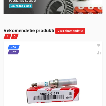
Pastāv, kas kustībā!
Jaunākās ziņas
Rekomendētie produkti
Visi rekomendētie
NEW
HOT