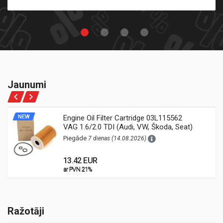
Jaunumi
NEW
Engine Oil Filter Cartridge 03L115562
VAG 1.6/2.0 TDI (Audi, VW, Škoda, Seat)
Piegāde
7 dienas (14.08.2026)
13.42 EUR
ar PVN 21%
ar PVN 21%
Ražotāji