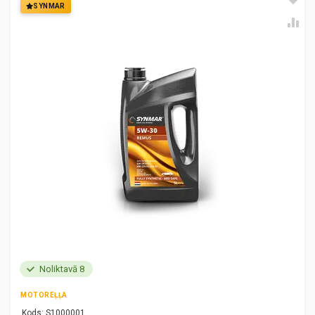
SYNMAR
Noliktavā 8
MOTOREĻĻA
Kods:
S1000001