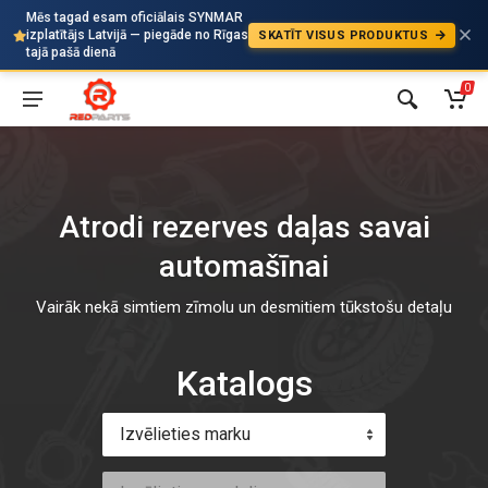
Mēs tagad esam oficiālais SYNMAR
izplatītājs Latvijā — piegāde no Rīgas
SKATĪT VISUS PRODUKTUS
Auto
tajā pašā dienā
0
Atrodi rezerves daļas savai
automašīnai
Vairāk nekā simtiem zīmolu un desmitiem tūkstošu detaļu
Katalogs
Izvēlieties marku