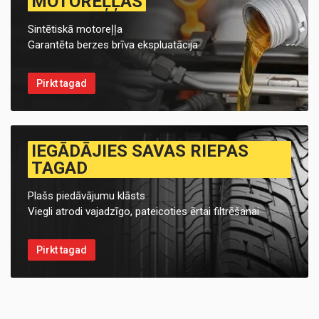
MOTOREĻĻAS
Sintētiskā motoreļļa
Garantēta berzes brīva ekspluatācija
Pirkt tagad
IEGĀDĀJIES SAVAS RIEPAS
TAGAD
Plašs piedāvājumu klāsts
Viegli atrodi vajadzīgo, pateicoties ērtai filtrēšanai
Pirkt tagad