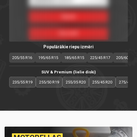
Populārākie riepu izmēri
205/55 R16
195/65 R15
185/65 R15
225/45 R17
205/60 R16
SUV & Premium (lielie diski)
235/55 R19
255/50 R19
255/35 R20
255/45 R20
275/40 R2