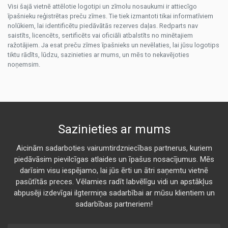
Visi šajā vietnē attēlotie logotipi un zīmolu nosaukumi ir attiecīgo
īpašnieku reģistrētas preču zīmes. Tie tiek izmantoti tikai informatīviem
nolūkiem, lai identificētu piedāvātās rezerves daļas. Redparts nav
saistīts, licencēts, sertificēts vai oficiāli atbalstīts no minētajiem
ražotājiem. Ja esat preču zīmes īpašnieks un nevēlaties, lai jūsu logotips
tiktu rādīts, lūdzu, sazinieties ar mums, un mēs to nekavējoties
noņemsim.
Sazinieties ar mums
Aicinām sadarboties vairumtirdzniecības partnerus, kuriem
piedāvāsim pievilcīgas atlaides un īpašus nosacījumus. Mēs
darīsim visu iespējamo, lai jūs ērti un ātri saņemtu vietnē
pasūtītās preces. Vēlamies radīt labvēlīgu vidi un apstākļus
abpusēji izdevīgai ilgtermiņa sadarbībai ar mūsu klientiem un
sadarbības partneriem!