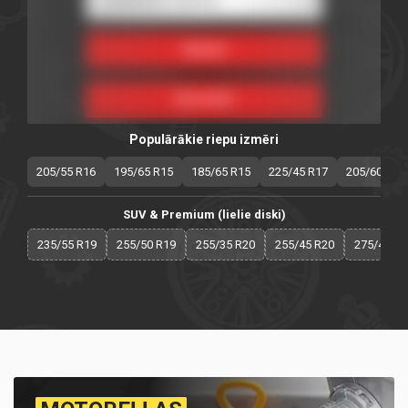
Populārākie riepu izmēri
205/55 R16
195/65 R15
185/65 R15
225/45 R17
205/60 R16
SUV & Premium (lielie diski)
235/55 R19
255/50 R19
255/35 R20
255/45 R20
275/40 R2