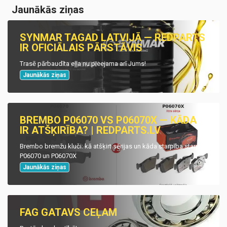
Jaunākās ziņas
SYNMAR TAGAD LATVIJĀ — REDPARTS
IR OFICIĀLAIS PĀRSTĀVIS
Trasē pārbaudīta eļļa nu pieejama arī Jums!
Jaunākās ziņas
BREMBO P06070 VS P06070X — KĀDA
IR ATŠĶIRĪBA? | REDPARTS.LV
Brembo bremžu kluči: kā atšķirt sērijas un kāda starpība starp
P06070 un P06070X
Jaunākās ziņas
FAG GATAVS CEĻAM