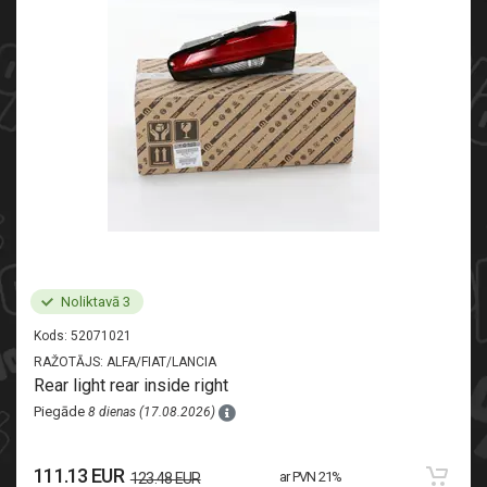
Noliktavā 3
Kods:
52071021
RAŽOTĀJS:
ALFA/FIAT/LANCIA
Rear light rear inside right
Piegāde
8 dienas (17.08.2026)
111.13 EUR
ar PVN 21%
123.48 EUR