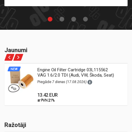
Jaunumi
NEW
Engine Oil Filter Cartridge 03L115562
VAG 1.6/2.0 TDI (Audi, VW, Škoda, Seat)
Piegāde
7 dienas (17.08.2026)
13.42 EUR
ar PVN 21%
ar PVN 21%
Ražotāji