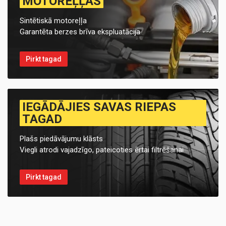
MOTOREĻĻAS
Sintētiskā motoreļļa
Garantēta berzes brīva ekspluatācija
Pirkt tagad
IEGĀDĀJIES SAVAS RIEPAS
TAGAD
Plašs piedāvājumu klāsts
Viegli atrodi vajadzīgo, pateicoties ērtai filtrēšanai
Pirkt tagad