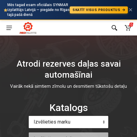
Mēs tagad esam oficiālais SYNMAR
izplatītājs Latvijā — piegāde no Rīgas
SKATĪT VISUS PRODUKTUS
Auto
tajā pašā dienā
0
Atrodi rezerves daļas savai
automašīnai
Vairāk nekā simtiem zīmolu un desmitiem tūkstošu detaļu
Katalogs
Izvēlieties marku