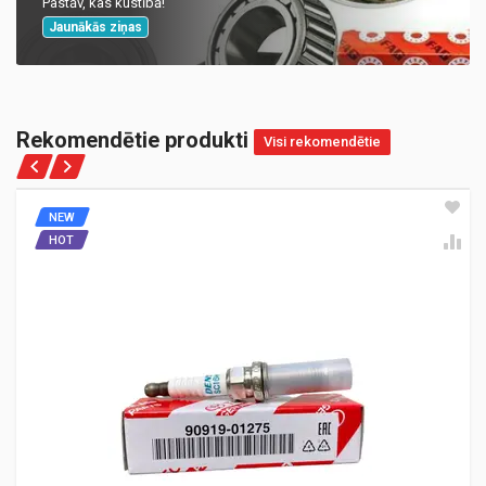
Pastāv, kas kustībā!
Jaunākās ziņas
Rekomendētie produkti
Visi rekomendētie
NEW
HOT