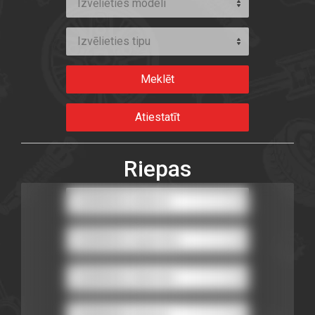
Izvēlieties modeli
Izvēlieties tipu
Riepas