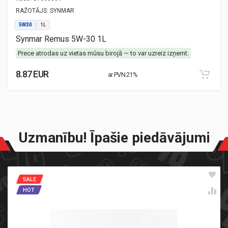
RAŽOTĀJS:
SYNMAR
5W30
1L
Synmar Remus 5W-30 1L
Prece atrodas uz vietas mūsu birojā — to var uzreiz izņemt.
8.87 EUR
ar PVN 21%
Uzmanību! Īpašie piedāvājumi
SALE
HOT