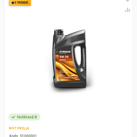
SYNMAR
Noliktavā 8
MOTOREĻĻA
Kods:
S1000001