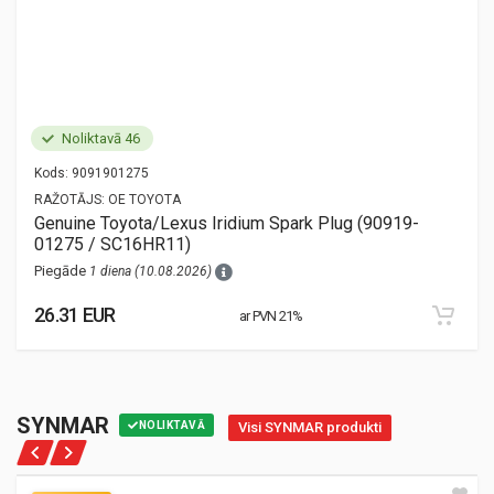
Noliktavā 46
Kods:
9091901275
RAŽOTĀJS:
OE TOYOTA
Genuine Toyota/Lexus Iridium Spark Plug (90919-
01275 / SC16HR11)
Piegāde
1 diena (10.08.2026)
26.31 EUR
ar PVN 21%
SYNMAR
NOLIKTAVĀ
Visi SYNMAR produkti