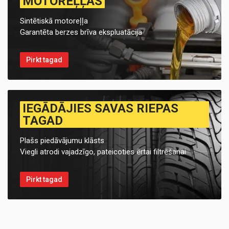
MOTOREĻĻAS
Sintētiskā motoreļļa
Garantēta berzes brīva ekspluatācija
Pirkt tagad
IEGĀDĀJIES SAVAS RIEPAS
TAGAD
Plašs piedāvājumu klāsts
Viegli atrodi vajadzīgo, pateicoties ērtai filtrēšanai
Pirkt tagad