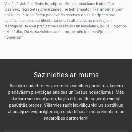
Visi šajā vietnē attēlotie logotipi un zīmolu nosaukumi ir attiecīgo
īpašnieku reģistrētas preču zīmes. Tie tiek izmantoti tikai informatīviem
nolūkiem, lai identificētu piedāvātās rezerves daļas. Redparts nav
saistīts, licencēts, sertificēts vai oficiāli atbalstīts no minētajiem
ražotājiem. Ja esat preču zīmes īpašnieks un nevēlaties, lai jūsu logotips
tiktu rādīts, lūdzu, sazinieties ar mums, un mēs to nekavējoties
noņemsim.
Sazinieties ar mums
Aicinām sadarboties vairumtirdzniecības partnerus, kuriem
piedāvāsim pievilcīgas atlaides un īpašus nosacījumus. Mēs
darīsim visu iespējamo, lai jūs ērti un ātri saņemtu vietnē
pasūtītās preces. Vēlamies radīt labvēlīgu vidi un apstākļus
abpusēji izdevīgai ilgtermiņa sadarbībai ar mūsu klientiem un
sadarbības partneriem!