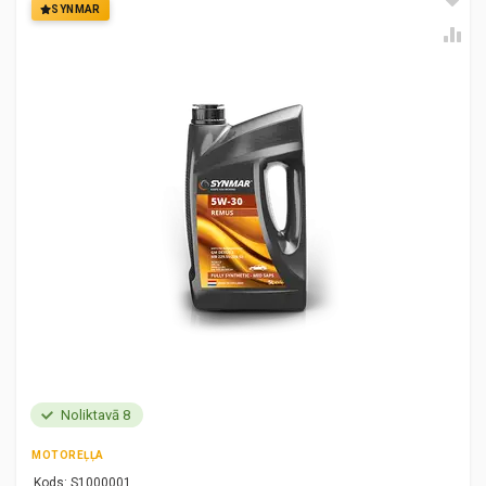
SYNMAR
Noliktavā 8
MOTOREĻĻA
Kods:
S1000001