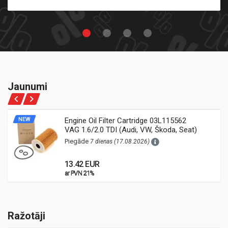
Jaunumi
NEW
Engine Oil Filter Cartridge 03L115562
VAG 1.6/2.0 TDI (Audi, VW, Škoda, Seat)
Piegāde
7 dienas (17.08.2026)
13.42 EUR
ar PVN 21%
ar PVN 21%
Ražotāji