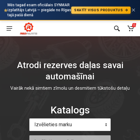
Mēs tagad esam oficiālais SYNMAR
izplatītājs Latvijā — piegāde no Rīgas
SKATĪT VISUS PRODUKTUS
Auto
tajā pašā dienā
0
Atrodi rezerves daļas savai
automašīnai
Vairāk nekā simtiem zīmolu un desmitiem tūkstošu detaļu
Katalogs
Izvēlieties marku