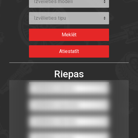
Izvēlieties modeli
Izvēlieties tipu
Riepas