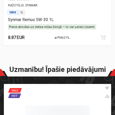
RAŽOTĀJS:
SYNMAR
5W30
1L
Synmar Remus 5W-30 1L
Prece atrodas uz vietas mūsu birojā — to var uzreiz izņemt.
8.87 EUR
ar PVN 21%
Uzmanību! Īpašie piedāvājumi
SALE
HOT