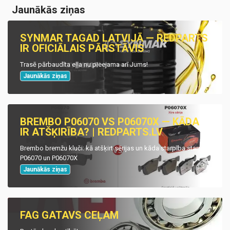
Jaunākās ziņas
SYNMAR TAGAD LATVIJĀ — REDPARTS
IR OFICIĀLAIS PĀRSTĀVIS
Trasē pārbaudīta eļļa nu pieejama arī Jums!
Jaunākās ziņas
BREMBO P06070 VS P06070X — KĀDA
IR ATŠĶIRĪBA? | REDPARTS.LV
Brembo bremžu kluči: kā atšķirt sērijas un kāda starpība starp
P06070 un P06070X
Jaunākās ziņas
FAG GATAVS CEĻAM