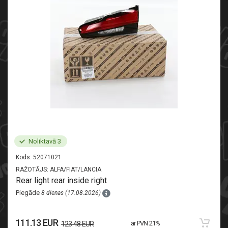
Noliktavā 3
Kods:
52071021
RAŽOTĀJS:
ALFA/FIAT/LANCIA
Rear light rear inside right
Piegāde
8 dienas (17.08.2026)
111.13 EUR
ar PVN 21%
123.48 EUR