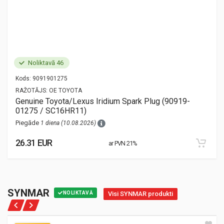
Noliktavā 46
Kods:
9091901275
RAŽOTĀJS:
OE TOYOTA
Genuine Toyota/Lexus Iridium Spark Plug (90919-
01275 / SC16HR11)
Piegāde
1 diena (10.08.2026)
26.31 EUR
ar PVN 21%
SYNMAR
NOLIKTAVĀ
Visi SYNMAR produkti