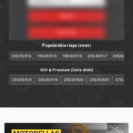
Populārākie riepu izmēri
205/55 R16
195/65 R15
185/65 R15
225/45 R17
205/60 R16
SUV & Premium (lielie diski)
235/55 R19
255/50 R19
255/35 R20
255/45 R20
275/40 R2