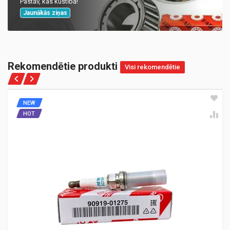
Pastāv, kas kustībā!
Jaunākās ziņas
Rekomendētie produkti
Visi rekomendētie
NEW
HOT