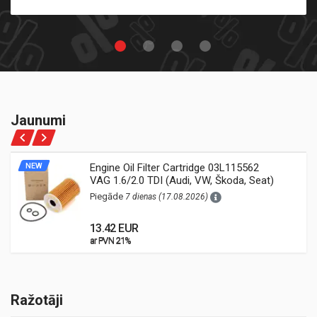
Jaunumi
NEW
Engine Oil Filter Cartridge 03L115562
VAG 1.6/2.0 TDI (Audi, VW, Škoda, Seat)
Piegāde
7 dienas (17.08.2026)
13.42 EUR
ar PVN 21%
ar PVN 21%
Ražotāji