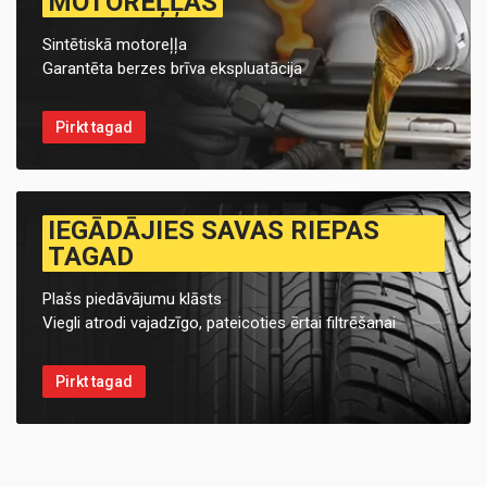
MOTOREĻĻAS
Sintētiskā motoreļļa
Garantēta berzes brīva ekspluatācija
Pirkt tagad
IEGĀDĀJIES SAVAS RIEPAS
TAGAD
Plašs piedāvājumu klāsts
Viegli atrodi vajadzīgo, pateicoties ērtai filtrēšanai
Pirkt tagad