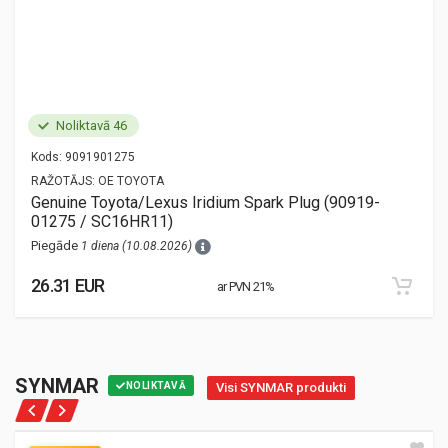
Noliktavā 46
Kods:
9091901275
RAŽOTĀJS:
OE TOYOTA
Genuine Toyota/Lexus Iridium Spark Plug (90919-
01275 / SC16HR11)
Piegāde
1 diena (10.08.2026)
26.31 EUR
ar PVN 21%
SYNMAR
NOLIKTAVĀ
Visi SYNMAR produkti