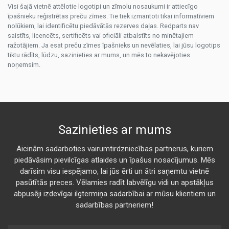
Visi šajā vietnē attēlotie logotipi un zīmolu nosaukumi ir attiecīgo
īpašnieku reģistrētas preču zīmes. Tie tiek izmantoti tikai informatīviem
nolūkiem, lai identificētu piedāvātās rezerves daļas. Redparts nav
saistīts, licencēts, sertificēts vai oficiāli atbalstīts no minētajiem
ražotājiem. Ja esat preču zīmes īpašnieks un nevēlaties, lai jūsu logotips
tiktu rādīts, lūdzu, sazinieties ar mums, un mēs to nekavējoties
noņemsim.
Sazinieties ar mums
Aicinām sadarboties vairumtirdzniecības partnerus, kuriem
piedāvāsim pievilcīgas atlaides un īpašus nosacījumus. Mēs
darīsim visu iespējamo, lai jūs ērti un ātri saņemtu vietnē
pasūtītās preces. Vēlamies radīt labvēlīgu vidi un apstākļus
abpusēji izdevīgai ilgtermiņa sadarbībai ar mūsu klientiem un
sadarbības partneriem!