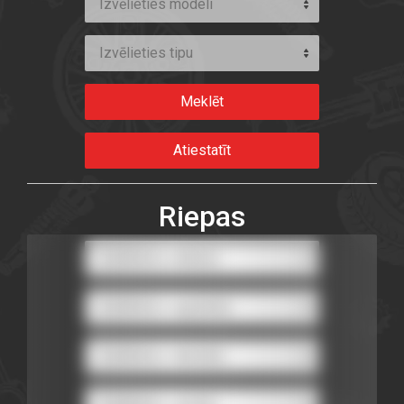
Izvēlieties modeli
Izvēlieties tipu
Riepas