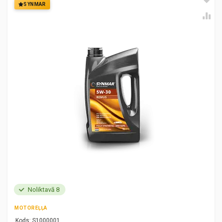
SYNMAR
Noliktavā 8
MOTOREĻĻA
Kods:
S1000001