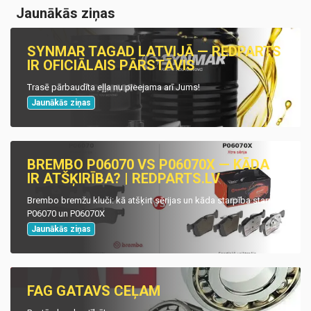
Jaunākās ziņas
SYNMAR TAGAD LATVIJĀ — REDPARTS
IR OFICIĀLAIS PĀRSTĀVIS
Trasē pārbaudīta eļļa nu pieejama arī Jums!
Jaunākās ziņas
BREMBO P06070 VS P06070X — KĀDA
IR ATŠĶIRĪBA? | REDPARTS.LV
Brembo bremžu kluči: kā atšķirt sērijas un kāda starpība starp
P06070 un P06070X
Jaunākās ziņas
FAG GATAVS CEĻAM