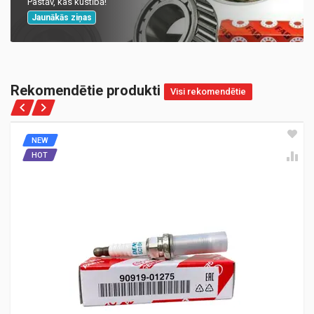
Pastāv, kas kustībā!
Jaunākās ziņas
Rekomendētie produkti
Visi rekomendētie
NEW
HOT