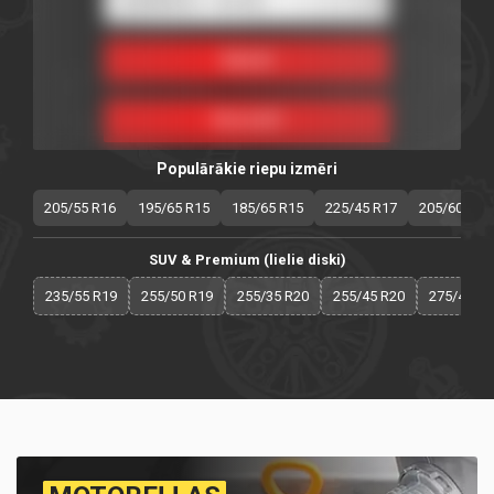
Populārākie riepu izmēri
205/55 R16
195/65 R15
185/65 R15
225/45 R17
205/60 R16
SUV & Premium (lielie diski)
235/55 R19
255/50 R19
255/35 R20
255/45 R20
275/40 R2