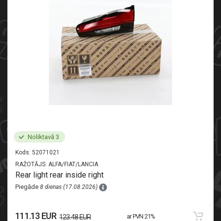
Noliktavā 3
Kods:
52071021
RAŽOTĀJS:
ALFA/FIAT/LANCIA
Rear light rear inside right
Piegāde
8 dienas (17.08.2026)
111.13 EUR
ar PVN 21%
123.48 EUR