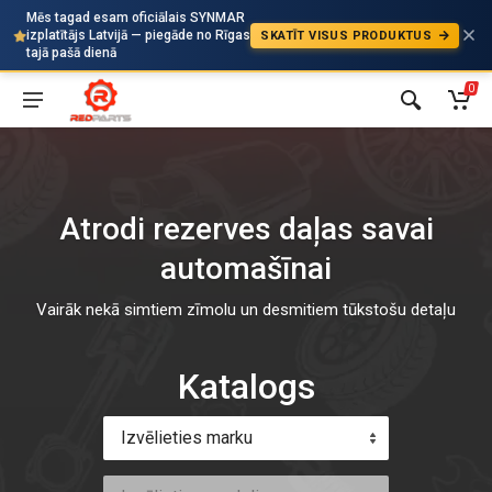
Mēs tagad esam oficiālais SYNMAR
izplatītājs Latvijā — piegāde no Rīgas
SKATĪT VISUS PRODUKTUS
Auto
tajā pašā dienā
0
Atrodi rezerves daļas savai
automašīnai
Vairāk nekā simtiem zīmolu un desmitiem tūkstošu detaļu
Katalogs
Izvēlieties marku