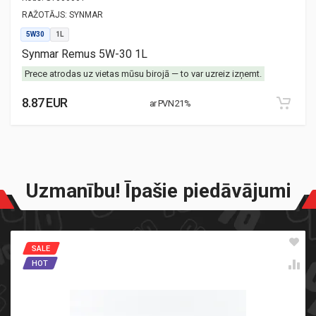
RAŽOTĀJS:
SYNMAR
5W30
1L
Synmar Remus 5W-30 1L
Prece atrodas uz vietas mūsu birojā — to var uzreiz izņemt.
8.87 EUR
ar PVN 21%
Uzmanību! Īpašie piedāvājumi
SALE
HOT