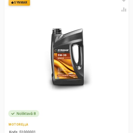
SYNMAR
Noliktavā 8
MOTOREĻĻA
Kods:
S1000001