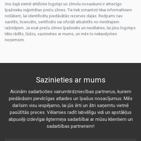
Visi šajā vietnē attēlotie logotipi un zīmolu nosaukumi ir attiecīgo
īpašnieku reģistrētas preču zīmes. Tie tiek izmantoti tikai informatīviem
nolūkiem, lai identificētu piedāvātās rezerves daļas. Redparts nav
saistīts, licencēts, sertificēts vai oficiāli atbalstīts no minētajiem
ražotājiem. Ja esat preču zīmes īpašnieks un nevēlaties, lai jūsu logotips
tiktu rādīts, lūdzu, sazinieties ar mums, un mēs to nekavējoties
noņemsim.
Sazinieties ar mums
Aicinām sadarboties vairumtirdzniecības partnerus, kuriem
piedāvāsim pievilcīgas atlaides un īpašus nosacījumus. Mēs
darīsim visu iespējamo, lai jūs ērti un ātri saņemtu vietnē
pasūtītās preces. Vēlamies radīt labvēlīgu vidi un apstākļus
abpusēji izdevīgai ilgtermiņa sadarbībai ar mūsu klientiem un
sadarbības partneriem!