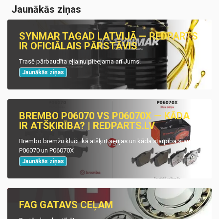
Jaunākās ziņas
SYNMAR TAGAD LATVIJĀ — REDPARTS
IR OFICIĀLAIS PĀRSTĀVIS
Trasē pārbaudīta eļļa nu pieejama arī Jums!
Jaunākās ziņas
BREMBO P06070 VS P06070X — KĀDA
IR ATŠĶIRĪBA? | REDPARTS.LV
Brembo bremžu kluči: kā atšķirt sērijas un kāda starpība starp
P06070 un P06070X
Jaunākās ziņas
FAG GATAVS CEĻAM