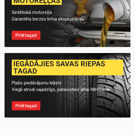
MOTOREĻĻAS
Sintētiskā motoreļļa
Garantēta berzes brīva ekspluatācija
Pirkt tagad
IEGĀDĀJIES SAVAS RIEPAS
TAGAD
Plašs piedāvājumu klāsts
Viegli atrodi vajadzīgo, pateicoties ērtai filtrēšanai
Pirkt tagad