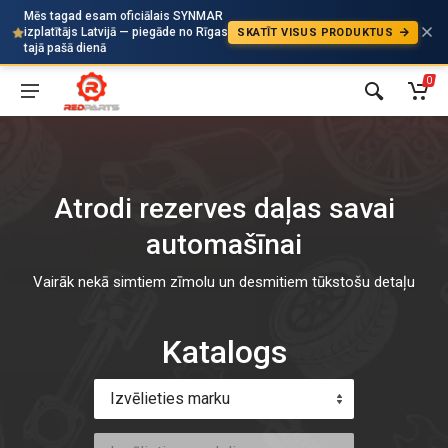
Mēs tagad esam oficiālais SYNMAR
izplatītājs Latvijā — piegāde no Rīgas
SKATĪT VISUS PRODUKTUS
Auto
tajā pašā dienā
0
Atrodi rezerves daļas savai
automašīnai
Vairāk nekā simtiem zīmolu un desmitiem tūkstošu detaļu
Katalogs
Izvēlieties marku