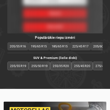
Populārākie riepu izmēri
205/55 R16
195/65 R15
185/65 R15
225/45 R17
205/60 R16
SUV & Premium (lielie diski)
235/55 R19
255/50 R19
255/35 R20
255/45 R20
275/40 R2