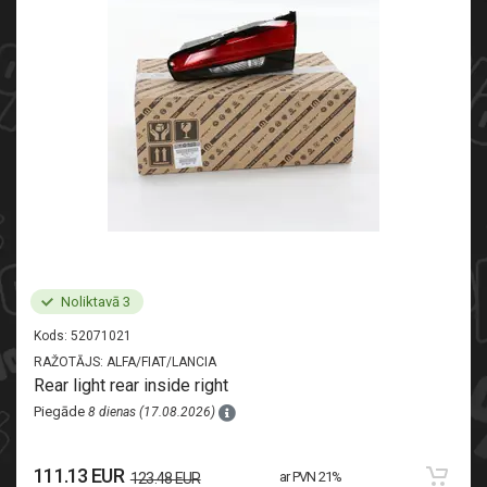
Noliktavā 3
Kods:
52071021
RAŽOTĀJS:
ALFA/FIAT/LANCIA
Rear light rear inside right
Piegāde
8 dienas (17.08.2026)
111.13 EUR
ar PVN 21%
123.48 EUR