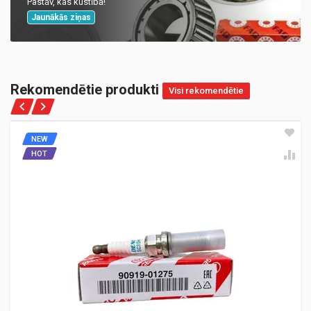
Pastāv, kas kustībā!
Jaunākās ziņas
Rekomendētie produkti
Visi rekomendētie
NEW
HOT