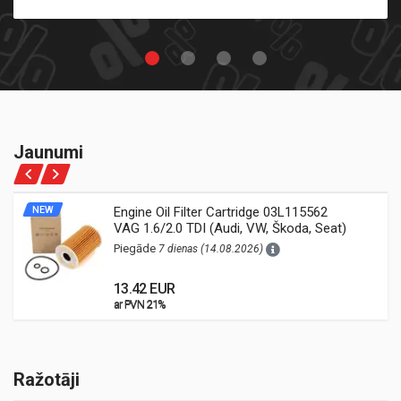
Jaunumi
NEW
Engine Oil Filter Cartridge 03L115562
VAG 1.6/2.0 TDI (Audi, VW, Škoda, Seat)
Piegāde
7 dienas (14.08.2026)
13.42 EUR
ar PVN 21%
ar PVN 21%
Ražotāji