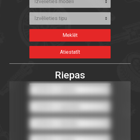
Izvēlieties modeli
Izvēlieties tipu
Riepas