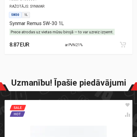
RAŽOTĀJS:
SYNMAR
5W30
1L
Synmar Remus 5W-30 1L
Prece atrodas uz vietas mūsu birojā — to var uzreiz izņemt.
8.87 EUR
ar PVN 21%
Uzmanību! Īpašie piedāvājumi
SALE
HOT