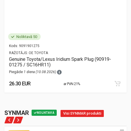
Noliktavā 50
Kods:
9091901275
RAŽOTĀJS:
OE TOYOTA
Genuine Toyota/Lexus Iridium Spark Plug (90919-
01275 / SC16HR11)
Piegāde
1 diena (10.08.2026)
26.30 EUR
ar PVN 21%
SYNMAR
NOLIKTAVĀ
Visi SYNMAR produkti