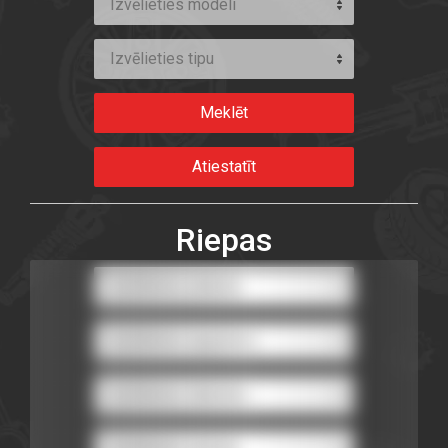
Izvēlieties modeli
Izvēlieties tipu
Riepas