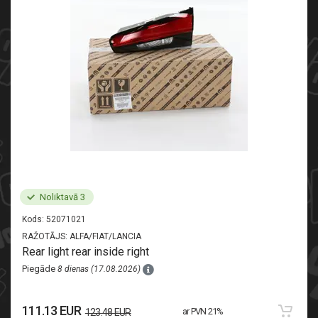
Noliktavā 3
Kods:
52071021
RAŽOTĀJS:
ALFA/FIAT/LANCIA
Rear light rear inside right
Piegāde
8 dienas (17.08.2026)
111.13 EUR
ar PVN 21%
123.48 EUR