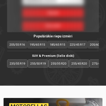
Populārākie riepu izmēri
205/55 R16
195/65 R15
185/65 R15
225/45 R17
205/60 R16
SUV & Premium (lielie diski)
235/55 R19
255/50 R19
255/35 R20
255/45 R20
275/40 R2