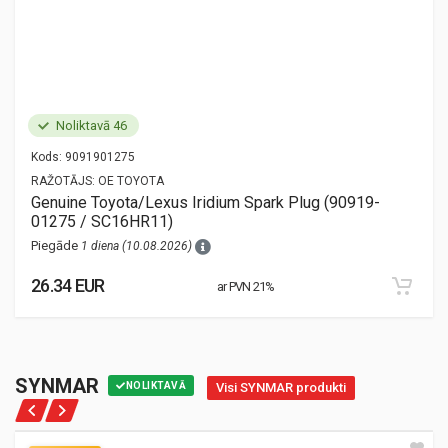
Noliktavā 46
Kods:
9091901275
RAŽOTĀJS:
OE TOYOTA
Genuine Toyota/Lexus Iridium Spark Plug (90919-
01275 / SC16HR11)
Piegāde
1 diena (10.08.2026)
26.34 EUR
ar PVN 21%
SYNMAR
NOLIKTAVĀ
Visi SYNMAR produkti