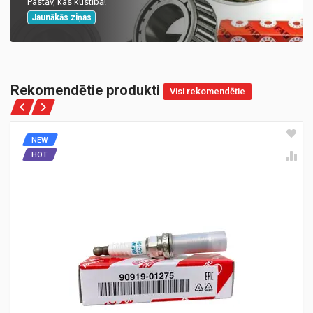
Pastāv, kas kustībā!
Jaunākās ziņas
Rekomendētie produkti
Visi rekomendētie
NEW
HOT