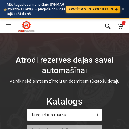
Mēs tagad esam oficiālais SYNMAR
izplatītājs Latvijā — piegāde no Rīgas
SKATĪT VISUS PRODUKTUS
Auto
tajā pašā dienā
0
Atrodi rezerves daļas savai
automašīnai
Vairāk nekā simtiem zīmolu un desmitiem tūkstošu detaļu
Katalogs
Izvēlieties marku