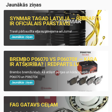
Jaunākās ziņas
SYNMAR TAGAD LATVIJĀ — REDPARTS
IR OFICIĀLAIS PĀRSTĀVIS
Trasē pārbaudīta eļļa nu pieejama arī Jums!
Jaunākās ziņas
BREMBO P06070 VS P06070X — KĀDA
IR ATŠĶIRĪBA? | REDPARTS.LV
Brembo bremžu kluči: kā atšķirt sērijas un kāda starpība starp
P06070 un P06070X
Jaunākās ziņas
FAG GATAVS CEĻAM