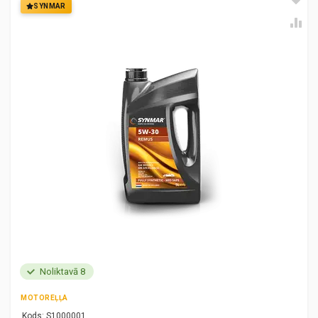
SYNMAR
Noliktavā 8
MOTOREĻĻA
Kods:
S1000001