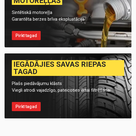
MOTOREĻĻAS
Sintētiskā motoreļļa
Garantēta berzes brīva ekspluatācija
Pirkt tagad
IEGĀDĀJIES SAVAS RIEPAS
TAGAD
Plašs piedāvājumu klāsts
Viegli atrodi vajadzīgo, pateicoties ērtai filtrēšanai
Pirkt tagad