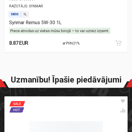
RAŽOTĀJS:
SYNMAR
5W30
1L
Synmar Remus 5W-30 1L
Prece atrodas uz vietas mūsu birojā — to var uzreiz izņemt.
8.87 EUR
ar PVN 21%
Uzmanību! Īpašie piedāvājumi
SALE
HOT