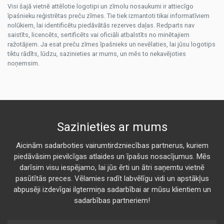
Visi šajā vietnē attēlotie logotipi un zīmolu nosaukumi ir attiecīgo
īpašnieku reģistrētas preču zīmes. Tie tiek izmantoti tikai informatīviem
nolūkiem, lai identificētu piedāvātās rezerves daļas. Redparts nav
saistīts, licencēts, sertificēts vai oficiāli atbalstīts no minētajiem
ražotājiem. Ja esat preču zīmes īpašnieks un nevēlaties, lai jūsu logotips
tiktu rādīts, lūdzu, sazinieties ar mums, un mēs to nekavējoties
noņemsim.
Sazinieties ar mums
Aicinām sadarboties vairumtirdzniecības partnerus, kuriem
piedāvāsim pievilcīgas atlaides un īpašus nosacījumus. Mēs
darīsim visu iespējamo, lai jūs ērti un ātri saņemtu vietnē
pasūtītās preces. Vēlamies radīt labvēlīgu vidi un apstākļus
abpusēji izdevīgai ilgtermiņa sadarbībai ar mūsu klientiem un
sadarbības partneriem!