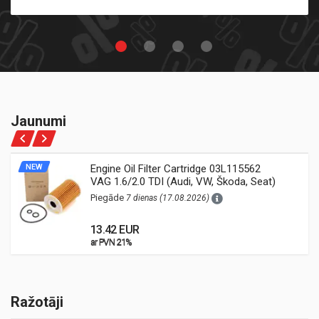
Jaunumi
NEW
Engine Oil Filter Cartridge 03L115562
VAG 1.6/2.0 TDI (Audi, VW, Škoda, Seat)
Piegāde
7 dienas (17.08.2026)
13.42 EUR
ar PVN 21%
ar PVN 21%
Ražotāji