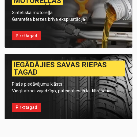
MOTOREĻĻAS
Sintētiskā motoreļļa
Garantēta berzes brīva ekspluatācija
Pirkt tagad
IEGĀDĀJIES SAVAS RIEPAS
TAGAD
Plašs piedāvājumu klāsts
Viegli atrodi vajadzīgo, pateicoties ērtai filtrēšanai
Pirkt tagad