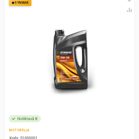
SYNMAR
Noliktavā 8
MOTOREĻĻA
Kods:
S1000001