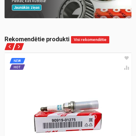
Pastāv, kas kustībā!
Jaunākās ziņas
Rekomendētie produkti
Visi rekomendētie
NEW
HOT