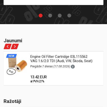
Jaunumi
NEW
Engine Oil Filter Cartridge 03L115562
VAG 1.6/2.0 TDI (Audi, VW, Škoda, Seat)
Piegāde
7 dienas (17.08.2026)
13.42 EUR
ar PVN 21%
ar PVN 21%
Ražotāji