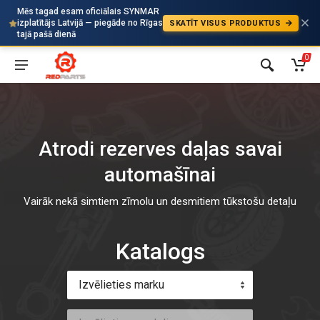
Mēs tagad esam oficiālais SYNMAR
izplatītājs Latvijā — piegāde no Rīgas
SKATĪT VISUS PRODUKTUS
Auto
tajā pašā dienā
0
Atrodi rezerves daļas savai
automašīnai
Vairāk nekā simtiem zīmolu un desmitiem tūkstošu detaļu
Katalogs
Izvēlieties marku