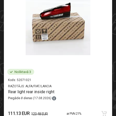
Noliktavā 3
Kods:
52071021
RAŽOTĀJS:
ALFA/FIAT/LANCIA
Rear light rear inside right
Piegāde
8 dienas (17.08.2026)
111.13 EUR
ar PVN 21%
123.48 EUR