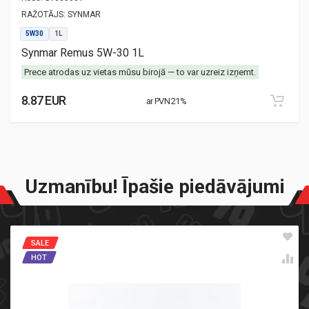
RAŽOTĀJS:
SYNMAR
5W30
1L
Synmar Remus 5W-30 1L
Prece atrodas uz vietas mūsu birojā — to var uzreiz izņemt.
8.87 EUR
ar PVN 21%
Uzmanību! Īpašie piedāvājumi
SALE
HOT