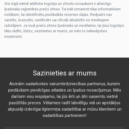
Visi šajā vietnē attēlotie logotipi un zīmolu nosaukumi ir attiecīgo
īpašnieku reģistrētas preču zīmes. Tie tiek izmantoti tikai informatīviem
nolūkiem, lai identificētu piedāvātās rezerves daļas. Redparts nav
saistīts, licencēts, sertificēts vai oficiāli atbalstīts no minētajiem
ražotājiem. Ja esat preču zīmes īpašnieks un nevēlaties, lai jūsu logotips
tiktu rādīts, lūdzu, sazinieties ar mums, un mēs to nekavējoties
noņemsim.
Sazinieties ar mums
Aicinām sadarboties vairumtirdzniecības partnerus, kuriem
piedāvāsim pievilcīgas atlaides un īpašus nosacījumus. Mēs
darīsim visu iespējamo, lai jūs ērti un ātri saņemtu vietnē
pasūtītās preces. Vēlamies radīt labvēlīgu vidi un apstākļus
abpusēji izdevīgai ilgtermiņa sadarbībai ar mūsu klientiem un
sadarbības partneriem!