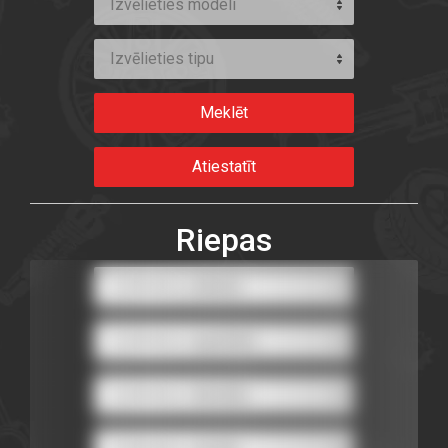
Izvēlieties modeli
Izvēlieties tipu
Riepas