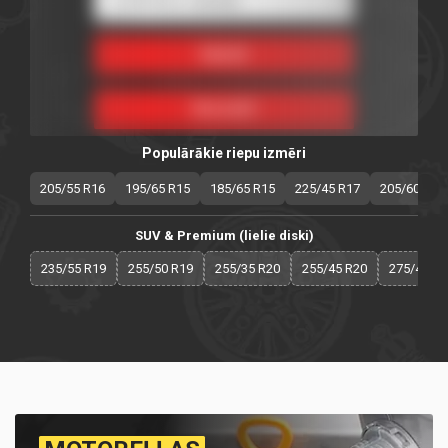
Populārākie riepu izmēri
205/55 R16
195/65 R15
185/65 R15
225/45 R17
205/60 R16
SUV & Premium (lielie diski)
235/55 R19
255/50 R19
255/35 R20
255/45 R20
275/40 R2