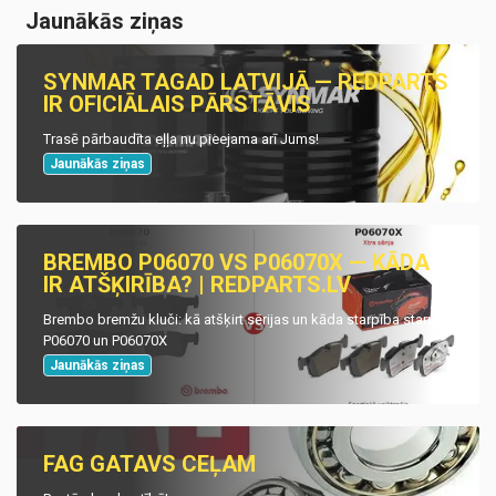
Jaunākās ziņas
SYNMAR TAGAD LATVIJĀ — REDPARTS
IR OFICIĀLAIS PĀRSTĀVIS
Trasē pārbaudīta eļļa nu pieejama arī Jums!
Jaunākās ziņas
BREMBO P06070 VS P06070X — KĀDA
IR ATŠĶIRĪBA? | REDPARTS.LV
Brembo bremžu kluči: kā atšķirt sērijas un kāda starpība starp
P06070 un P06070X
Jaunākās ziņas
FAG GATAVS CEĻAM