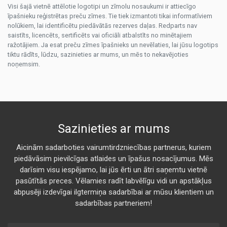
Visi šajā vietnē attēlotie logotipi un zīmolu nosaukumi ir attiecīgo
īpašnieku reģistrētas preču zīmes. Tie tiek izmantoti tikai informatīviem
nolūkiem, lai identificētu piedāvātās rezerves daļas. Redparts nav
saistīts, licencēts, sertificēts vai oficiāli atbalstīts no minētajiem
ražotājiem. Ja esat preču zīmes īpašnieks un nevēlaties, lai jūsu logotips
tiktu rādīts, lūdzu, sazinieties ar mums, un mēs to nekavējoties
noņemsim.
Sazinieties ar mums
Aicinām sadarboties vairumtirdzniecības partnerus, kuriem
piedāvāsim pievilcīgas atlaides un īpašus nosacījumus. Mēs
darīsim visu iespējamo, lai jūs ērti un ātri saņemtu vietnē
pasūtītās preces. Vēlamies radīt labvēlīgu vidi un apstākļus
abpusēji izdevīgai ilgtermiņa sadarbībai ar mūsu klientiem un
sadarbības partneriem!