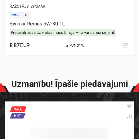
RAŽOTĀJS:
SYNMAR
5W30
1L
Synmar Remus 5W-30 1L
Prece atrodas uz vietas mūsu birojā — to var uzreiz izņemt.
8.87 EUR
ar PVN 21%
Uzmanību! Īpašie piedāvājumi
SALE
HOT