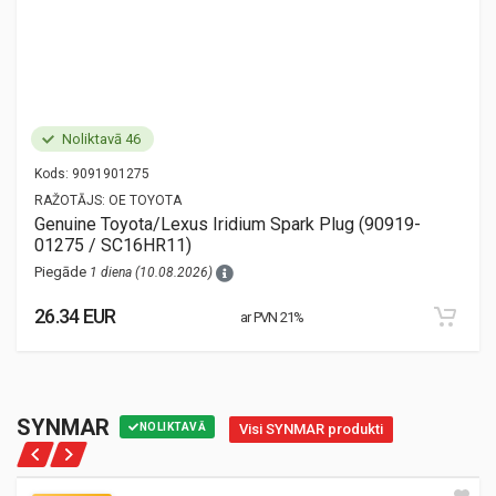
Noliktavā 46
Kods:
9091901275
RAŽOTĀJS:
OE TOYOTA
Genuine Toyota/Lexus Iridium Spark Plug (90919-
01275 / SC16HR11)
Piegāde
1 diena (10.08.2026)
26.34 EUR
ar PVN 21%
SYNMAR
NOLIKTAVĀ
Visi SYNMAR produkti