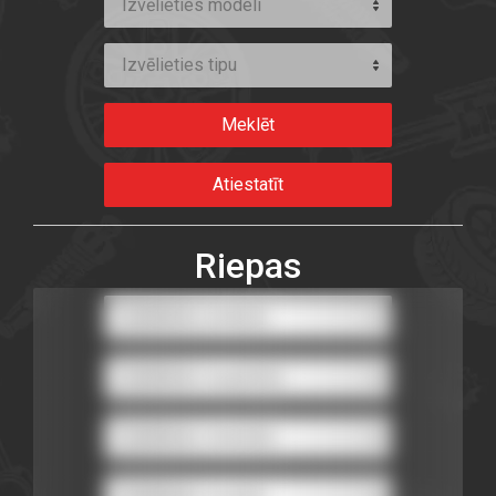
Izvēlieties modeli
Izvēlieties tipu
Riepas