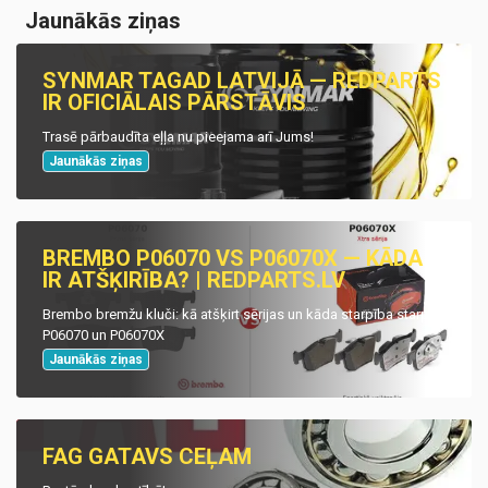
Jaunākās ziņas
SYNMAR TAGAD LATVIJĀ — REDPARTS
IR OFICIĀLAIS PĀRSTĀVIS
Trasē pārbaudīta eļļa nu pieejama arī Jums!
Jaunākās ziņas
BREMBO P06070 VS P06070X — KĀDA
IR ATŠĶIRĪBA? | REDPARTS.LV
Brembo bremžu kluči: kā atšķirt sērijas un kāda starpība starp
P06070 un P06070X
Jaunākās ziņas
FAG GATAVS CEĻAM