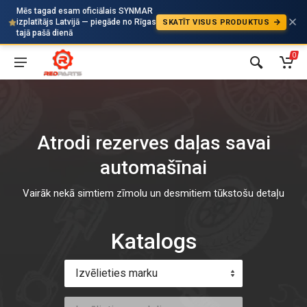
Mēs tagad esam oficiālais SYNMAR
izplatītājs Latvijā — piegāde no Rīgas
SKATĪT VISUS PRODUKTUS
Auto
tajā pašā dienā
0
Atrodi rezerves daļas savai
automašīnai
Vairāk nekā simtiem zīmolu un desmitiem tūkstošu detaļu
Katalogs
Izvēlieties marku