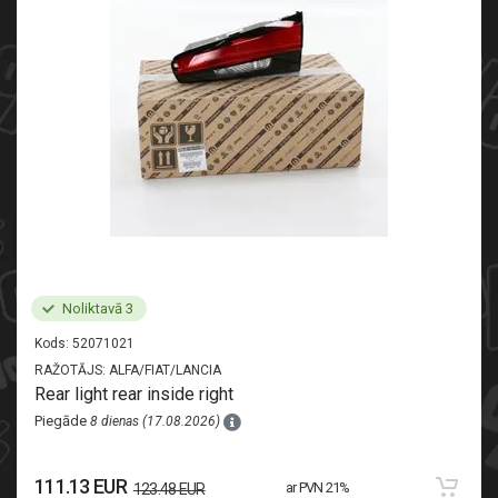
Noliktavā 3
Kods:
52071021
RAŽOTĀJS:
ALFA/FIAT/LANCIA
Rear light rear inside right
Piegāde
8 dienas (17.08.2026)
111.13 EUR
ar PVN 21%
123.48 EUR