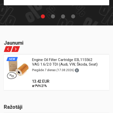
Jaunumi
NEW
Engine Oil Filter Cartridge 03L115562
VAG 1.6/2.0 TDI (Audi, VW, Škoda, Seat)
Piegāde
7 dienas (17.08.2026)
13.42 EUR
ar PVN 21%
ar PVN 21%
Ražotāji