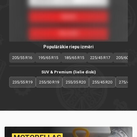
Populārākie riepu izmēri
205/55 R16
195/65 R15
185/65 R15
225/45 R17
205/60 R16
SUV & Premium (lielie diski)
235/55 R19
255/50 R19
255/35 R20
255/45 R20
275/40 R2