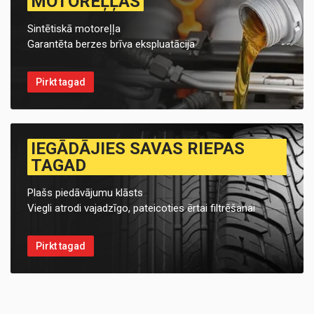
MOTOREĻĻAS
Sintētiskā motoreļļa
Garantēta berzes brīva ekspluatācija
Pirkt tagad
IEGĀDĀJIES SAVAS RIEPAS
TAGAD
Plašs piedāvājumu klāsts
Viegli atrodi vajadzīgo, pateicoties ērtai filtrēšanai
Pirkt tagad