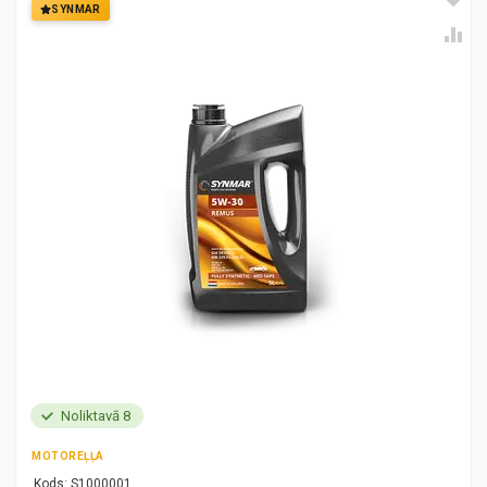
SYNMAR
Noliktavā 8
MOTOREĻĻA
Kods:
S1000001