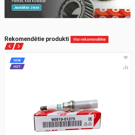
Pastāv, kas kustībā!
Jaunākās ziņas
Rekomendētie produkti
Visi rekomendētie
NEW
HOT