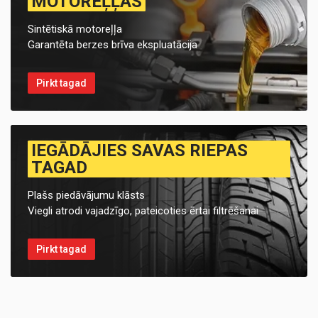
MOTOREĻĻAS
Sintētiskā motoreļļa
Garantēta berzes brīva ekspluatācija
Pirkt tagad
IEGĀDĀJIES SAVAS RIEPAS
TAGAD
Plašs piedāvājumu klāsts
Viegli atrodi vajadzīgo, pateicoties ērtai filtrēšanai
Pirkt tagad