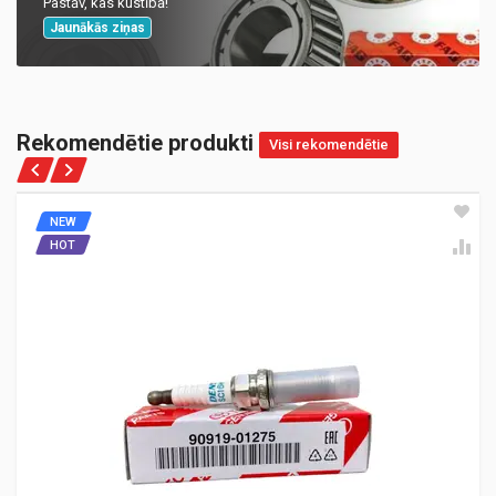
Pastāv, kas kustībā!
Jaunākās ziņas
Rekomendētie produkti
Visi rekomendētie
NEW
HOT