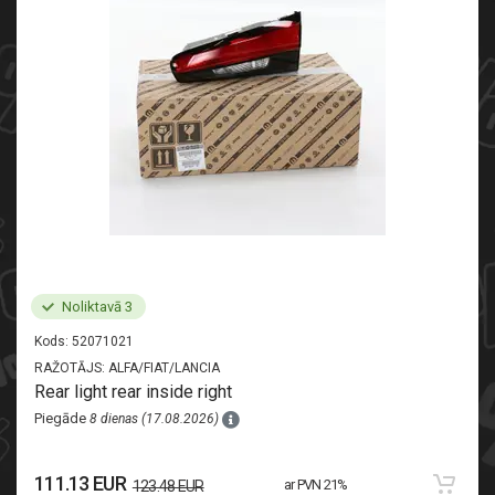
Noliktavā 3
Kods:
52071021
RAŽOTĀJS:
ALFA/FIAT/LANCIA
Rear light rear inside right
Piegāde
8 dienas (17.08.2026)
111.13 EUR
ar PVN 21%
123.48 EUR