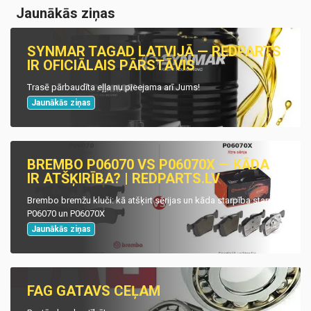
Jaunākās ziņas
SYNMAR TAGAD LATVIJĀ — REDPARTS
IR OFICIĀLAIS PĀRSTĀVIS
Trasē pārbaudīta eļļa nu pieejama arī Jums!
Jaunākās ziņas
BREMBO P06070 VS P06070X — KĀDA
IR ATŠĶIRĪBA? | REDPARTS.LV
Brembo bremžu kluči: kā atšķirt sērijas un kāda starpība starp
P06070 un P06070X
Jaunākās ziņas
FAG GATAVS CEĻAM