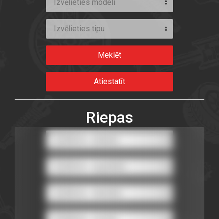
Izvēlieties modeli
Izvēlieties tipu
Riepas