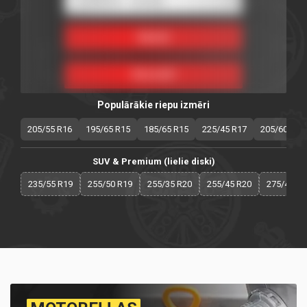
Populārākie riepu izmēri
205/55 R16
195/65 R15
185/65 R15
225/45 R17
205/60 R16
SUV & Premium (lielie diski)
235/55 R19
255/50 R19
255/35 R20
255/45 R20
275/40 R2