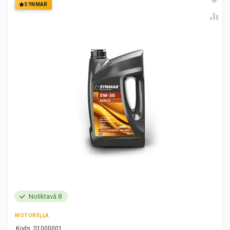
SYNMAR
Noliktavā 8
MOTOREĻĻA
Kods:
S1000001