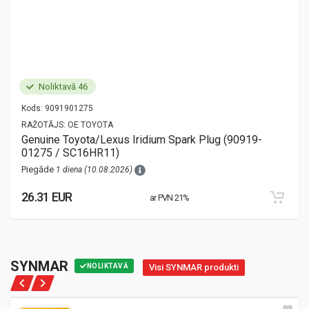
Noliktavā 46
Kods:
9091901275
RAŽOTĀJS:
OE TOYOTA
Genuine Toyota/Lexus Iridium Spark Plug (90919-
01275 / SC16HR11)
Piegāde
1 diena (10.08.2026)
26.31 EUR
ar PVN 21%
SYNMAR
NOLIKTAVĀ
Visi SYNMAR produkti