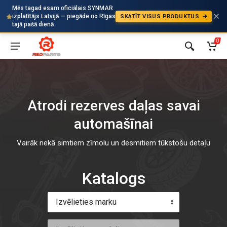
Mēs tagad esam oficiālais SYNMAR
izplatītājs Latvijā — piegāde no Rīgas
SKATĪT VISUS PRODUKTUS
Auto
tajā pašā dienā
0
Atrodi rezerves daļas savai
automašīnai
Vairāk nekā simtiem zīmolu un desmitiem tūkstošu detaļu
Katalogs
Izvēlieties marku