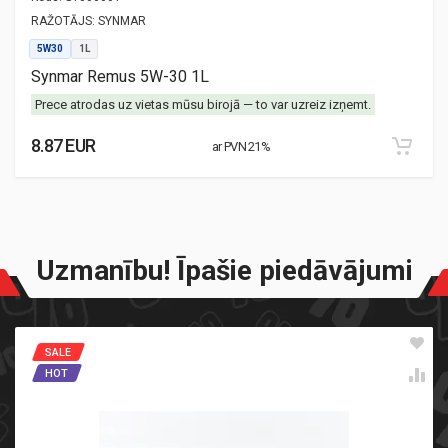
RAŽOTĀJS:
SYNMAR
5W30
1L
Synmar Remus 5W-30 1L
Prece atrodas uz vietas mūsu birojā — to var uzreiz izņemt.
8.87 EUR
ar PVN 21%
Uzmanību! Īpašie piedāvājumi
SALE
HOT