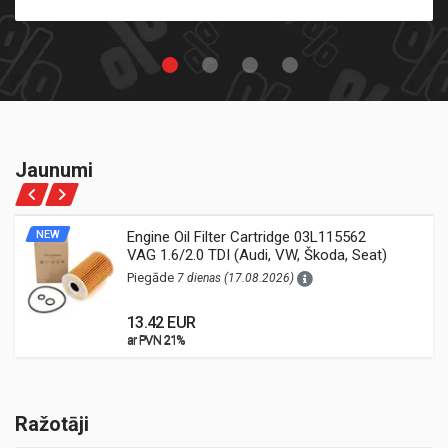
Jaunumi
NEW
Engine Oil Filter Cartridge 03L115562
VAG 1.6/2.0 TDI (Audi, VW, Škoda, Seat)
Piegāde
7 dienas (17.08.2026)
13.42 EUR
ar PVN 21%
ar PVN 21%
Ražotāji