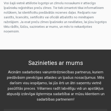
Visi šajā vietnē attēlotie logotipi un zīmolu nosaukumi ir attiecīgo
īpašnieku reģistrētas preču zīmes. Tie tiek izmantoti tikai informatīviem
nolūkiem, lai identificētu piedāvātās rezerves daļas. Redparts nav
saistīts, licencēts, sertificēts vai oficiāli atbalstīts no minētajiem
ražotājiem. Ja esat preču zīmes īpašnieks un nevēlaties, lai jūsu logotips
tiktu rādīts, lūdzu, sazinieties ar mums, un mēs to nekavējoties
noņemsim.
Sazinieties ar mums
Aicinām sadarboties vairumtirdzniecības partnerus, kuriem
piedāvāsim pievilcīgas atlaides un īpašus nosacījumus. Mēs
darīsim visu iespējamo, lai jūs ērti un ātri saņemtu vietnē
pasūtītās preces. Vēlamies radīt labvēlīgu vidi un apstākļus
abpusēji izdevīgai ilgtermiņa sadarbībai ar mūsu klientiem un
sadarbības partneriem!