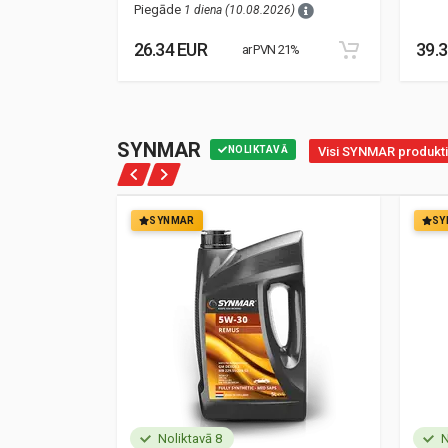
Piegāde
1 diena (10.08.2026)
26.34 EUR
39.
21%
ar PVN 21%
SYNMAR
NOLIKTAVĀ
Visi SYNMAR produkti
SYNMAR
SY
Noliktavā 8
N