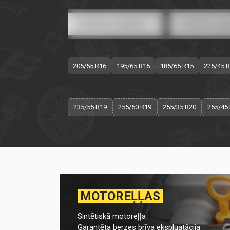
205/55 R16
195/65 R15
185/65 R15
225/45 
235/55 R19
255/50 R19
255/35 R20
255/45
MOTOREĻĻAS
Sintētiskā motoreļļa
Garantēta berzes brīva ekspluatācija