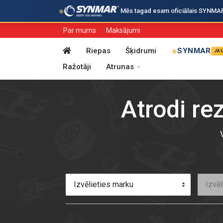
·
Mēs tagad esam oficiālais SYNMAR i
Par mums
Maksājumi
Riepas
Šķidrumi
SYNMAR
JA
Ražotāji
Atrunas
Atrodi re
Izvēlieties marku
Izvēl