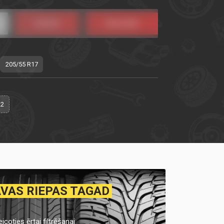
205/55 R17
22
AVAS RIEPAS TAGAD
icoties ērtai filtrēšanai