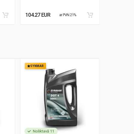
104.27 EUR
76.95 EUR
ar PVN 21%
SYNMAR
SYNMAR
Noliktavā 11
Noliktavā