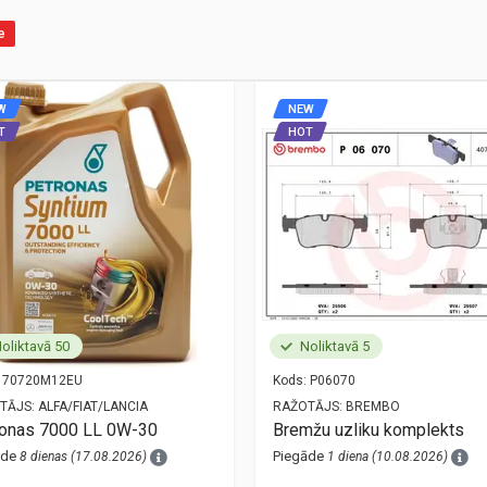
e
W
NEW
T
HOT
oliktavā 50
Noliktavā 5
70720M12EU
Kods:
P06070
TĀJS:
ALFA/FIAT/LANCIA
RAŽOTĀJS:
BREMBO
ronas 7000 LL 0W-30
Bremžu uzliku komplekts
āde
Piegāde
8 dienas (17.08.2026)
1 diena (10.08.2026)