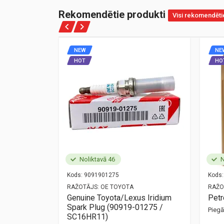
Rekomendētie produkti
Visi rekomendēti
NEW
NE
HOT
HO
Noliktavā 46
N
Kods:
9091901275
Kods:
NZ
RAŽOTĀJS:
OE TOYOTA
RAŽO
ort
Genuine Toyota/Lexus Iridium
Pet
Spark Plug (90919-01275 /
Pieg
mūsu birojā —
SC16HR11)