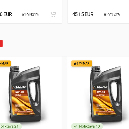
30 EUR
45.15 EUR
ar PVN 21%
ar PVN 21%
NMAR
SYNMAR
oliktavā 21
Noliktavā 10