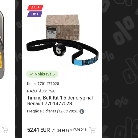
SALE
SALE
HOT
HOT
Noliktavā 5
Noliktav
Kods:
7701477028
Kods:
520710
RAŽOTĀJS:
PSA
RAŽOTĀJS:
AL
Timing Belt Kit 1.5 dci-oryginal
Rear light r
Renault 7701477028
Piegāde
8 di
Piegāde
5 dienas (12.08.2026)
111.13 EU
52.41 EUR
%
ar PVN 21%
71.04 EUR
123.48 EUR