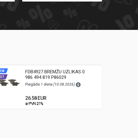
EW
FDB4927 BREMŽU UZLIKAS 0
NEW
986 494 819 P86029
OT
HOT
Piegāde
1 diena (10.08.2026)
26.58 EUR
ar PVN 21%
ar PVN 21%