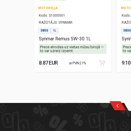
MOTOREĻĻA
MOTO
Kods:
S1000001
Kods:
RAŽOTĀJS:
SYNMAR
RAŽO
5W30
1L
5W30
-40 1L
Synmar Remus 5W-30 1L
Synm
mūsu birojā —
Prece atrodas uz vietas mūsu birojā —
Prec
to var uzreiz izņemt.
to va
8.87 EUR
9.10
21%
ar PVN 21%