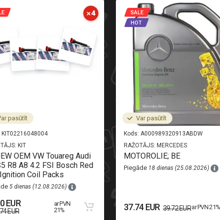
LE
SALE
HOT
ar pasūtīt
Var pasūtīt
KIT02216048004
Kods:
A000989320913ABDW
TĀJS:
KIT
RAŽOTĀJS:
MERCEDES
NEW OEM VW Touareg Audi
MOTOROLIE; BE
5 R8 A8 4.2 FSI Bosch Red
Piegāde
18 dienas (25.08.2026)
Ignition Coil Packs
āde
5 dienas (12.08.2026)
50 EUR
ar PVN
37.74 EUR
ar PVN 21
39.72 EUR
21%
.74 EUR