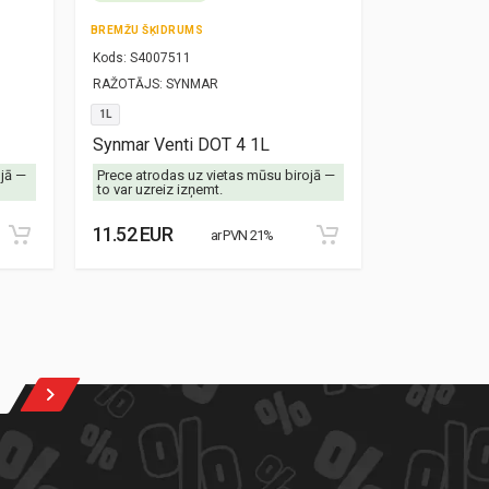
BREMŽU ŠĶIDRUMS
TRANSMISIJAS
Kods:
S4007511
Kods:
S30000
RAŽOTĀJS:
SYNMAR
RAŽOTĀJS:
SY
1L
1L
Synmar Venti DOT 4 1L
Synmar Alex
ojā —
Prece atrodas uz vietas mūsu birojā —
Prece atrodas
to var uzreiz izņemt.
to var uzreiz 
11.52 EUR
13.28 EUR
ar PVN 21%