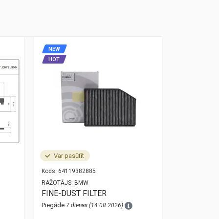
NEW
NEW
HOT
HOT
Var pasūtīt
Noliktavā
Kods:
64119382885
Kods:
34525A
RAŽOTĀJS:
BMW
RAŽOTĀJS:
O
FINE-DUST FILTER
bmw 3 g20 
sensor 34
Piegāde
7 dienas (14.08.2026)
Piegāde
1 die