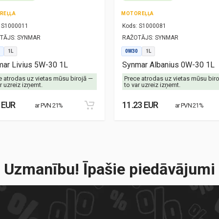
REĻĻA
MOTOREĻĻA
S1000011
Kods:
S1000081
TĀJS:
SYNMAR
RAŽOTĀJS:
SYNMAR
1L
0W30
1L
ar Livius 5W-30 1L
Synmar Albanius 0W-30 1L
e atrodas uz vietas mūsu birojā —
Prece atrodas uz vietas mūsu bir
r uzreiz izņemt.
to var uzreiz izņemt.
 EUR
11.23 EUR
ar PVN 21%
ar PVN 21%
Uzmanību! Īpašie piedāvājumi