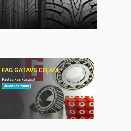
FAG GATAVS CEĻAM
Pastāv, kas kustībā!
Jaunākās ziņas