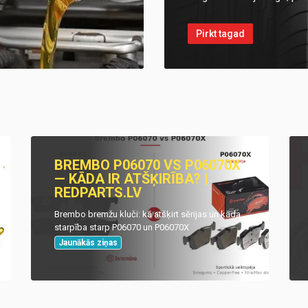
Pirkt tagad
BREMBO P06070 VS P06070X
— KĀDA IR ATŠĶIRĪBA? |
REDPARTS.LV
Brembo bremžu kluči: kā atšķirt sērijas un kāda
starpība starp P06070 un P06070X
Jaunākās ziņas