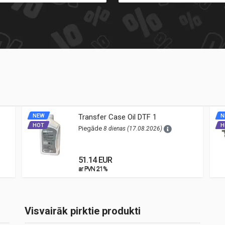
NEW
Transfer Case Oil DTF 1
N
HOT
H
Piegāde
8 dienas (17.08.2026)
51.14 EUR
ar PVN 21%
ar PVN 21%
Visvairāk pirktie produkti