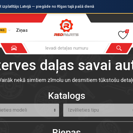
zplatītājs Latvijā — piegāde no Rīgas tajā pašā dienā
Ziņas
UNS
0
zerves daļas savai a
Vairāk nekā simtiem zīmolu un desmitiem tūkstošu detaļ
Katalogs
ieties modeli
Izvēlieties tipu
Riepas