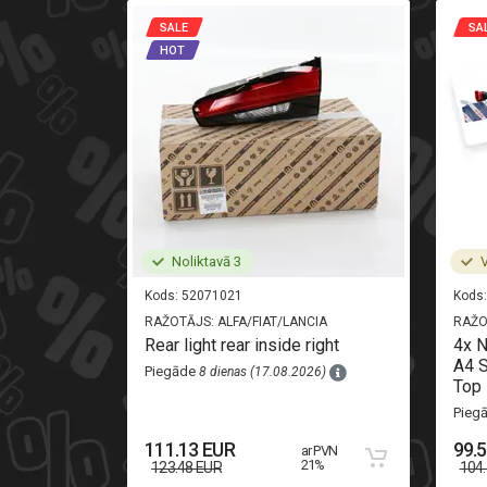
SALE
SA
HOT
Noliktavā 3
V
Kods:
52071021
Kods:
RAŽOTĀJS:
ALFA/FIAT/LANCIA
RAŽO
i-oryginal
Rear light rear inside right
4x 
A4 S
Piegāde
8 dienas (17.08.2026)
Top 
26)
Pieg
111.13 EUR
99.
ar PVN
 PVN 21%
21%
123.48 EUR
104