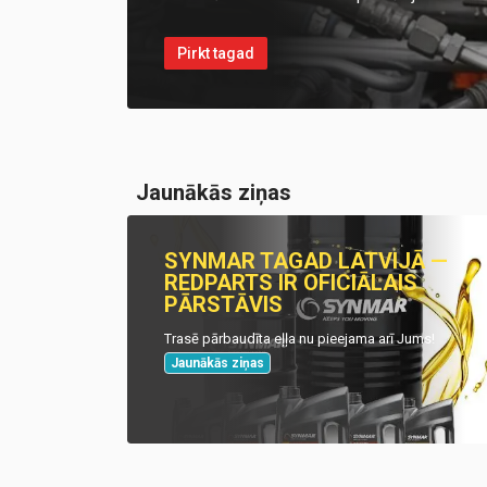
Pirkt tagad
Jaunākās ziņas
SYNMAR TAGAD LATVIJĀ —
REDPARTS IR OFICIĀLAIS
PĀRSTĀVIS
Trasē pārbaudīta eļļa nu pieejama arī Jums!
Jaunākās ziņas