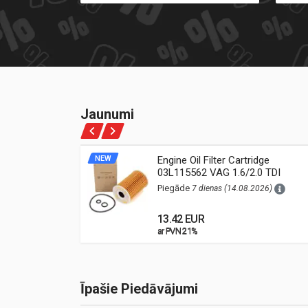
Jaunumi
ne Oil
NEW
Engine Oil Filter Cartridge
03L115562 VAG 1.6/2.0 TDI
26)
(Audi, VW, Škoda, Seat)
Piegāde
7 dienas (14.08.2026)
13.42 EUR
ar PVN 21%
ar PVN 21%
Īpašie Piedāvājumi