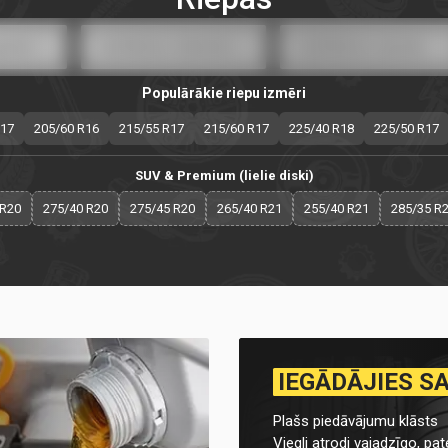
Populārākie riepu izmēri
R17
205/60 R16
215/55 R17
215/60 R17
225/40 R18
225/50 R17
SUV & Premium (lielie diski)
 R20
275/40 R20
275/45 R20
265/40 R21
255/40 R21
285/35 R
IEGĀDĀJIES S
Plašs piedāvājumu klāsts
Viegli atrodi vajadzīgo, pate