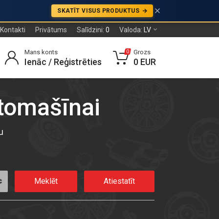
SKATĪT VISUS PRODUKTUS
Kontakti
Privātums
Salīdzini:
0
Valoda:
LV
Mans konts
Grozs
0
Ienāc / Reģistrēties
0 EUR
utomašīnai
u