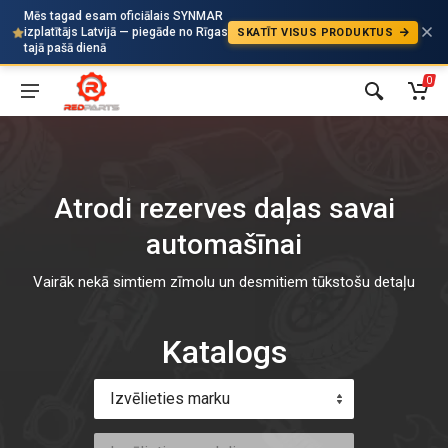
Mēs tagad esam oficiālais SYNMAR
izplatītājs Latvijā — piegāde no Rīgas
SKATĪT VISUS PRODUKTUS
Auto
tajā pašā dienā
0
Atrodi rezerves daļas savai
automašīnai
Vairāk nekā simtiem zīmolu un desmitiem tūkstošu detaļu
Katalogs
Izvēlieties marku