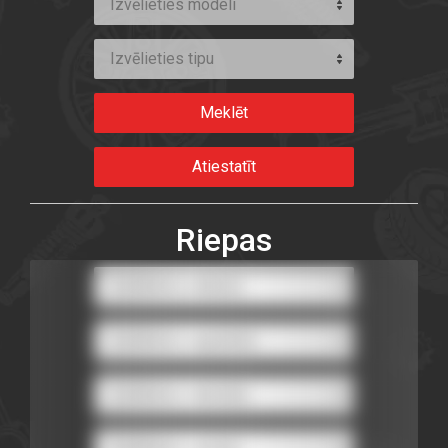
Izvēlieties modeli
Izvēlieties tipu
Riepas