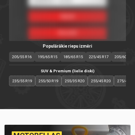
Populārākie riepu izmēri
205/55 R16
195/65 R15
185/65 R15
225/45 R17
205/60 R16
SUV & Premium (lielie diski)
235/55 R19
255/50 R19
255/35 R20
255/45 R20
275/40 R2