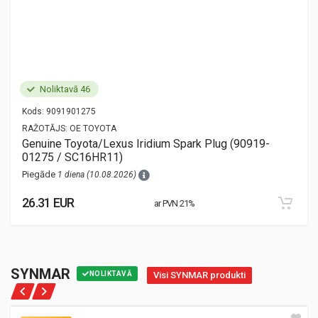
Noliktavā 46
Kods:
9091901275
RAŽOTĀJS:
OE TOYOTA
Genuine Toyota/Lexus Iridium Spark Plug (90919-
01275 / SC16HR11)
Piegāde
1 diena (10.08.2026)
26.31 EUR
ar PVN 21%
SYNMAR
NOLIKTAVĀ
Visi SYNMAR produkti