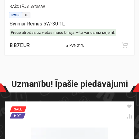
RAŽOTĀJS:
SYNMAR
5W30
1L
Synmar Remus 5W-30 1L
Prece atrodas uz vietas mūsu birojā — to var uzreiz izņemt.
8.87 EUR
ar PVN 21%
Uzmanību! Īpašie piedāvājumi
SALE
HOT