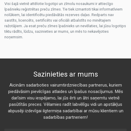
Visi šajā vietnē attēlotie logotipi un zīmolu nosaukumi ir attiecīgo
īpašnieku reģistrētas preču zīmes. Tie tiek izmantoti tikai informatīviem
nolūkiem, lai identificētu piedāvātās rezerves daļas. Redparts nav
saistīts, licencēts, sertificēts vai oficiāli atbalstīts no minētajiem
ražotājiem. Ja esat preču zīmes īpašnieks un nevēlaties, lai jūsu logotips
tiktu rādīts, lūdzu, sazinieties ar mums, un mēs to nekavējoties
noņemsim.
Sazinieties ar mums
Aicinām sadarboties vairumtirdzniecības partnerus, kuriem
piedāvāsim pievilcīgas atlaides un īpašus nosacījumus. Mēs
darīsim visu iespējamo, lai jūs ērti un ātri saņemtu vietnē
pasūtītās preces. Vēlamies radīt labvēlīgu vidi un apstākļus
abpusēji izdevīgai ilgtermiņa sadarbībai ar mūsu klientiem un
sadarbības partneriem!