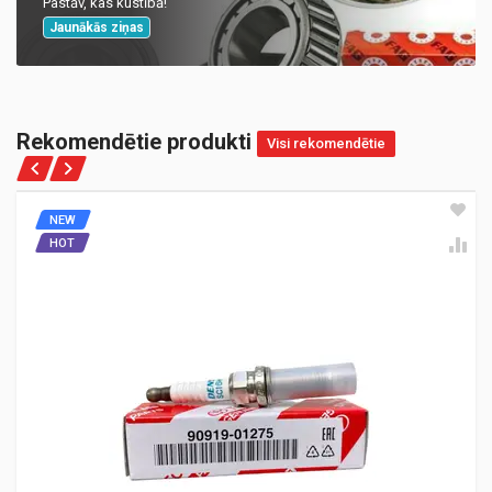
Pastāv, kas kustībā!
Jaunākās ziņas
Rekomendētie produkti
Visi rekomendētie
NEW
HOT