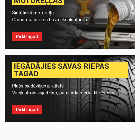
MOTOREĻĻAS
Sintētiskā motoreļļa
Garantēta berzes brīva ekspluatācija
Pirkt tagad
IEGĀDĀJIES SAVAS RIEPAS
TAGAD
Plašs piedāvājumu klāsts
Viegli atrodi vajadzīgo, pateicoties ērtai filtrēšanai
Pirkt tagad