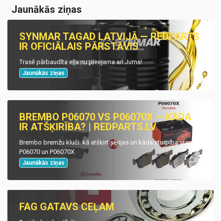
Jaunākās ziņas
SYNMAR TAGAD LATVIJĀ — REDPARTS
IR OFICIĀLAIS PĀRSTĀVIS
Trasē pārbaudīta eļļa nu pieejama arī Jums!
Jaunākās ziņas
BREMBO P06070 VS P06070X — KĀDA
IR ATŠĶIRĪBA? | REDPARTS.LV
Brembo bremžu kluči: kā atšķirt sērijas un kāda starpība starp
P06070 un P06070X
Jaunākās ziņas
FAG GATAVS CEĻAM