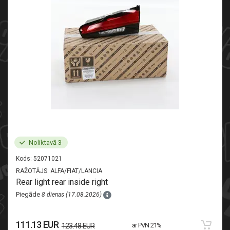
Noliktavā 3
Kods:
52071021
RAŽOTĀJS:
ALFA/FIAT/LANCIA
Rear light rear inside right
Piegāde
8 dienas (17.08.2026)
111.13 EUR
ar PVN 21%
123.48 EUR