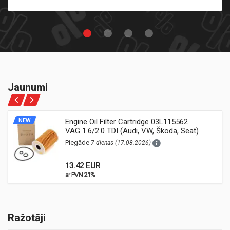
Jaunumi
NEW
Engine Oil Filter Cartridge 03L115562
VAG 1.6/2.0 TDI (Audi, VW, Škoda, Seat)
Piegāde
7 dienas (17.08.2026)
13.42 EUR
ar PVN 21%
ar PVN 21%
Ražotāji