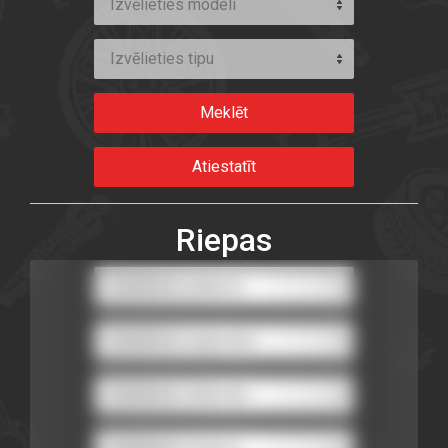
Izvēlieties modeli
Izvēlieties tipu
Riepas