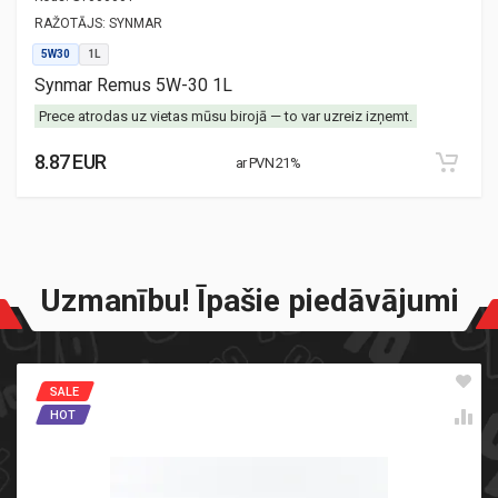
RAŽOTĀJS:
SYNMAR
5W30
1L
Synmar Remus 5W-30 1L
Prece atrodas uz vietas mūsu birojā — to var uzreiz izņemt.
8.87 EUR
ar PVN 21%
Uzmanību! Īpašie piedāvājumi
SALE
HOT