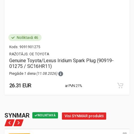
Noliktavā 46
Kods:
9091901275
RAŽOTĀJS:
OE TOYOTA
Genuine Toyota/Lexus Iridium Spark Plug (90919-
01275 / SC16HR11)
Piegāde
1 diena (11.08.2026)
26.31 EUR
ar PVN 21%
SYNMAR
NOLIKTAVĀ
Visi SYNMAR produkti