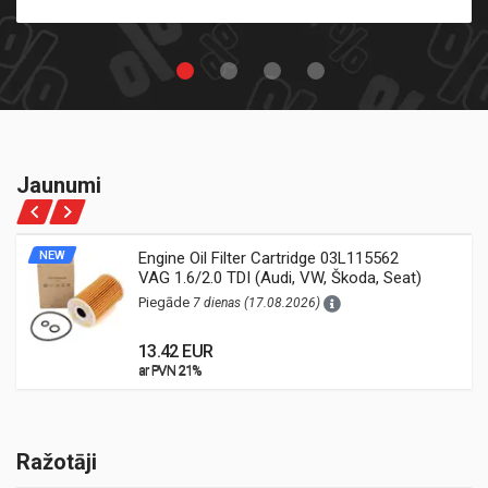
Jaunumi
NEW
Engine Oil Filter Cartridge 03L115562
VAG 1.6/2.0 TDI (Audi, VW, Škoda, Seat)
Piegāde
7 dienas (17.08.2026)
13.42 EUR
ar PVN 21%
ar PVN 21%
Ražotāji