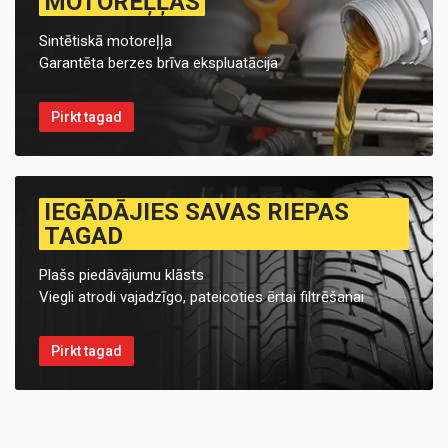
MOTOREĻĻAS
Sintētiskā motoreļļa
Garantēta berzes brīva ekspluatācija
Pirkt tagad
IEGĀDĀJIES SAVAS RIEPAS
TAGAD
Plašs piedāvājumu klāsts
Viegli atrodi vajadzīgo, pateicoties ērtai filtrēšanai
Pirkt tagad