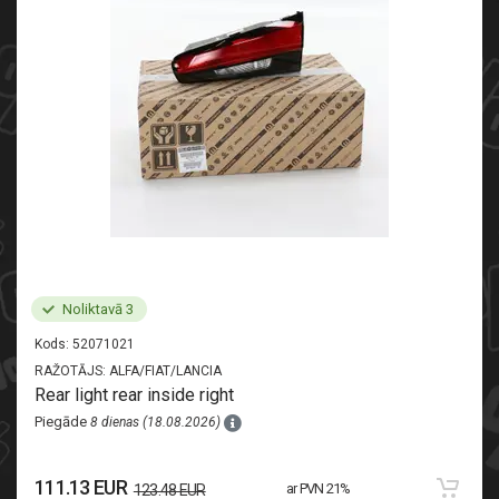
Noliktavā 3
Kods:
52071021
RAŽOTĀJS:
ALFA/FIAT/LANCIA
Rear light rear inside right
Piegāde
8 dienas (18.08.2026)
111.13 EUR
ar PVN 21%
123.48 EUR