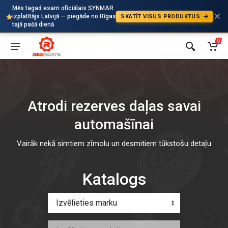
Mēs tagad esam oficiālais SYNMAR
izplatītājs Latvijā — piegāde no Rīgas
SKATĪT VISUS PRODUKTUS
Auto
tajā pašā dienā
0
Atrodi rezerves daļas savai
automašīnai
Vairāk nekā simtiem zīmolu un desmitiem tūkstošu detaļu
Katalogs
Izvēlieties marku