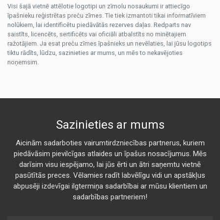
Visi šajā vietnē attēlotie logotipi un zīmolu nosaukumi ir attiecīgo
īpašnieku reģistrētas preču zīmes. Tie tiek izmantoti tikai informatīviem
nolūkiem, lai identificētu piedāvātās rezerves daļas. Redparts nav
saistīts, licencēts, sertificēts vai oficiāli atbalstīts no minētajiem
ražotājiem. Ja esat preču zīmes īpašnieks un nevēlaties, lai jūsu logotips
tiktu rādīts, lūdzu, sazinieties ar mums, un mēs to nekavējoties
noņemsim.
Sazinieties ar mums
Aicinām sadarboties vairumtirdzniecības partnerus, kuriem
piedāvāsim pievilcīgas atlaides un īpašus nosacījumus. Mēs
darīsim visu iespējamo, lai jūs ērti un ātri saņemtu vietnē
pasūtītās preces. Vēlamies radīt labvēlīgu vidi un apstākļus
abpusēji izdevīgai ilgtermiņa sadarbībai ar mūsu klientiem un
sadarbības partneriem!