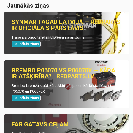
Jaunākās ziņas
SYNMAR TAGAD LATVIJĀ — REDPARTS
IR OFICIĀLAIS PĀRSTĀVIS
Trasē pārbaudīta eļļa nu pieejama arī Jums!
Jaunākās ziņas
BREMBO P06070 VS P06070X — KĀDA
IR ATŠĶIRĪBA? | REDPARTS.LV
Brembo bremžu kluči: kā atšķirt sērijas un kāda starpība starp
P06070 un P06070X
Jaunākās ziņas
FAG GATAVS CEĻAM