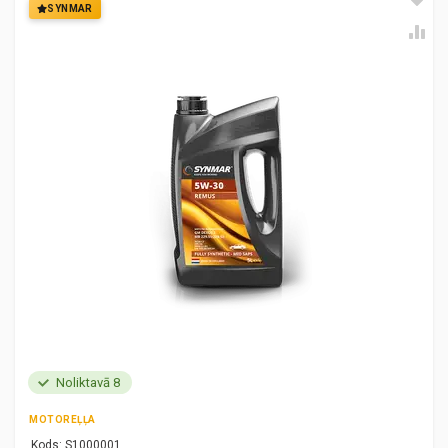
SYNMAR
Noliktavā 8
MOTOREĻĻA
Kods:
S1000001