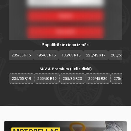
Populārākie riepu izmēri
205/55 R16
195/65 R15
185/65 R15
225/45 R17
205/60 R16
SUV & Premium (lielie diski)
235/55 R19
255/50 R19
255/35 R20
255/45 R20
275/40 R2