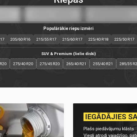
Populārākie riepu izmēri
R17
205/60 R16
215/55 R17
215/60 R17
225/40 R18
225/50 R17
SUV & Premium (lielie diski)
 R20
275/40 R20
275/45 R20
265/40 R21
255/40 R21
285/35 R
IEGĀDĀJIES S
Plašs piedāvājumu klāsts
Viegli atrodi vajadzīgo, pate