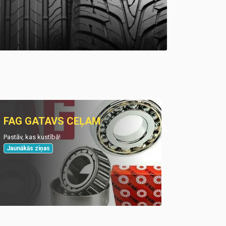
FAG GATAVS CEĻAM
Pastāv, kas kustībā!
Jaunākās ziņas