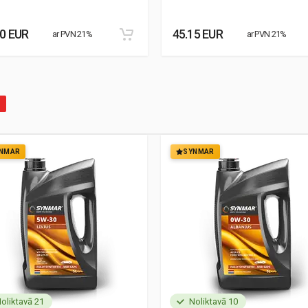
30 EUR
45.15 EUR
ar PVN 21%
ar PVN 21%
NMAR
SYNMAR
oliktavā 21
Noliktavā 10