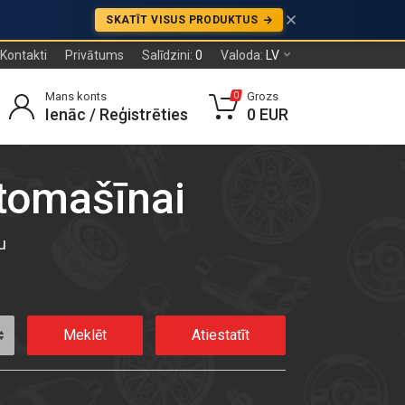
SKATĪT VISUS PRODUKTUS
Kontakti
Privātums
Salīdzini:
0
Valoda:
LV
Mans konts
Grozs
0
Ienāc / Reģistrēties
0 EUR
utomašīnai
u