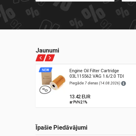
Jaunumi
ne Oil
NEW
Engine Oil Filter Cartridge
03L115562 VAG 1.6/2.0 TDI
26)
(Audi, VW, Škoda, Seat)
Piegāde
7 dienas (14.08.2026)
13.42 EUR
ar PVN 21%
ar PVN 21%
Īpašie Piedāvājumi