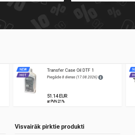
NEW
Transfer Case Oil DTF 1
N
HOT
H
Piegāde
8 dienas (17.08.2026)
51.14 EUR
ar PVN 21%
ar PVN 21%
Visvairāk pirktie produkti