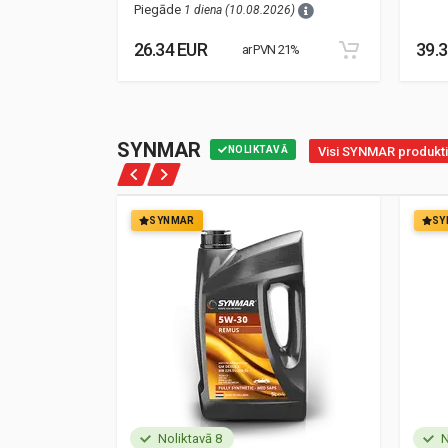
Piegāde
1 diena (10.08.2026)
26.34 EUR
39.
21%
ar PVN 21%
SYNMAR
NOLIKTAVĀ
Visi SYNMAR produkti
SYNMAR
SY
Noliktavā 8
N