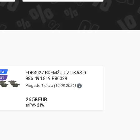
EW
FDB4927 BREMŽU UZLIKAS 0
NEW
986 494 819 P86029
OT
HOT
Piegāde
1 diena (10.08.2026)
26.58 EUR
ar PVN 21%
ar PVN 21%