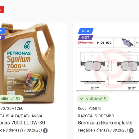
e
W
NEW
T
HOT
oliktavā 50
Noliktavā 5
70720M12EU
Kods:
P06070
TĀJS:
ALFA/FIAT/LANCIA
RAŽOTĀJS:
BREMBO
ronas 7000 LL 0W-30
Bremžu uzliku komplekts
āde
Piegāde
8 dienas (17.08.2026)
1 diena (10.08.2026)