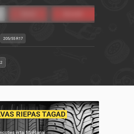
205/55 R17
22
AVAS RIEPAS TAGAD
icoties ērtai filtrēšanai