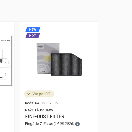
NEW
NEW
HOT
HOT
Var pasūtīt
Noliktavā
Kods:
64119382885
Kods:
34525A
RAŽOTĀJS:
BMW
RAŽOTĀJS:
O
FINE-DUST FILTER
bmw 3 g20 
sensor 34
Piegāde
7 dienas (14.08.2026)
Piegāde
1 die