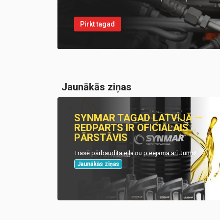
Pirkt tagad
Jaunākās ziņas
SYNMAR TAGAD LATVIJĀ —
REDPARTS IR OFICIĀLAIS
PĀRSTĀVIS
Trasē pārbaudīta eļļa nu pieejama arī Jums!
Jaunākās ziņas