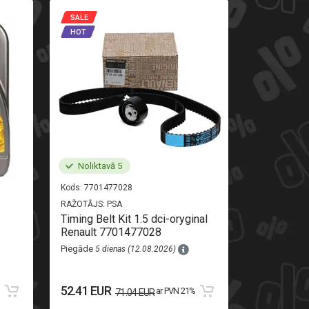
SALE
SALE
HOT
HOT
Noliktavā 5
Noliktav
Kods:
7701477028
Kods:
520710
RAŽOTĀJS:
PSA
RAŽOTĀJS:
AL
Timing Belt Kit 1.5 dci-oryginal
Rear light r
Renault 7701477028
Piegāde
8 di
Piegāde
5 dienas (12.08.2026)
111.13 EU
52.41 EUR
%
ar PVN 21%
71.04 EUR
123.48 EUR