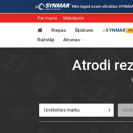
·
Mēs tagad esam oficiālais SYNMAR i
Par mums
Maksājumi
Riepas
Šķidrumi
SYNMAR
JA
Ražotāji
Atrunas
Atrodi re
Izvēlieties marku
Izvēl