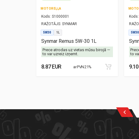
MOTOREĻĻA
MOTO
Kods:
S1000001
Kods:
RAŽOTĀJS:
SYNMAR
RAŽO
5W30
1L
5W30
-40 1L
Synmar Remus 5W-30 1L
Synm
mūsu birojā —
Prece atrodas uz vietas mūsu birojā —
Prec
to var uzreiz izņemt.
to va
8.87 EUR
9.10
21%
ar PVN 21%