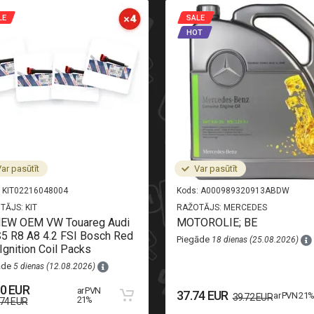
LE
SALE
HOT
ar pasūtīt
Var pasūtīt
KIT02216048004
Kods:
A000989320913ABDW
TĀJS:
KIT
RAŽOTĀJS:
MERCEDES
NEW OEM VW Touareg Audi
MOTOROLIE; BE
5 R8 A8 4.2 FSI Bosch Red
Piegāde
18 dienas (25.08.2026)
Ignition Coil Packs
āde
5 dienas (12.08.2026)
50 EUR
ar PVN
37.74 EUR
ar PVN 21
39.72 EUR
21%
.74 EUR