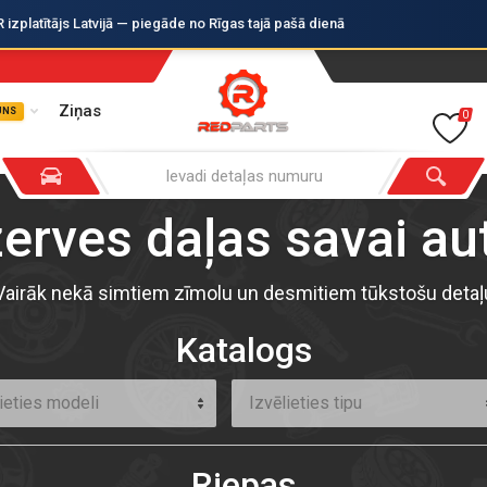
zplatītājs Latvijā — piegāde no Rīgas tajā pašā dienā
Ziņas
UNS
0
zerves daļas savai a
Vairāk nekā simtiem zīmolu un desmitiem tūkstošu detaļ
Katalogs
ieties modeli
Izvēlieties tipu
Riepas