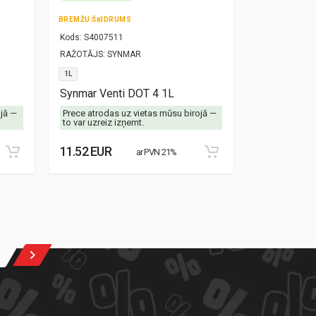
BREMŽU ŠĶIDRUMS
TRANSMISIJAS
Kods:
S4007511
Kods:
S30000
RAŽOTĀJS:
SYNMAR
RAŽOTĀJS:
SY
1L
1L
Synmar Venti DOT 4 1L
Synmar Alex
ojā —
Prece atrodas uz vietas mūsu birojā —
Prece atrodas
to var uzreiz izņemt.
to var uzreiz 
11.52 EUR
13.28 EUR
ar PVN 21%