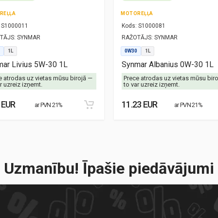
REĻĻA
MOTOREĻĻA
S1000011
Kods:
S1000081
TĀJS:
SYNMAR
RAŽOTĀJS:
SYNMAR
1L
0W30
1L
ar Livius 5W-30 1L
Synmar Albanius 0W-30 1L
e atrodas uz vietas mūsu birojā —
Prece atrodas uz vietas mūsu bir
r uzreiz izņemt.
to var uzreiz izņemt.
 EUR
11.23 EUR
ar PVN 21%
ar PVN 21%
Uzmanību! Īpašie piedāvājumi