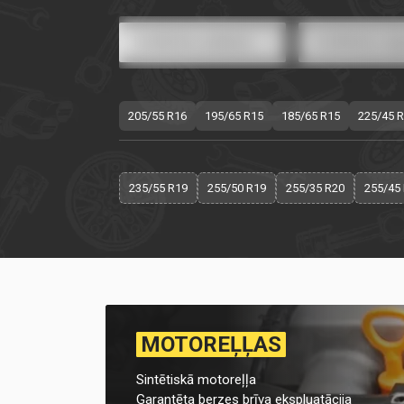
205/55 R16
195/65 R15
185/65 R15
225/45 
235/55 R19
255/50 R19
255/35 R20
255/45
MOTOREĻĻAS
Sintētiskā motoreļļa
Garantēta berzes brīva ekspluatācija