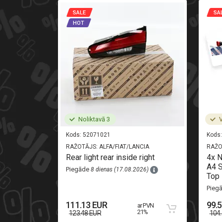
SALE
SA
HOT
Noliktavā 3
V
Kods:
52071021
Kods:
RAŽOTĀJS:
ALFA/FIAT/LANCIA
RAŽO
i-oryginal
Rear light rear inside right
4x 
A4 S
Piegāde
8 dienas (17.08.2026)
Top 
26)
Pieg
111.13 EUR
99.
ar PVN
 PVN 21%
21%
123.48 EUR
104