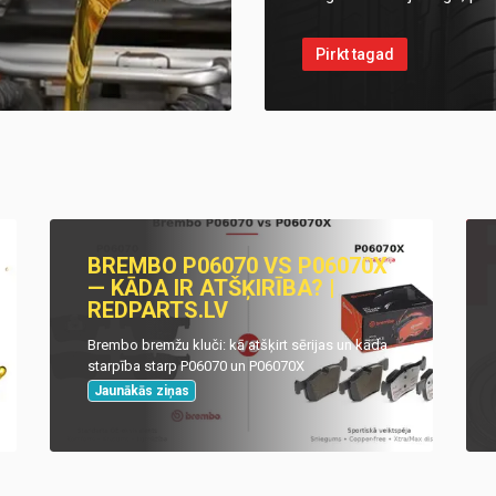
Pirkt tagad
BREMBO P06070 VS P06070X
— KĀDA IR ATŠĶIRĪBA? |
REDPARTS.LV
Brembo bremžu kluči: kā atšķirt sērijas un kāda
starpība starp P06070 un P06070X
Jaunākās ziņas