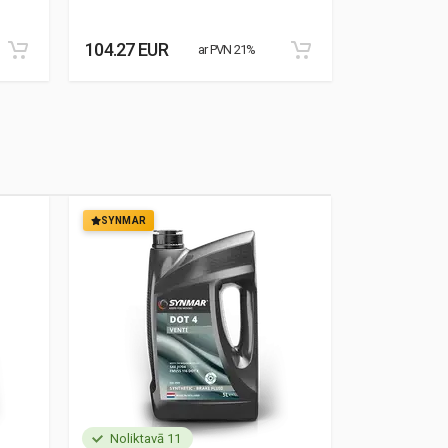
104.27 EUR
76.95 EUR
ar PVN 21%
SYNMAR
SYNMAR
Noliktavā 11
Noliktavā