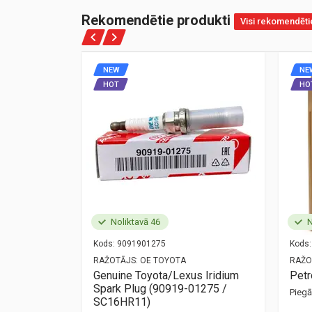
Rekomendētie produkti
Visi rekomendēti
NEW
NE
HOT
HO
Noliktavā 46
N
Kods:
9091901275
Kods:
NZ
RAŽOTĀJS:
OE TOYOTA
RAŽO
ort
Genuine Toyota/Lexus Iridium
Pet
Spark Plug (90919-01275 /
Pieg
mūsu birojā —
SC16HR11)