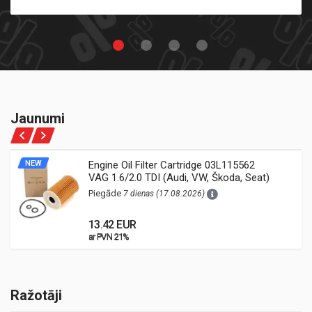
Jaunumi
NEW
Engine Oil Filter Cartridge 03L115562
VAG 1.6/2.0 TDI (Audi, VW, Škoda, Seat)
Piegāde
7 dienas (17.08.2026)
13.42 EUR
ar PVN 21%
ar PVN 21%
Ražotāji