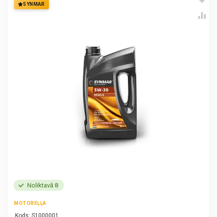
SYNMAR
Noliktavā 8
MOTOREĻĻA
Kods:
S1000001