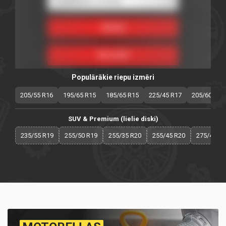
Populārākie riepu izmēri
205/55 R16
195/65 R15
185/65 R15
225/45 R17
205/60 R16
SUV & Premium (lielie diski)
235/55 R19
255/50 R19
255/35 R20
255/45 R20
275/40 R2