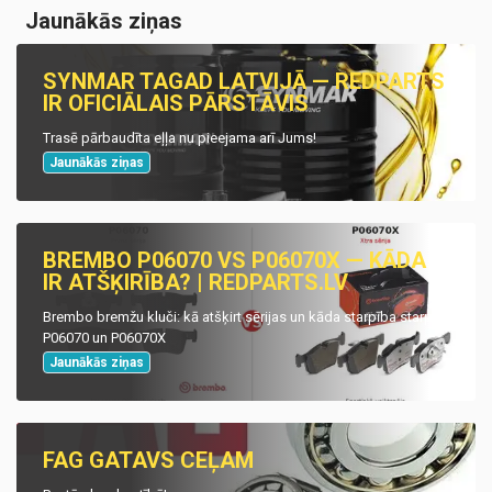
Jaunākās ziņas
SYNMAR TAGAD LATVIJĀ — REDPARTS
IR OFICIĀLAIS PĀRSTĀVIS
Trasē pārbaudīta eļļa nu pieejama arī Jums!
Jaunākās ziņas
BREMBO P06070 VS P06070X — KĀDA
IR ATŠĶIRĪBA? | REDPARTS.LV
Brembo bremžu kluči: kā atšķirt sērijas un kāda starpība starp
P06070 un P06070X
Jaunākās ziņas
FAG GATAVS CEĻAM