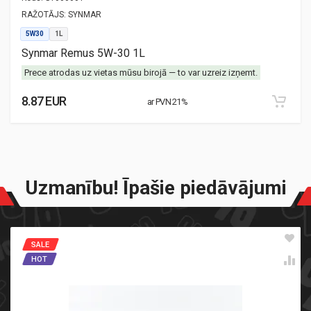
RAŽOTĀJS:
SYNMAR
5W30
1L
Synmar Remus 5W-30 1L
Prece atrodas uz vietas mūsu birojā — to var uzreiz izņemt.
8.87 EUR
ar PVN 21%
Uzmanību! Īpašie piedāvājumi
SALE
HOT