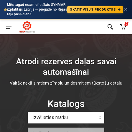
Mēs tagad esam oficiālais SYNMAR
izplatītājs Latvijā — piegāde no Rīgas
SKATĪT VISUS PRODUKTUS
Auto
tajā pašā dienā
0
Atrodi rezerves daļas savai
automašīnai
Vairāk nekā simtiem zīmolu un desmitiem tūkstošu detaļu
Katalogs
Izvēlieties marku