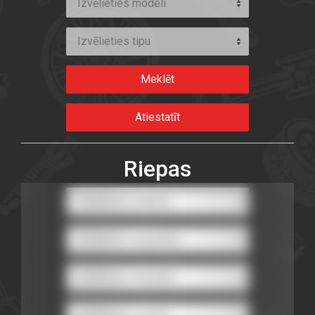
Izvēlieties modeli
Izvēlieties tipu
Riepas