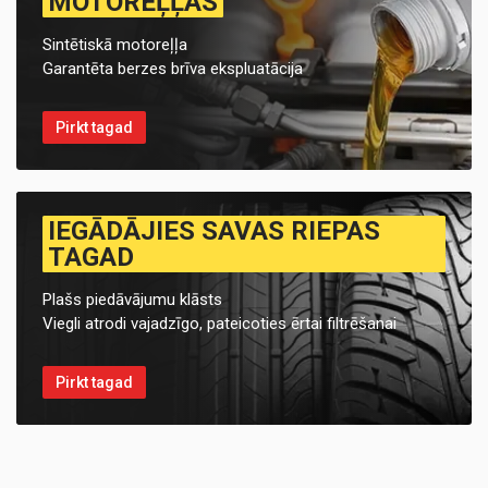
MOTOREĻĻAS
Sintētiskā motoreļļa
Garantēta berzes brīva ekspluatācija
Pirkt tagad
IEGĀDĀJIES SAVAS RIEPAS
TAGAD
Plašs piedāvājumu klāsts
Viegli atrodi vajadzīgo, pateicoties ērtai filtrēšanai
Pirkt tagad