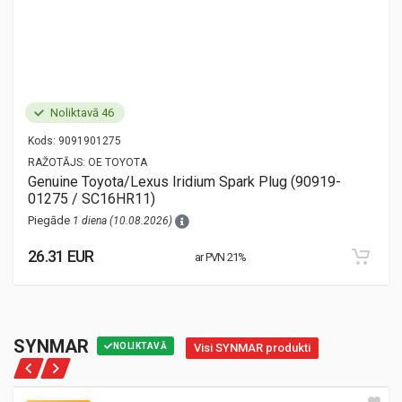
Noliktavā 46
Kods:
9091901275
RAŽOTĀJS:
OE TOYOTA
Genuine Toyota/Lexus Iridium Spark Plug (90919-
01275 / SC16HR11)
Piegāde
1 diena (10.08.2026)
26.31 EUR
ar PVN 21%
SYNMAR
NOLIKTAVĀ
Visi SYNMAR produkti