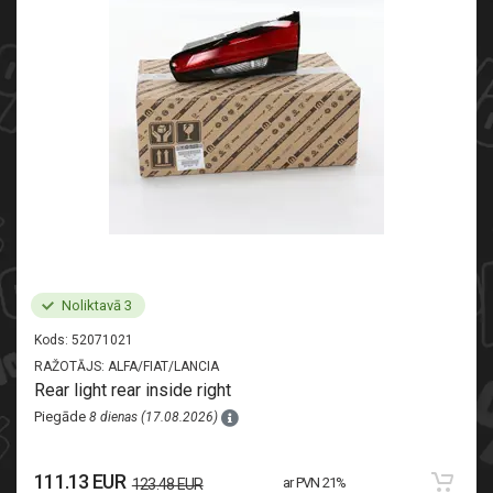
Noliktavā 3
Kods:
52071021
RAŽOTĀJS:
ALFA/FIAT/LANCIA
Rear light rear inside right
Piegāde
8 dienas (17.08.2026)
111.13 EUR
ar PVN 21%
123.48 EUR