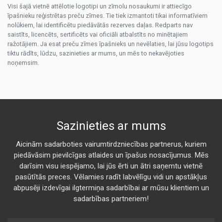
Visi šajā vietnē attēlotie logotipi un zīmolu nosaukumi ir attiecīgo
īpašnieku reģistrētas preču zīmes. Tie tiek izmantoti tikai informatīviem
nolūkiem, lai identificētu piedāvātās rezerves daļas. Redparts nav
saistīts, licencēts, sertificēts vai oficiāli atbalstīts no minētajiem
ražotājiem. Ja esat preču zīmes īpašnieks un nevēlaties, lai jūsu logotips
tiktu rādīts, lūdzu, sazinieties ar mums, un mēs to nekavējoties
noņemsim.
Sazinieties ar mums
Aicinām sadarboties vairumtirdzniecības partnerus, kuriem
piedāvāsim pievilcīgas atlaides un īpašus nosacījumus. Mēs
darīsim visu iespējamo, lai jūs ērti un ātri saņemtu vietnē
pasūtītās preces. Vēlamies radīt labvēlīgu vidi un apstākļus
abpusēji izdevīgai ilgtermiņa sadarbībai ar mūsu klientiem un
sadarbības partneriem!