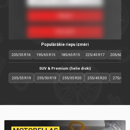
Populārākie riepu izmēri
205/55 R16
195/65 R15
185/65 R15
225/45 R17
205/60 R16
SUV & Premium (lielie diski)
235/55 R19
255/50 R19
255/35 R20
255/45 R20
275/40 R2