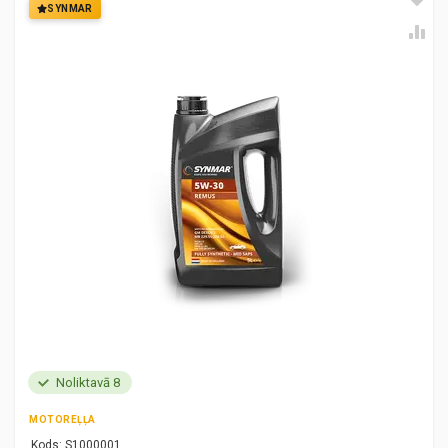
SYNMAR
Noliktavā 8
MOTOREĻĻA
Kods:
S1000001