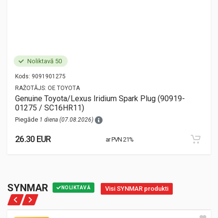
Noliktavā 50
Kods:
9091901275
RAŽOTĀJS:
OE TOYOTA
Genuine Toyota/Lexus Iridium Spark Plug (90919-
01275 / SC16HR11)
Piegāde
1 diena (07.08.2026)
26.30 EUR
ar PVN 21%
SYNMAR
NOLIKTAVĀ
Visi SYNMAR produkti