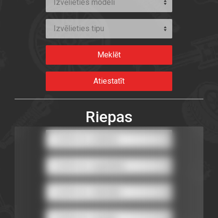
Izvēlieties modeli
Izvēlieties tipu
Riepas