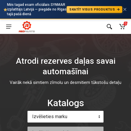
Mēs tagad esam oficiālais SYNMAR
izplatītājs Latvijā — piegāde no Rīgas
SKATĪT VISUS PRODUKTUS
Auto
tajā pašā dienā
0
Atrodi rezerves daļas savai
automašīnai
Vairāk nekā simtiem zīmolu un desmitiem tūkstošu detaļu
Katalogs
Izvēlieties marku