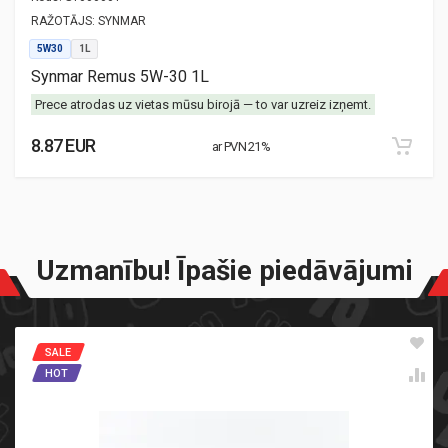
RAŽOTĀJS:
SYNMAR
5W30
1L
Synmar Remus 5W-30 1L
Prece atrodas uz vietas mūsu birojā — to var uzreiz izņemt.
8.87 EUR
ar PVN 21%
Uzmanību! Īpašie piedāvājumi
SALE
HOT