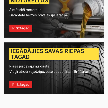
MOTOREĻĻAS
Sintētiskā motoreļļa
Garantēta berzes brīva ekspluatācija
Pirkt tagad
IEGĀDĀJIES SAVAS RIEPAS
TAGAD
Plašs piedāvājumu klāsts
Viegli atrodi vajadzīgo, pateicoties ērtai filtrēšanai
Pirkt tagad