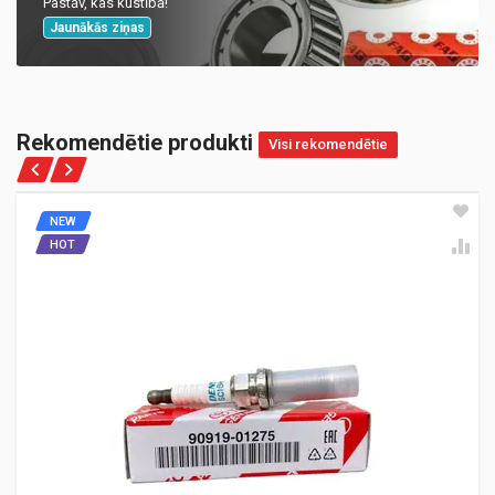
Pastāv, kas kustībā!
Jaunākās ziņas
Rekomendētie produkti
Visi rekomendētie
NEW
HOT