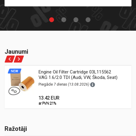
Jaunumi
NEW
Engine Oil Filter Cartridge 03L115562
VAG 1.6/2.0 TDI (Audi, VW, Škoda, Seat)
Piegāde
7 dienas (13.08.2026)
13.42 EUR
ar PVN 21%
ar PVN 21%
Ražotāji