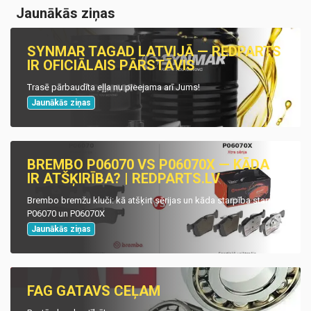
Jaunākās ziņas
SYNMAR TAGAD LATVIJĀ — REDPARTS
IR OFICIĀLAIS PĀRSTĀVIS
Trasē pārbaudīta eļļa nu pieejama arī Jums!
Jaunākās ziņas
BREMBO P06070 VS P06070X — KĀDA
IR ATŠĶIRĪBA? | REDPARTS.LV
Brembo bremžu kluči: kā atšķirt sērijas un kāda starpība starp
P06070 un P06070X
Jaunākās ziņas
FAG GATAVS CEĻAM