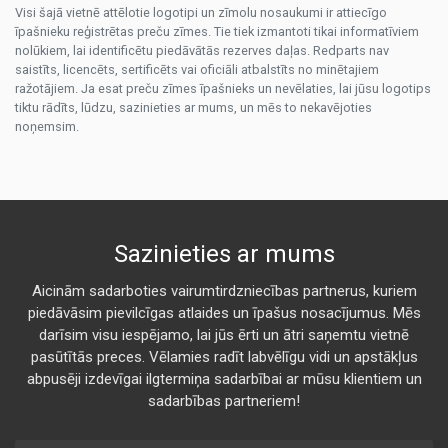
Visi šajā vietnē attēlotie logotipi un zīmolu nosaukumi ir attiecīgo
īpašnieku reģistrētas preču zīmes. Tie tiek izmantoti tikai informatīviem
nolūkiem, lai identificētu piedāvātās rezerves daļas. Redparts nav
saistīts, licencēts, sertificēts vai oficiāli atbalstīts no minētajiem
ražotājiem. Ja esat preču zīmes īpašnieks un nevēlaties, lai jūsu logotips
tiktu rādīts, lūdzu, sazinieties ar mums, un mēs to nekavējoties
noņemsim.
Sazinieties ar mums
Aicinām sadarboties vairumtirdzniecības partnerus, kuriem
piedāvāsim pievilcīgas atlaides un īpašus nosacījumus. Mēs
darīsim visu iespējamo, lai jūs ērti un ātri saņemtu vietnē
pasūtītās preces. Vēlamies radīt labvēlīgu vidi un apstākļus
abpusēji izdevīgai ilgtermiņa sadarbībai ar mūsu klientiem un
sadarbības partneriem!