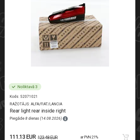
Noliktavā 3
Kods:
52071021
RAŽOTĀJS:
ALFA/FIAT/LANCIA
Rear light rear inside right
Piegāde
8 dienas (14.08.2026)
111.13 EUR
ar PVN 21%
123.48 EUR