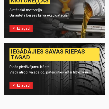
MOTOREĻĻAS
Sintētiskā motoreļļa
Garantēta berzes brīva ekspluatācija
Pirkt tagad
IEGĀDĀJIES SAVAS RIEPAS
TAGAD
Plašs piedāvājumu klāsts
Viegli atrodi vajadzīgo, pateicoties ērtai filtrēšanai
Pirkt tagad