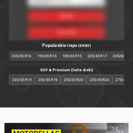
Populārākie riepu izmēri
205/55 R16
195/65 R15
185/65 R15
225/45 R17
205/60 R16
SUV & Premium (lielie diski)
235/55 R19
255/50 R19
255/35 R20
255/45 R20
275/40 R2