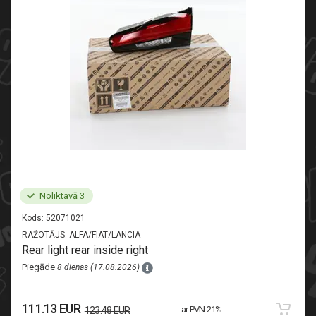
Noliktavā 3
Kods:
52071021
RAŽOTĀJS:
ALFA/FIAT/LANCIA
Rear light rear inside right
Piegāde
8 dienas (17.08.2026)
111.13 EUR
ar PVN 21%
123.48 EUR