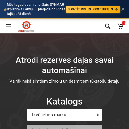
Mēs tagad esam oficiālais SYNMAR
izplatītājs Latvijā — piegāde no Rīgas
SKATĪT VISUS PRODUKTUS
Auto
tajā pašā dienā
0
Atrodi rezerves daļas savai
automašīnai
Vairāk nekā simtiem zīmolu un desmitiem tūkstošu detaļu
Katalogs
Izvēlieties marku