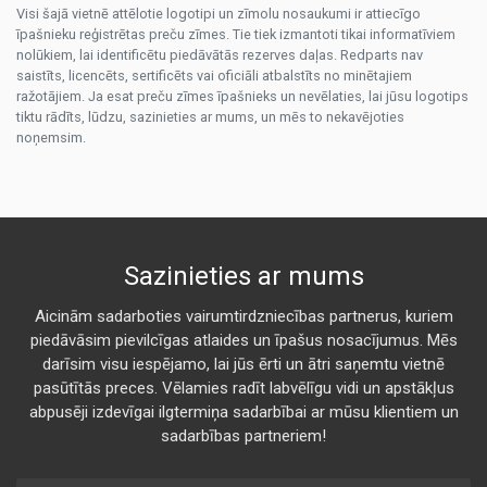
Visi šajā vietnē attēlotie logotipi un zīmolu nosaukumi ir attiecīgo
īpašnieku reģistrētas preču zīmes. Tie tiek izmantoti tikai informatīviem
nolūkiem, lai identificētu piedāvātās rezerves daļas. Redparts nav
saistīts, licencēts, sertificēts vai oficiāli atbalstīts no minētajiem
ražotājiem. Ja esat preču zīmes īpašnieks un nevēlaties, lai jūsu logotips
tiktu rādīts, lūdzu, sazinieties ar mums, un mēs to nekavējoties
noņemsim.
Sazinieties ar mums
Aicinām sadarboties vairumtirdzniecības partnerus, kuriem
piedāvāsim pievilcīgas atlaides un īpašus nosacījumus. Mēs
darīsim visu iespējamo, lai jūs ērti un ātri saņemtu vietnē
pasūtītās preces. Vēlamies radīt labvēlīgu vidi un apstākļus
abpusēji izdevīgai ilgtermiņa sadarbībai ar mūsu klientiem un
sadarbības partneriem!