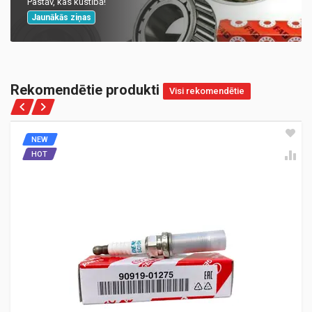
Pastāv, kas kustībā!
Jaunākās ziņas
Rekomendētie produkti
Visi rekomendētie
NEW
HOT