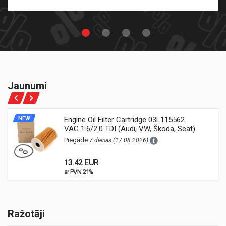
Jaunumi
NEW
Engine Oil Filter Cartridge 03L115562
VAG 1.6/2.0 TDI (Audi, VW, Škoda, Seat)
Piegāde
7 dienas (17.08.2026)
13.42 EUR
ar PVN 21%
ar PVN 21%
Ražotāji