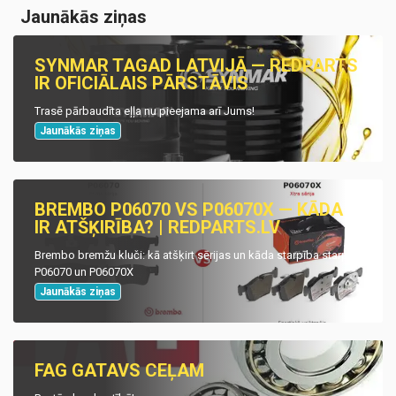
Jaunākās ziņas
SYNMAR TAGAD LATVIJĀ — REDPARTS
IR OFICIĀLAIS PĀRSTĀVIS
Trasē pārbaudīta eļļa nu pieejama arī Jums!
Jaunākās ziņas
BREMBO P06070 VS P06070X — KĀDA
IR ATŠĶIRĪBA? | REDPARTS.LV
Brembo bremžu kluči: kā atšķirt sērijas un kāda starpība starp
P06070 un P06070X
Jaunākās ziņas
FAG GATAVS CEĻAM