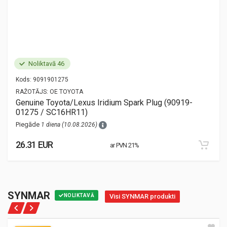
Noliktavā 46
Kods:
9091901275
RAŽOTĀJS:
OE TOYOTA
Genuine Toyota/Lexus Iridium Spark Plug (90919-
01275 / SC16HR11)
Piegāde
1 diena (10.08.2026)
26.31 EUR
ar PVN 21%
SYNMAR
NOLIKTAVĀ
Visi SYNMAR produkti