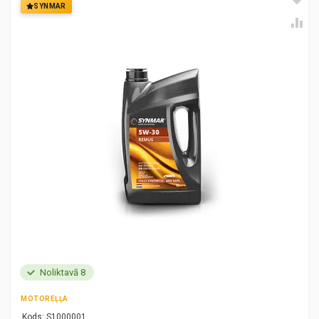
SYNMAR
Noliktavā 8
MOTOREĻĻA
Kods:
S1000001