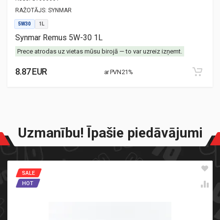
RAŽOTĀJS:
SYNMAR
5W30
1L
Synmar Remus 5W-30 1L
Prece atrodas uz vietas mūsu birojā — to var uzreiz izņemt.
8.87 EUR
ar PVN 21%
Uzmanību! Īpašie piedāvājumi
SALE
HOT