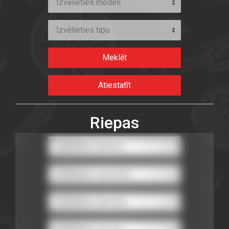
Izvēlieties modeli
Izvēlieties tipu
Riepas