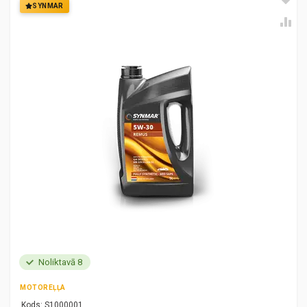
SYNMAR
Noliktavā 8
MOTOREĻĻA
Kods:
S1000001