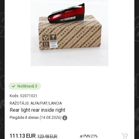
Noliktavā 3
Kods:
52071021
RAŽOTĀJS:
ALFA/FIAT/LANCIA
Rear light rear inside right
Piegāde
8 dienas (14.08.2026)
111.13 EUR
ar PVN 21%
123.48 EUR