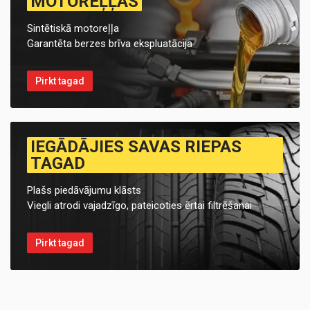
MOTOREĻĻAS
Sintētiskā motoreļļa
Garantēta berzes brīva ekspluatācija
Pirkt tagad
IEGĀDĀJIES SAVAS RIEPAS
TAGAD
Plašs piedāvājumu klāsts
Viegli atrodi vajadzīgo, pateicoties ērtai filtrēšanai
Pirkt tagad