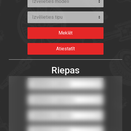
Izvēlieties modeli
Izvēlieties tipu
Riepas