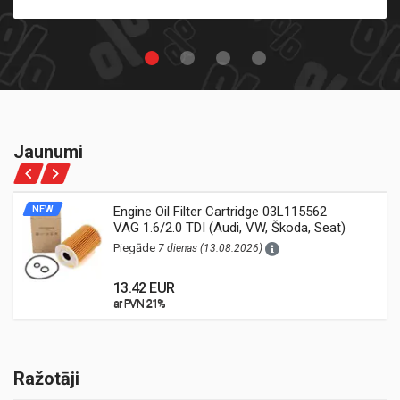
Jaunumi
NEW
Engine Oil Filter Cartridge 03L115562
VAG 1.6/2.0 TDI (Audi, VW, Škoda, Seat)
Piegāde
7 dienas (13.08.2026)
13.42 EUR
ar PVN 21%
ar PVN 21%
Ražotāji