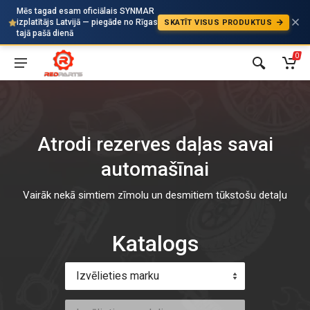
Mēs tagad esam oficiālais SYNMAR
izplatītājs Latvijā — piegāde no Rīgas
SKATĪT VISUS PRODUKTUS
Auto
tajā pašā dienā
0
Atrodi rezerves daļas savai
automašīnai
Vairāk nekā simtiem zīmolu un desmitiem tūkstošu detaļu
Katalogs
Izvēlieties marku