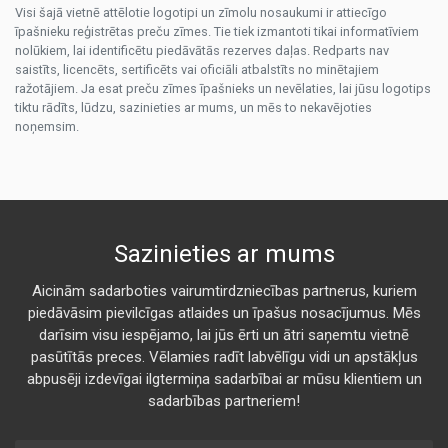
Visi šajā vietnē attēlotie logotipi un zīmolu nosaukumi ir attiecīgo
īpašnieku reģistrētas preču zīmes. Tie tiek izmantoti tikai informatīviem
nolūkiem, lai identificētu piedāvātās rezerves daļas. Redparts nav
saistīts, licencēts, sertificēts vai oficiāli atbalstīts no minētajiem
ražotājiem. Ja esat preču zīmes īpašnieks un nevēlaties, lai jūsu logotips
tiktu rādīts, lūdzu, sazinieties ar mums, un mēs to nekavējoties
noņemsim.
Sazinieties ar mums
Aicinām sadarboties vairumtirdzniecības partnerus, kuriem
piedāvāsim pievilcīgas atlaides un īpašus nosacījumus. Mēs
darīsim visu iespējamo, lai jūs ērti un ātri saņemtu vietnē
pasūtītās preces. Vēlamies radīt labvēlīgu vidi un apstākļus
abpusēji izdevīgai ilgtermiņa sadarbībai ar mūsu klientiem un
sadarbības partneriem!