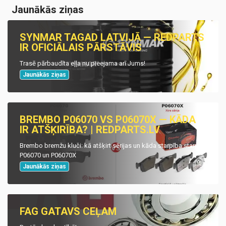
Jaunākās ziņas
SYNMAR TAGAD LATVIJĀ — REDPARTS
IR OFICIĀLAIS PĀRSTĀVIS
Trasē pārbaudīta eļļa nu pieejama arī Jums!
Jaunākās ziņas
BREMBO P06070 VS P06070X — KĀDA
IR ATŠĶIRĪBA? | REDPARTS.LV
Brembo bremžu kluči: kā atšķirt sērijas un kāda starpība starp
P06070 un P06070X
Jaunākās ziņas
FAG GATAVS CEĻAM