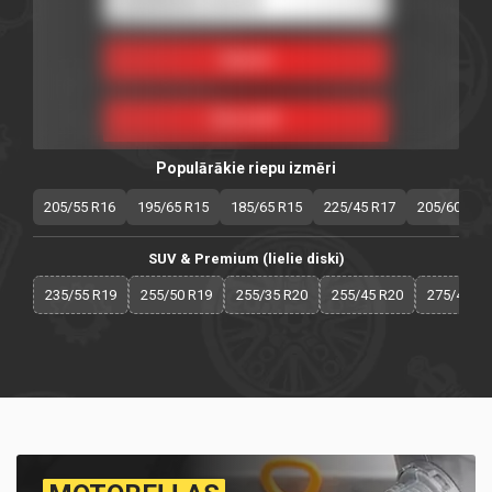
Populārākie riepu izmēri
205/55 R16
195/65 R15
185/65 R15
225/45 R17
205/60 R16
SUV & Premium (lielie diski)
235/55 R19
255/50 R19
255/35 R20
255/45 R20
275/40 R2