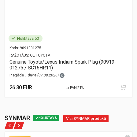
Noliktavā 50
Kods:
9091901275
RAŽOTĀJS:
OE TOYOTA
Genuine Toyota/Lexus Iridium Spark Plug (90919-
01275 / SC16HR11)
Piegāde
1 diena (07.08.2026)
26.30 EUR
ar PVN 21%
SYNMAR
NOLIKTAVĀ
Visi SYNMAR produkti