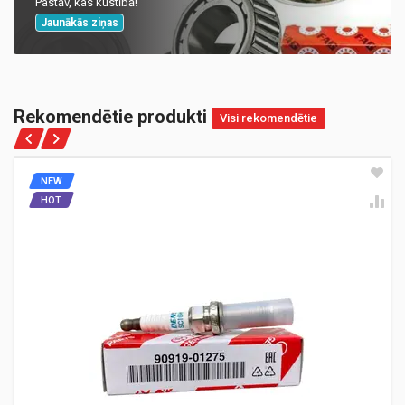
Pastāv, kas kustībā!
Jaunākās ziņas
Rekomendētie produkti
Visi rekomendētie
NEW
HOT