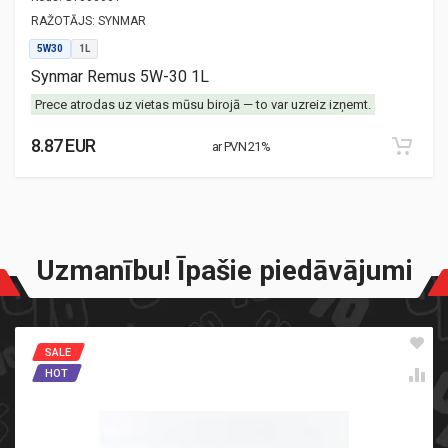
RAŽOTĀJS:
SYNMAR
5W30
1L
Synmar Remus 5W-30 1L
Prece atrodas uz vietas mūsu birojā — to var uzreiz izņemt.
8.87 EUR
ar PVN 21%
Uzmanību! Īpašie piedāvājumi
SALE
HOT