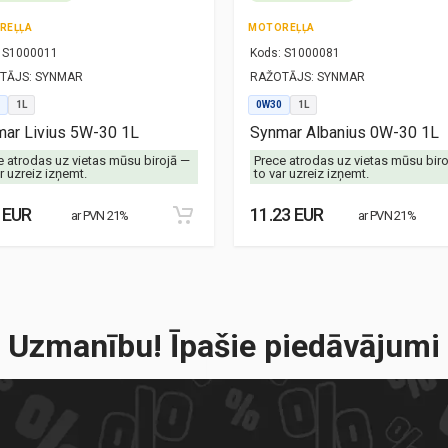
REĻĻA
MOTOREĻĻA
S1000011
Kods:
S1000081
TĀJS:
SYNMAR
RAŽOTĀJS:
SYNMAR
1L
0W30
1L
ar Livius 5W-30 1L
Synmar Albanius 0W-30 1L
e atrodas uz vietas mūsu birojā —
Prece atrodas uz vietas mūsu bir
r uzreiz izņemt.
to var uzreiz izņemt.
 EUR
11.23 EUR
ar PVN 21%
ar PVN 21%
Uzmanību! Īpašie piedāvājumi