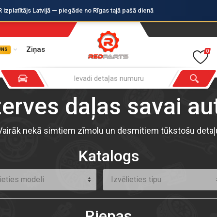
zplatītājs Latvijā — piegāde no Rīgas tajā pašā dienā
Ziņas
UNS
0
zerves daļas savai a
Vairāk nekā simtiem zīmolu un desmitiem tūkstošu detaļ
Katalogs
ieties modeli
Izvēlieties tipu
Riepas