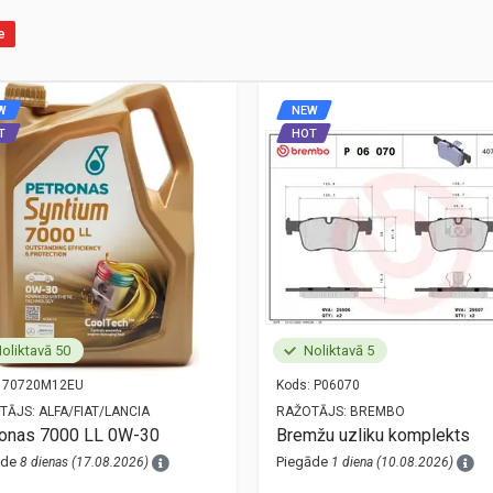
e
W
NEW
T
HOT
oliktavā 50
Noliktavā 5
70720M12EU
Kods:
P06070
TĀJS:
ALFA/FIAT/LANCIA
RAŽOTĀJS:
BREMBO
ronas 7000 LL 0W-30
Bremžu uzliku komplekts
āde
Piegāde
8 dienas (17.08.2026)
1 diena (10.08.2026)