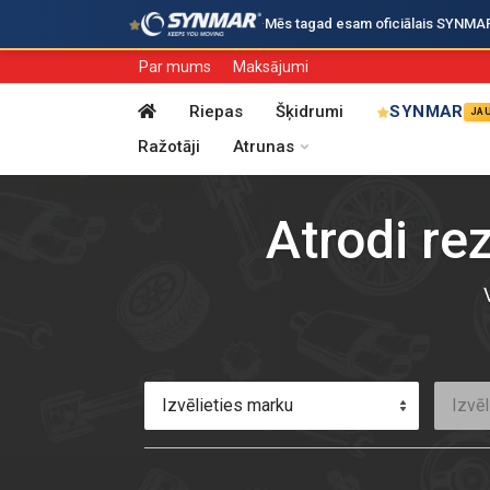
·
Mēs tagad esam oficiālais SYNMAR i
Par mums
Maksājumi
Riepas
Šķidrumi
SYNMAR
JA
Ražotāji
Atrunas
Atrodi re
Izvēlieties marku
Izvēl