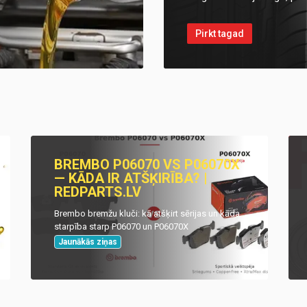
Pirkt tagad
BREMBO P06070 VS P06070X
— KĀDA IR ATŠĶIRĪBA? |
REDPARTS.LV
Brembo bremžu kluči: kā atšķirt sērijas un kāda
starpība starp P06070 un P06070X
Jaunākās ziņas