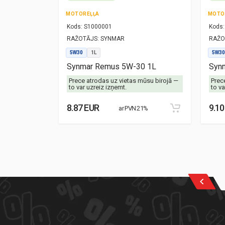
MOTOREĻĻA
MOTO
Kods:
S1000001
Kods:
RAŽOTĀJS:
SYNMAR
RAŽO
5W30
1L
5W30
-40 1L
Synmar Remus 5W-30 1L
Synm
mūsu birojā —
Prece atrodas uz vietas mūsu birojā —
Prec
to var uzreiz izņemt.
to va
8.87 EUR
9.10
21%
ar PVN 21%