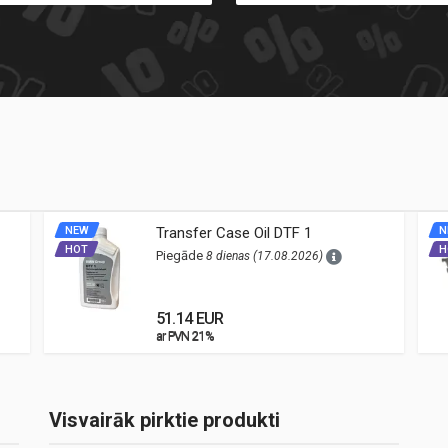
NEW
Transfer Case Oil DTF 1
N
HOT
H
Piegāde
8 dienas (17.08.2026)
51.14 EUR
ar PVN 21%
ar PVN 21%
Visvairāk pirktie produkti