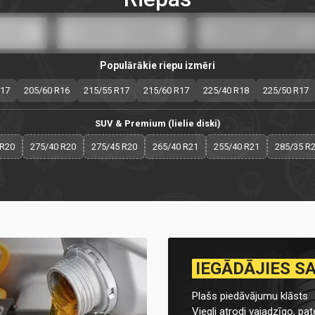
Populārākie riepu izmēri
R17
205/60 R16
215/55 R17
215/60 R17
225/40 R18
225/50 R17
SUV & Premium (lielie diski)
 R20
275/40 R20
275/45 R20
265/40 R21
255/40 R21
285/35 R
IEGĀDĀJIES S
Plašs piedāvājumu klāsts
Viegli atrodi vajadzīgo, pate