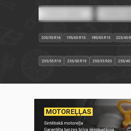
205/55 R16
195/65 R15
185/65 R15
225/45 
235/55 R19
255/50 R19
255/35 R20
255/45
MOTOREĻĻAS
Sintētiskā motoreļļa
Garantēta berzes brīva ekspluatācija