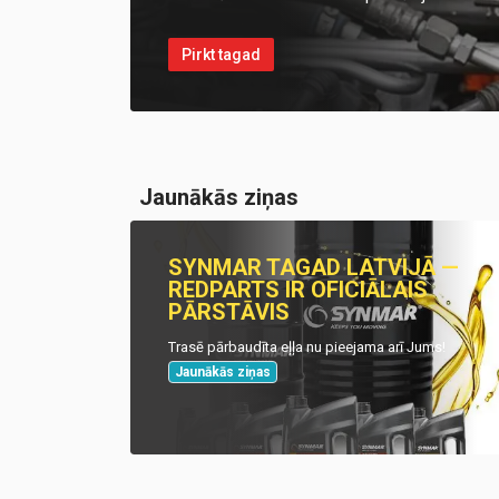
Pirkt tagad
Jaunākās ziņas
SYNMAR TAGAD LATVIJĀ —
REDPARTS IR OFICIĀLAIS
PĀRSTĀVIS
Trasē pārbaudīta eļļa nu pieejama arī Jums!
Jaunākās ziņas