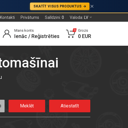
SKATĪT VISUS PRODUKTUS
Kontakti
Privātums
Salīdzini:
0
Valoda:
LV
Mans konts
Grozs
0
Ienāc / Reģistrēties
0 EUR
utomašīnai
u