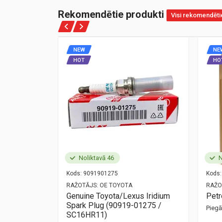
Rekomendētie produkti
Visi rekomendēti
NEW
NE
HOT
HO
Noliktavā 46
N
Kods:
9091901275
Kods:
NZ
RAŽOTĀJS:
OE TOYOTA
RAŽO
ort
Genuine Toyota/Lexus Iridium
Pet
Spark Plug (90919-01275 /
Pieg
mūsu birojā —
SC16HR11)