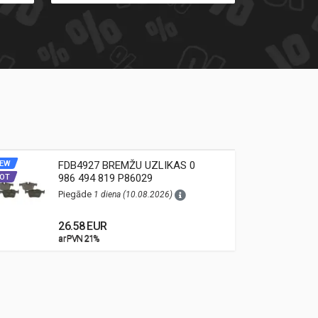
EW
FDB4927 BREMŽU UZLIKAS 0
NEW
986 494 819 P86029
OT
HOT
Piegāde
1 diena (10.08.2026)
26.58 EUR
ar PVN 21%
ar PVN 21%