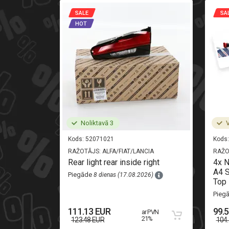
SALE
SA
HOT
Noliktavā 3
V
Kods:
52071021
Kods:
RAŽOTĀJS:
ALFA/FIAT/LANCIA
RAŽO
i-oryginal
Rear light rear inside right
4x 
A4 S
Piegāde
8 dienas (17.08.2026)
Top 
26)
Pieg
111.13 EUR
99.
ar PVN
 PVN 21%
21%
123.48 EUR
104