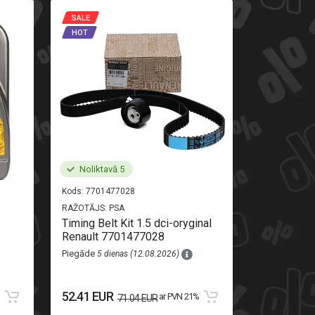
SALE
SALE
HOT
HOT
Noliktavā 5
Noliktav
Kods:
7701477028
Kods:
520710
RAŽOTĀJS:
PSA
RAŽOTĀJS:
AL
Timing Belt Kit 1.5 dci-oryginal
Rear light r
Renault 7701477028
Piegāde
8 di
Piegāde
5 dienas (12.08.2026)
111.13 EU
52.41 EUR
%
ar PVN 21%
71.04 EUR
123.48 EUR