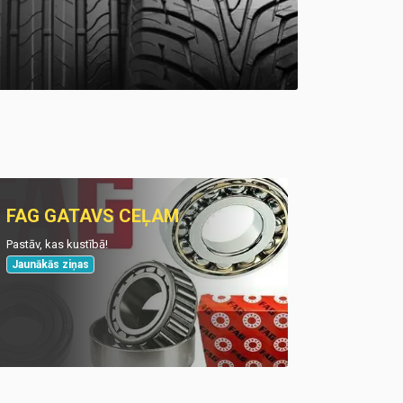
FAG GATAVS CEĻAM
Pastāv, kas kustībā!
Jaunākās ziņas