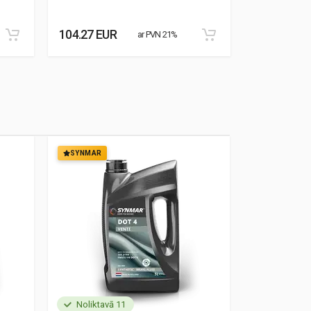
104.27 EUR
76.95 EUR
ar PVN 21%
SYNMAR
SYNMAR
Noliktavā 11
Noliktavā