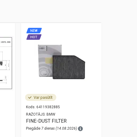
NEW
NEW
HOT
HOT
Var pasūtīt
Noliktavā
Kods:
64119382885
Kods:
34525A
RAŽOTĀJS:
BMW
RAŽOTĀJS:
O
FINE-DUST FILTER
bmw 3 g20 
sensor 34
Piegāde
7 dienas (14.08.2026)
Piegāde
1 die