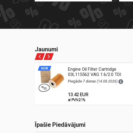
Jaunumi
ne Oil
NEW
Engine Oil Filter Cartridge
03L115562 VAG 1.6/2.0 TDI
26)
(Audi, VW, Škoda, Seat)
Piegāde
7 dienas (14.08.2026)
13.42 EUR
ar PVN 21%
ar PVN 21%
Īpašie Piedāvājumi