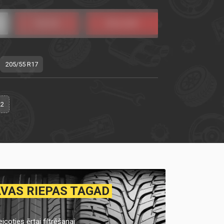
205/55 R17
22
AVAS RIEPAS TAGAD
icoties ērtai filtrēšanai