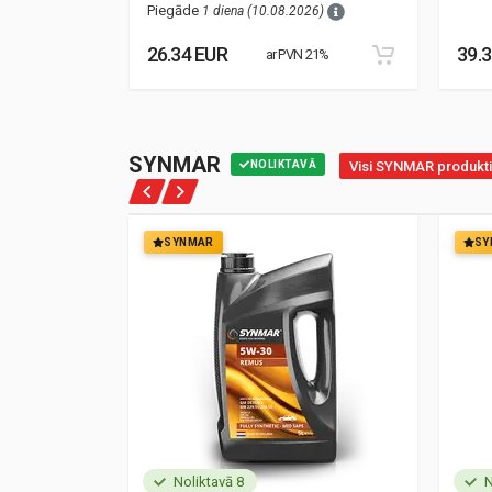
Piegāde
1 diena (10.08.2026)
26.34 EUR
39.
21%
ar PVN 21%
SYNMAR
NOLIKTAVĀ
Visi SYNMAR produkti
SYNMAR
SY
Noliktavā 8
N