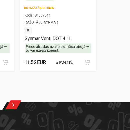
BREMŽU ŠĶIDRUMS
TRANSMISIJAS
Kods:
S4007511
Kods:
S30000
RAŽOTĀJS:
SYNMAR
RAŽOTĀJS:
SY
1L
1L
Synmar Venti DOT 4 1L
Synmar Alex
ojā —
Prece atrodas uz vietas mūsu birojā —
Prece atrodas
to var uzreiz izņemt.
to var uzreiz 
11.52 EUR
13.28 EUR
ar PVN 21%