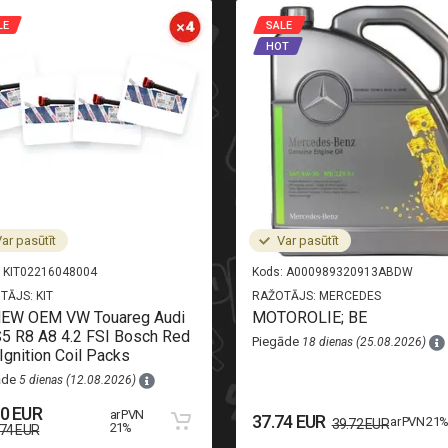
LE
SALE
HOT
ar pasūtīt
Var pasūtīt
KIT02216048004
Kods:
A000989320913ABDW
TĀJS:
KIT
RAŽOTĀJS:
MERCEDES
NEW OEM VW Touareg Audi
MOTOROLIE; BE
5 R8 A8 4.2 FSI Bosch Red
Piegāde
18 dienas (25.08.2026)
Ignition Coil Packs
āde
5 dienas (12.08.2026)
50 EUR
ar PVN
37.74 EUR
ar PVN 21
39.72 EUR
21%
.74 EUR