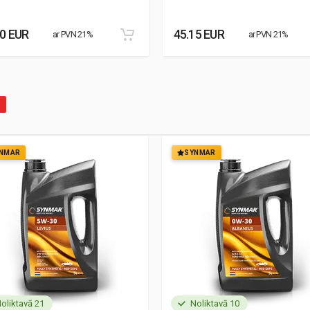
30 EUR
45.15 EUR
ar PVN 21%
ar PVN 21%
NMAR
SYNMAR
oliktavā 21
Noliktavā 10