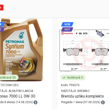
e
W
NEW
T
HOT
oliktavā 50
Noliktavā 5
70720M12EU
Kods:
P06070
TĀJS:
ALFA/FIAT/LANCIA
RAŽOTĀJS:
BREMBO
ronas 7000 LL 0W-30
Bremžu uzliku komplekts
āde
Piegāde
8 dienas (14.08.2026)
1 diena (07.08.2026)