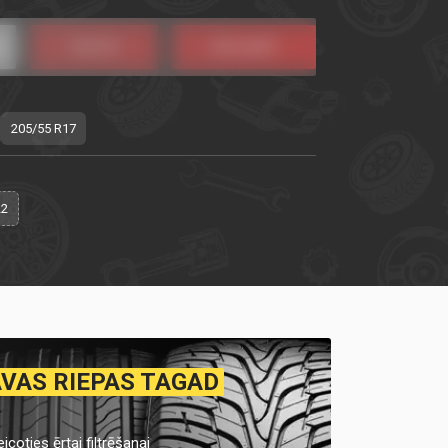
205/55 R17
22
AVAS RIEPAS TAGAD
icoties ērtai filtrēšanai