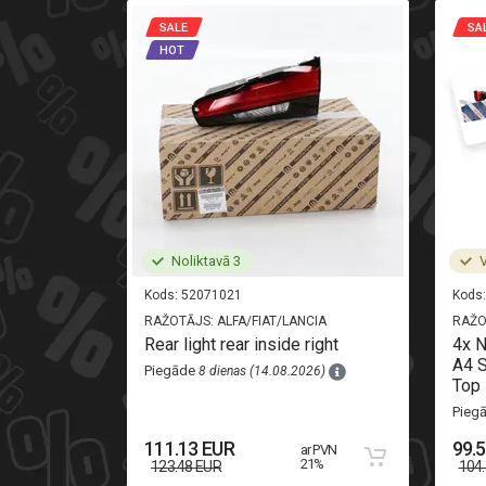
SALE
SA
HOT
Noliktavā 3
V
Kods:
52071021
Kods:
RAŽOTĀJS:
ALFA/FIAT/LANCIA
RAŽO
i-oryginal
Rear light rear inside right
4x 
A4 S
Piegāde
8 dienas (14.08.2026)
Top 
26)
Pieg
111.13 EUR
99.
ar PVN
 PVN 21%
21%
123.48 EUR
104