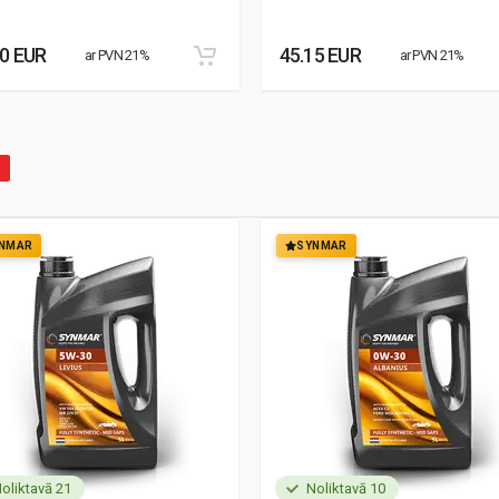
30 EUR
45.15 EUR
ar PVN 21%
ar PVN 21%
NMAR
SYNMAR
oliktavā 21
Noliktavā 10