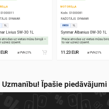
REĻĻA
MOTOREĻĻA
S1000011
Kods:
S1000081
TĀJS:
SYNMAR
RAŽOTĀJS:
SYNMAR
1L
0W30
1L
ar Livius 5W-30 1L
Synmar Albanius 0W-30 1L
e atrodas uz vietas mūsu birojā —
Prece atrodas uz vietas mūsu bir
r uzreiz izņemt.
to var uzreiz izņemt.
 EUR
11.23 EUR
ar PVN 21%
ar PVN 21%
Uzmanību! Īpašie piedāvājumi