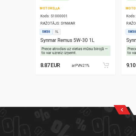
MOTOREĻĻA
MOTO
Kods:
S1000001
Kods:
RAŽOTĀJS:
SYNMAR
RAŽO
5W30
1L
5W30
-40 1L
Synmar Remus 5W-30 1L
Synm
mūsu birojā —
Prece atrodas uz vietas mūsu birojā —
Prec
to var uzreiz izņemt.
to va
8.87 EUR
9.10
21%
ar PVN 21%