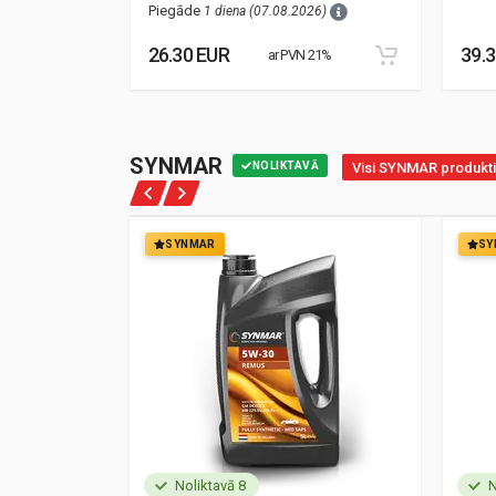
Piegāde
1 diena (07.08.2026)
26.30 EUR
39.
21%
ar PVN 21%
SYNMAR
NOLIKTAVĀ
Visi SYNMAR produkti
SYNMAR
SY
Noliktavā 8
N