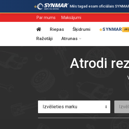
·
Mēs tagad esam oficiālais SYNMAR i
Par mums
Maksājumi
Riepas
Šķidrumi
SYNMAR
JA
Ražotāji
Atrunas
Atrodi re
Izvēlieties marku
Izvēl