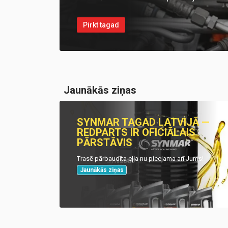
Pirkt tagad
Jaunākās ziņas
SYNMAR TAGAD LATVIJĀ —
REDPARTS IR OFICIĀLAIS
PĀRSTĀVIS
Trasē pārbaudīta eļļa nu pieejama arī Jums!
Jaunākās ziņas