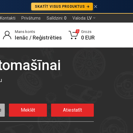
SKATĪT VISUS PRODUKTUS
Kontakti
Privātums
Salīdzini:
0
Valoda:
LV
Mans konts
Grozs
0
Ienāc / Reģistrēties
0 EUR
utomašīnai
u