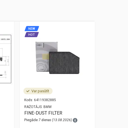
NEW
NEW
HOT
HOT
Var pasūtīt
Noliktavā
Kods:
64119382885
Kods:
34525A
RAŽOTĀJS:
BMW
RAŽOTĀJS:
O
FINE-DUST FILTER
bmw 3 g20 
sensor 34
Piegāde
7 dienas (13.08.2026)
Piegāde
1 die