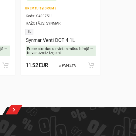
BREMŽU ŠĶIDRUMS
TRANSMISIJAS
Kods:
S4007511
Kods:
S30000
RAŽOTĀJS:
SYNMAR
RAŽOTĀJS:
SY
1L
1L
Synmar Venti DOT 4 1L
Synmar Alex
ojā —
Prece atrodas uz vietas mūsu birojā —
Prece atrodas
to var uzreiz izņemt.
to var uzreiz 
11.52 EUR
13.28 EUR
ar PVN 21%