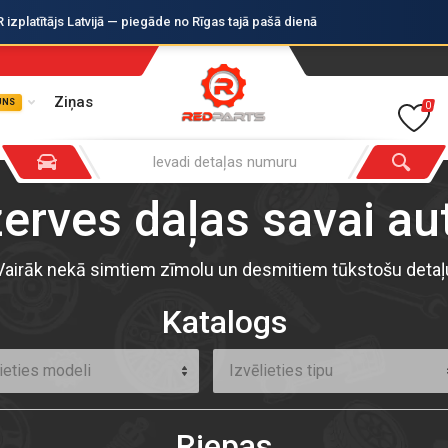
zplatītājs Latvijā — piegāde no Rīgas tajā pašā dienā
Ziņas
UNS
0
zerves daļas savai a
Vairāk nekā simtiem zīmolu un desmitiem tūkstošu detaļ
Katalogs
ieties modeli
Izvēlieties tipu
Riepas