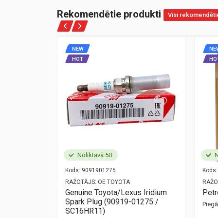
Rekomendētie produkti
Visi rekomendēti
NEW
NE
HOT
HO
Noliktavā 50
N
Kods:
9091901275
Kods:
NZ
RAŽOTĀJS:
OE TOYOTA
RAŽO
ort
Genuine Toyota/Lexus Iridium
Pet
Spark Plug (90919-01275 /
Pieg
mūsu birojā —
SC16HR11)