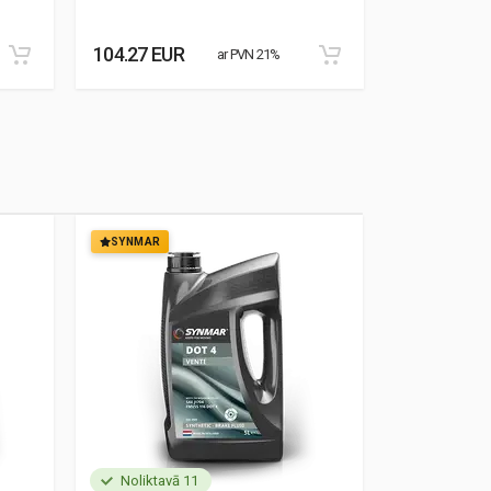
104.27 EUR
76.84 EUR
ar PVN 21%
SYNMAR
SYNMAR
Noliktavā 11
Noliktavā