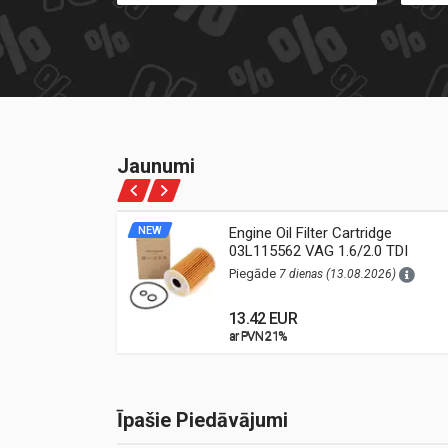
Jaunumi
ne Oil
NEW
Engine Oil Filter Cartridge
03L115562 VAG 1.6/2.0 TDI
26)
(Audi, VW, Škoda, Seat)
Piegāde
7 dienas (13.08.2026)
13.42 EUR
ar PVN 21%
ar PVN 21%
Īpašie Piedāvājumi