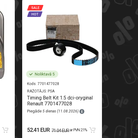
SALE
SALE
HOT
HOT
Noliktavā 5
Noliktav
Kods:
7701477028
Kods:
520710
RAŽOTĀJS:
PSA
RAŽOTĀJS:
AL
Timing Belt Kit 1.5 dci-oryginal
Rear light r
Renault 7701477028
Piegāde
8 di
Piegāde
5 dienas (11.08.2026)
111.13 EU
52.41 EUR
%
ar PVN 21%
71.04 EUR
123.48 EUR