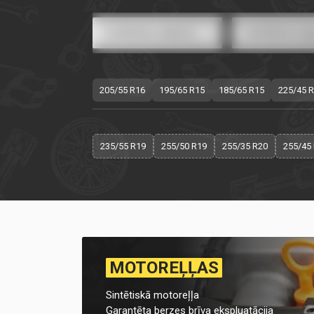
205/55 R16
195/65 R15
185/65 R15
225/45 
235/55 R19
255/50 R19
255/35 R20
255/45
MOTOREĻĻAS
Sintētiskā motoreļļa
Garantēta berzes brīva ekspluatācija