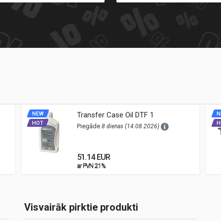
NEW
Transfer Case Oil DTF 1
N
HOT
H
Piegāde
8 dienas (14.08.2026)
51.14 EUR
ar PVN 21%
ar PVN 21%
Visvairāk pirktie produkti