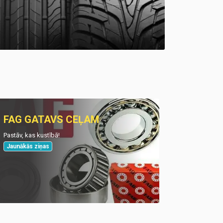
FAG GATAVS CEĻAM
Pastāv, kas kustībā!
Jaunākās ziņas