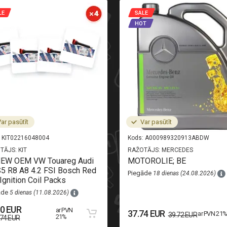
LE
SALE
HOT
ar pasūtīt
Var pasūtīt
KIT02216048004
Kods:
A000989320913ABDW
TĀJS:
KIT
RAŽOTĀJS:
MERCEDES
NEW OEM VW Touareg Audi
MOTOROLIE; BE
5 R8 A8 4.2 FSI Bosch Red
Piegāde
18 dienas (24.08.2026)
Ignition Coil Packs
āde
5 dienas (11.08.2026)
50 EUR
ar PVN
37.74 EUR
ar PVN 21
39.72 EUR
21%
.74 EUR