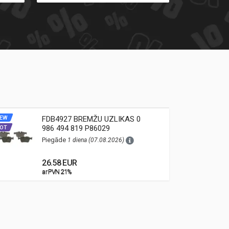
EW
FDB4927 BREMŽU UZLIKAS 0
NEW
986 494 819 P86029
OT
HOT
Piegāde
1 diena (07.08.2026)
26.58 EUR
ar PVN 21%
ar PVN 21%