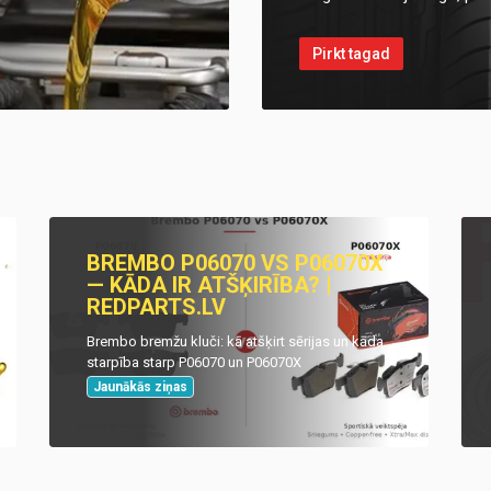
Pirkt tagad
BREMBO P06070 VS P06070X
— KĀDA IR ATŠĶIRĪBA? |
REDPARTS.LV
Brembo bremžu kluči: kā atšķirt sērijas un kāda
starpība starp P06070 un P06070X
Jaunākās ziņas