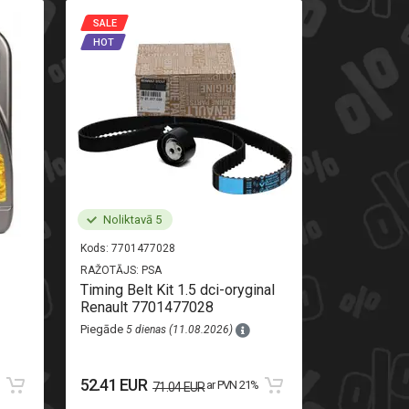
SALE
SALE
HOT
HOT
Noliktavā 5
Noliktav
Kods:
7701477028
Kods:
520710
RAŽOTĀJS:
PSA
RAŽOTĀJS:
AL
Timing Belt Kit 1.5 dci-oryginal
Rear light r
Renault 7701477028
Piegāde
8 di
Piegāde
5 dienas (11.08.2026)
111.13 EU
52.41 EUR
%
ar PVN 21%
71.04 EUR
123.48 EUR