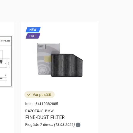
NEW
NEW
HOT
HOT
Var pasūtīt
Noliktavā
Kods:
64119382885
Kods:
34525A
RAŽOTĀJS:
BMW
RAŽOTĀJS:
O
FINE-DUST FILTER
bmw 3 g20 
sensor 34
Piegāde
7 dienas (13.08.2026)
Piegāde
1 die