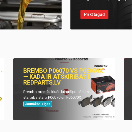
Pirkt tagad
BREMBO P06070 VS P06070X
— KĀDA IR ATŠĶIRĪBA? |
REDPARTS.LV
Brembo bremžu kluči: kā atšķirt sērijas un kāda
starpība starp P06070 un P06070X
Jaunākās ziņas