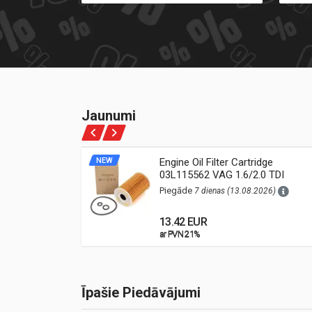
Jaunumi
ne Oil
NEW
Engine Oil Filter Cartridge
03L115562 VAG 1.6/2.0 TDI
26)
(Audi, VW, Škoda, Seat)
Piegāde
7 dienas (13.08.2026)
13.42 EUR
ar PVN 21%
ar PVN 21%
Īpašie Piedāvājumi