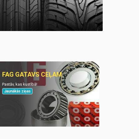
FAG GATAVS CEĻAM
Pastāv, kas kustībā!
Jaunākās ziņas