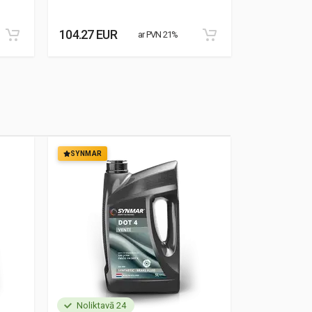
104.27 EUR
76.71 EUR
ar PVN 21%
SYNMAR
SYNMAR
Noliktavā 24
Noliktavā