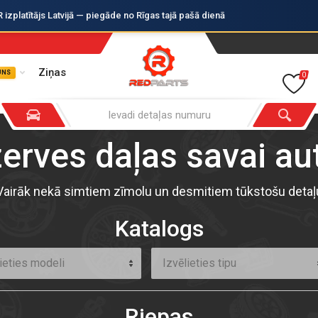
zplatītājs Latvijā — piegāde no Rīgas tajā pašā dienā
Ziņas
UNS
0
zerves daļas savai a
Vairāk nekā simtiem zīmolu un desmitiem tūkstošu detaļ
Katalogs
ieties modeli
Izvēlieties tipu
Riepas