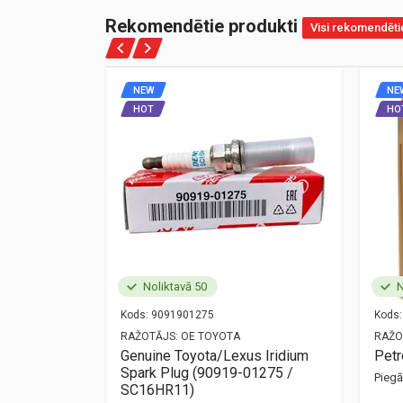
Rekomendētie produkti
Visi rekomendēti
NEW
NE
HOT
HO
Noliktavā 50
N
Kods:
9091901275
Kods:
NZ
RAŽOTĀJS:
OE TOYOTA
RAŽO
ort
Genuine Toyota/Lexus Iridium
Pet
Spark Plug (90919-01275 /
Pieg
mūsu birojā —
SC16HR11)