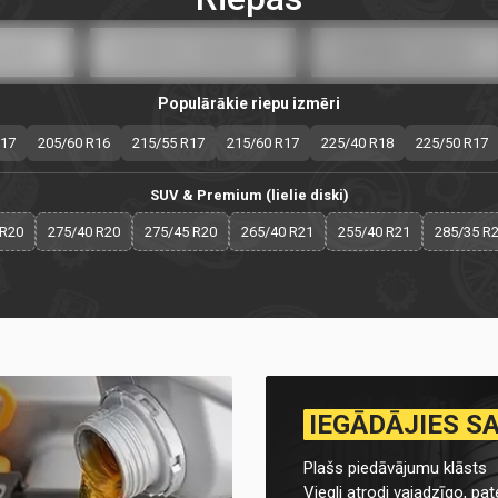
Populārākie riepu izmēri
R17
205/60 R16
215/55 R17
215/60 R17
225/40 R18
225/50 R17
SUV & Premium (lielie diski)
 R20
275/40 R20
275/45 R20
265/40 R21
255/40 R21
285/35 R
IEGĀDĀJIES S
Plašs piedāvājumu klāsts
Viegli atrodi vajadzīgo, pate