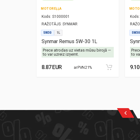
MOTOREĻĻA
MOTO
Kods:
S1000001
Kods:
RAŽOTĀJS:
SYNMAR
RAŽO
5W30
1L
5W30
-40 1L
Synmar Remus 5W-30 1L
Synm
mūsu birojā —
Prece atrodas uz vietas mūsu birojā —
Prec
to var uzreiz izņemt.
to va
8.87 EUR
9.10
21%
ar PVN 21%