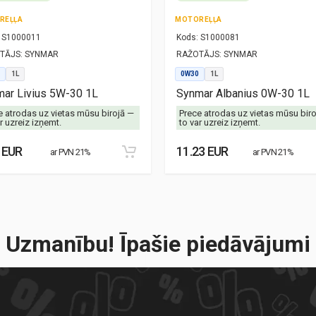
REĻĻA
MOTOREĻĻA
S1000011
Kods:
S1000081
TĀJS:
SYNMAR
RAŽOTĀJS:
SYNMAR
1L
0W30
1L
ar Livius 5W-30 1L
Synmar Albanius 0W-30 1L
e atrodas uz vietas mūsu birojā —
Prece atrodas uz vietas mūsu bir
r uzreiz izņemt.
to var uzreiz izņemt.
 EUR
11.23 EUR
ar PVN 21%
ar PVN 21%
Uzmanību! Īpašie piedāvājumi