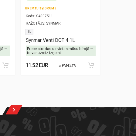
BREMŽU ŠĶIDRUMS
TRANSMISIJAS
Kods:
S4007511
Kods:
S30000
RAŽOTĀJS:
SYNMAR
RAŽOTĀJS:
SY
1L
1L
Synmar Venti DOT 4 1L
Synmar Alex
ojā —
Prece atrodas uz vietas mūsu birojā —
Prece atrodas
to var uzreiz izņemt.
to var uzreiz 
11.52 EUR
13.28 EUR
ar PVN 21%