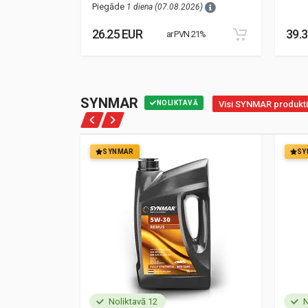
Piegāde
1 diena (07.08.2026)
26.25 EUR
39.
21%
ar PVN 21%
SYNMAR
NOLIKTAVĀ
Visi SYNMAR produkti
SYNMAR
SY
Noliktavā 12
N