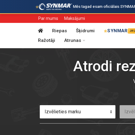
·
Mēs tagad esam oficiālais SYNMAR i
Par mums
Maksājumi
Riepas
Šķidrumi
SYNMAR
JA
Ražotāji
Atrunas
Atrodi re
Izvēlieties marku
Izvēl