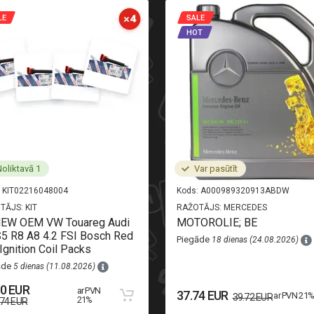
LE
SALE
HOT
oliktavā 1
Var pasūtīt
KIT02216048004
Kods:
A000989320913ABDW
TĀJS:
KIT
RAŽOTĀJS:
MERCEDES
NEW OEM VW Touareg Audi
MOTOROLIE; BE
5 R8 A8 4.2 FSI Bosch Red
Piegāde
18 dienas (24.08.2026)
Ignition Coil Packs
āde
5 dienas (11.08.2026)
50 EUR
ar PVN
37.74 EUR
ar PVN 21
39.72 EUR
21%
.74 EUR