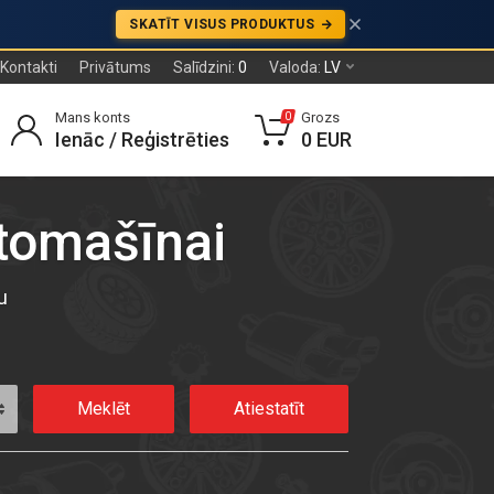
SKATĪT VISUS PRODUKTUS
Kontakti
Privātums
Salīdzini:
0
Valoda:
LV
Mans konts
Grozs
0
Ienāc / Reģistrēties
0 EUR
utomašīnai
u