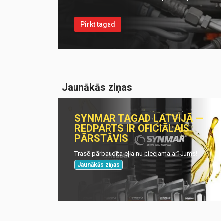
Pirkt tagad
Jaunākās ziņas
SYNMAR TAGAD LATVIJĀ —
REDPARTS IR OFICIĀLAIS
PĀRSTĀVIS
Trasē pārbaudīta eļļa nu pieejama arī Jums!
Jaunākās ziņas