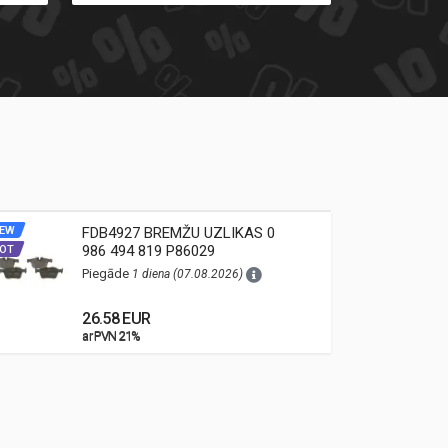
EW
FDB4927 BREMŽU UZLIKAS 0
NEW
986 494 819 P86029
OT
HOT
Piegāde
1 diena (07.08.2026)
26.58 EUR
ar PVN 21%
ar PVN 21%