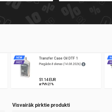
NEW
Transfer Case Oil DTF 1
N
HOT
H
Piegāde
8 dienas (14.08.2026)
51.14 EUR
ar PVN 21%
ar PVN 21%
Visvairāk pirktie produkti