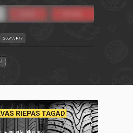
205/55 R17
22
AVAS RIEPAS TAGAD
icoties ērtai filtrēšanai