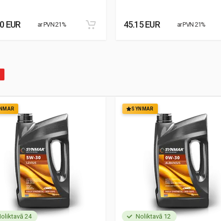
30 EUR
45.15 EUR
ar PVN 21%
ar PVN 21%
NMAR
SYNMAR
oliktavā 24
Noliktavā 12