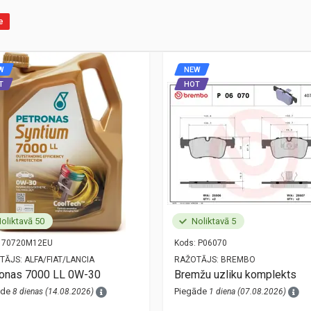
e
W
NEW
T
HOT
oliktavā 50
Noliktavā 5
70720M12EU
Kods:
P06070
TĀJS:
ALFA/FIAT/LANCIA
RAŽOTĀJS:
BREMBO
ronas 7000 LL 0W-30
Bremžu uzliku komplekts
āde
Piegāde
8 dienas (14.08.2026)
1 diena (07.08.2026)