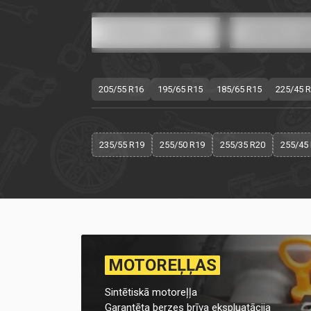
205/55 R16
195/65 R15
185/65 R15
225/45 
235/55 R19
255/50 R19
255/35 R20
255/45
MOTOREĻĻAS
Sintētiskā motoreļļa
Garantēta berzes brīva ekspluatācija