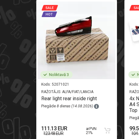
SALE
SA
HOT
Noliktavā 3
N
Kods:
52071021
Kods:
RAŽOTĀJS:
ALFA/FIAT/LANCIA
RAŽO
i-oryginal
Rear light rear inside right
4x 
A4 S
Piegāde
8 dienas (14.08.2026)
Top 
26)
Pieg
111.13 EUR
99.
ar PVN
 PVN 21%
21%
123.48 EUR
104