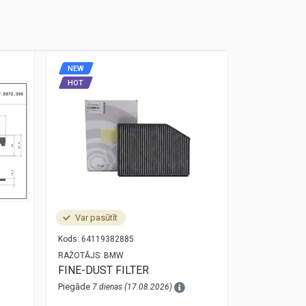
NEW
NEW
HOT
HOT
Var pasūtīt
Noliktavā
Kods:
64119382885
Kods:
34525A
RAŽOTĀJS:
BMW
RAŽOTĀJS:
O
FINE-DUST FILTER
bmw 3 g20 
sensor 34
Piegāde
7 dienas (17.08.2026)
Piegāde
1 die