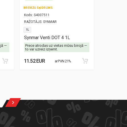
BREMŽU ŠĶIDRUMS
TRANSMISIJAS
Kods:
S4007511
Kods:
S30000
RAŽOTĀJS:
SYNMAR
RAŽOTĀJS:
SY
1L
1L
Synmar Venti DOT 4 1L
Synmar Alex
ojā —
Prece atrodas uz vietas mūsu birojā —
Prece atrodas
to var uzreiz izņemt.
to var uzreiz 
11.52 EUR
13.28 EUR
ar PVN 21%