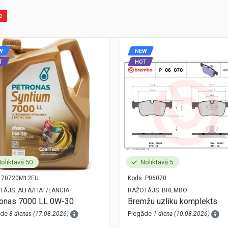
e
W
NEW
T
HOT
oliktavā 50
Noliktavā 5
70720M12EU
Kods:
P06070
TĀJS:
ALFA/FIAT/LANCIA
RAŽOTĀJS:
BREMBO
ronas 7000 LL 0W-30
Bremžu uzliku komplekts
āde
Piegāde
8 dienas (17.08.2026)
1 diena (10.08.2026)