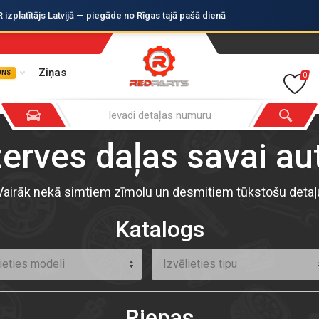
zplatītājs Latvijā — piegāde no Rīgas tajā pašā dienā
Ziņas
UNS
0
zerves daļas savai a
Vairāk nekā simtiem zīmolu un desmitiem tūkstošu detaļ
Katalogs
ieties modeli
Izvēlieties tipu
Riepas