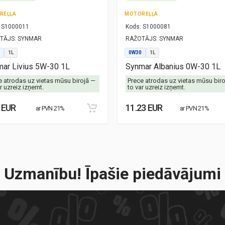
REĻĻA
MOTOREĻĻA
S1000011
Kods:
S1000081
TĀJS:
SYNMAR
RAŽOTĀJS:
SYNMAR
1L
0W30
1L
ar Livius 5W-30 1L
Synmar Albanius 0W-30 1L
e atrodas uz vietas mūsu birojā —
Prece atrodas uz vietas mūsu bir
r uzreiz izņemt.
to var uzreiz izņemt.
 EUR
11.23 EUR
ar PVN 21%
ar PVN 21%
Uzmanību! Īpašie piedāvājumi