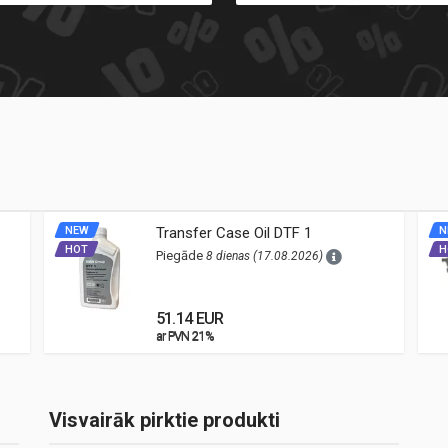
NEW
Transfer Case Oil DTF 1
N
HOT
H
Piegāde
8 dienas (17.08.2026)
51.14 EUR
ar PVN 21%
ar PVN 21%
Visvairāk pirktie produkti