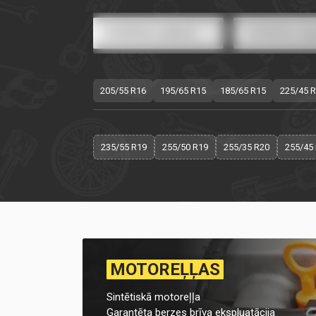
205/55 R16
195/65 R15
185/65 R15
225/45 
235/55 R19
255/50 R19
255/35 R20
255/45
MOTOREĻĻAS
Sintētiskā motoreļļa
Garantēta berzes brīva ekspluatācija