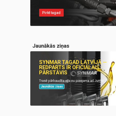
Pirkt tagad
Jaunākās ziņas
SYNMAR TAGAD LATVIJĀ —
REDPARTS IR OFICIĀLAIS
PĀRSTĀVIS
Trasē pārbaudīta eļļa nu pieejama arī Jums!
Jaunākās ziņas