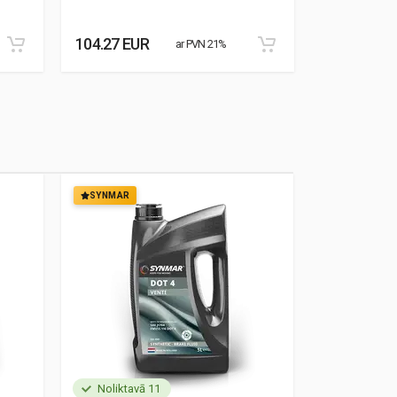
104.27 EUR
76.90 EUR
ar PVN 21%
SYNMAR
SYNMAR
Noliktavā 11
Noliktavā