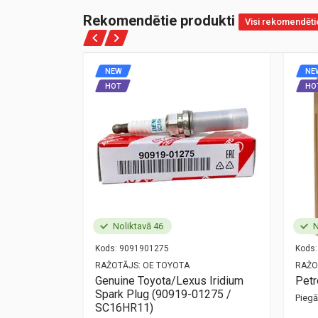
Rekomendētie produkti
Visi rekomendēti
NEW
NE
HOT
HO
Noliktavā 46
N
Kods:
9091901275
Kods:
NZ
RAŽOTĀJS:
OE TOYOTA
RAŽO
ort
Genuine Toyota/Lexus Iridium
Pet
Spark Plug (90919-01275 /
Pieg
mūsu birojā —
SC16HR11)