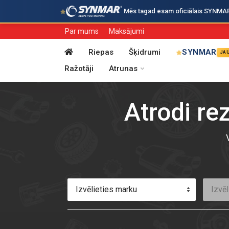
·
Mēs tagad esam oficiālais SYNMAR i
Par mums
Maksājumi
Riepas
Šķidrumi
SYNMAR
JA
Ražotāji
Atrunas
Atrodi re
Izvēlieties marku
Izvēl