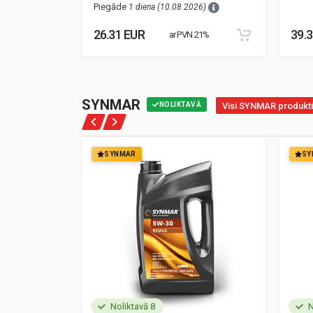
Piegāde
1 diena (10.08.2026)
26.31 EUR
39.
21%
ar PVN 21%
SYNMAR
NOLIKTAVĀ
Visi SYNMAR produkti
SYNMAR
SY
Noliktavā 8
N