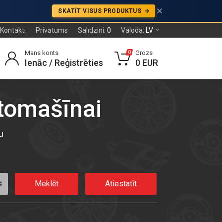
SKATĪT VISUS PRODUKTUS
Kontakti
Privātums
Salīdzini:
0
Valoda:
LV
Mans konts
Grozs
0
Ienāc / Reģistrēties
0 EUR
utomašīnai
u