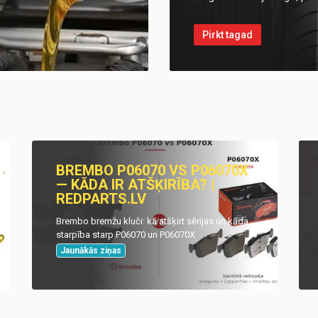
Pirkt tagad
BREMBO P06070 VS P06070X
— KĀDA IR ATŠĶIRĪBA? |
REDPARTS.LV
Brembo bremžu kluči: kā atšķirt sērijas un kāda
starpība starp P06070 un P06070X
Jaunākās ziņas