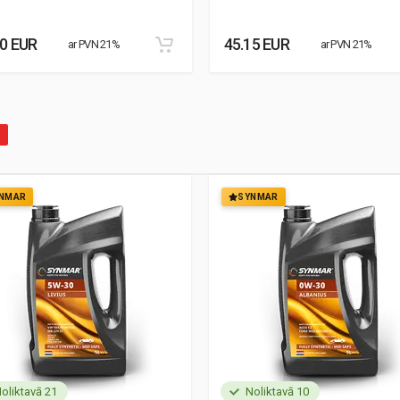
30 EUR
45.15 EUR
ar PVN 21%
ar PVN 21%
NMAR
SYNMAR
oliktavā 21
Noliktavā 10