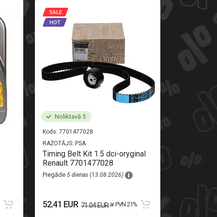
SALE
SALE
HOT
HOT
Noliktavā 5
Noliktav
Kods:
7701477028
Kods:
520710
RAŽOTĀJS:
PSA
RAŽOTĀJS:
AL
Timing Belt Kit 1.5 dci-oryginal
Rear light r
Renault 7701477028
Piegāde
8 di
Piegāde
5 dienas (13.08.2026)
111.13 EU
52.41 EUR
%
ar PVN 21%
71.04 EUR
123.48 EUR