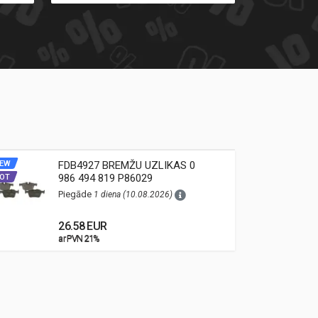
EW
FDB4927 BREMŽU UZLIKAS 0
NEW
986 494 819 P86029
OT
HOT
Piegāde
1 diena (10.08.2026)
26.58 EUR
ar PVN 21%
ar PVN 21%