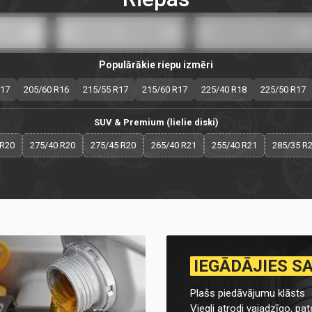
Populārākie riepu izmēri
R17
205/60 R16
215/55 R17
215/60 R17
225/40 R18
225/50 R17
SUV & Premium (lielie diski)
 R20
275/40 R20
275/45 R20
265/40 R21
255/40 R21
285/35 R
IEGĀDĀJIES S
Plašs piedāvājumu klāsts
Viegli atrodi vajadzīgo, pate