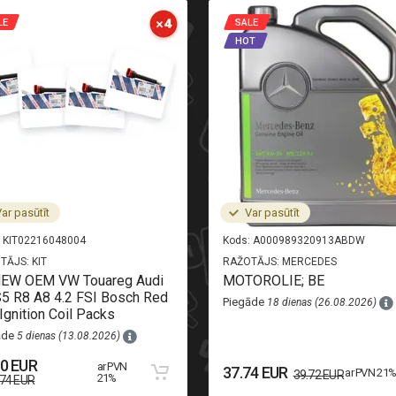
LE
SALE
HOT
ar pasūtīt
Var pasūtīt
KIT02216048004
Kods:
A000989320913ABDW
TĀJS:
KIT
RAŽOTĀJS:
MERCEDES
NEW OEM VW Touareg Audi
MOTOROLIE; BE
5 R8 A8 4.2 FSI Bosch Red
Piegāde
18 dienas (26.08.2026)
Ignition Coil Packs
āde
5 dienas (13.08.2026)
50 EUR
ar PVN
37.74 EUR
ar PVN 21
39.72 EUR
21%
.74 EUR