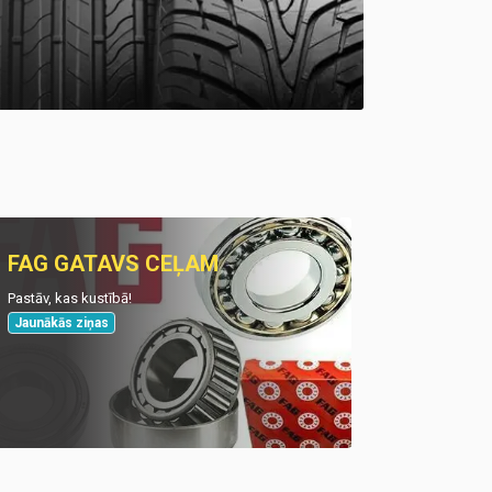
FAG GATAVS CEĻAM
Pastāv, kas kustībā!
Jaunākās ziņas