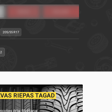
205/55 R17
22
AVAS RIEPAS TAGAD
icoties ērtai filtrēšanai