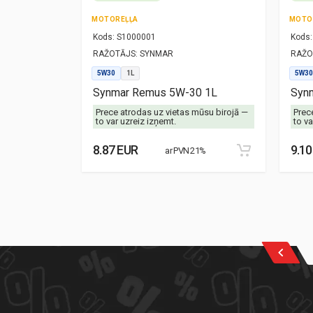
MOTOREĻĻA
MOTO
Kods:
S1000001
Kods:
RAŽOTĀJS:
SYNMAR
RAŽO
5W30
1L
5W30
-40 1L
Synmar Remus 5W-30 1L
Synm
mūsu birojā —
Prece atrodas uz vietas mūsu birojā —
Prec
to var uzreiz izņemt.
to va
8.87 EUR
9.10
21%
ar PVN 21%