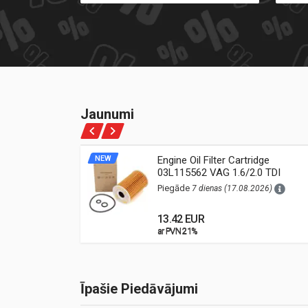
Jaunumi
ne Oil
NEW
Engine Oil Filter Cartridge
03L115562 VAG 1.6/2.0 TDI
26)
(Audi, VW, Škoda, Seat)
Piegāde
7 dienas (17.08.2026)
13.42 EUR
ar PVN 21%
ar PVN 21%
Īpašie Piedāvājumi