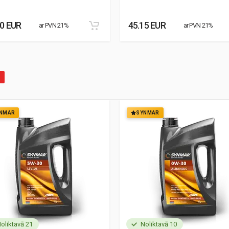
30 EUR
45.15 EUR
ar PVN 21%
ar PVN 21%
NMAR
SYNMAR
oliktavā 21
Noliktavā 10