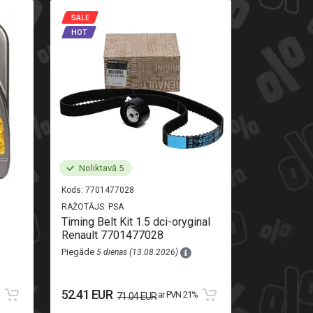
SALE
SALE
HOT
HOT
Noliktavā 5
Noliktav
Kods:
7701477028
Kods:
520710
RAŽOTĀJS:
PSA
RAŽOTĀJS:
AL
Timing Belt Kit 1.5 dci-oryginal
Rear light r
Renault 7701477028
Piegāde
8 di
Piegāde
5 dienas (13.08.2026)
111.13 EU
52.41 EUR
%
ar PVN 21%
71.04 EUR
123.48 EUR