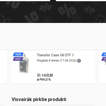
NEW
Transfer Case Oil DTF 1
N
HOT
H
Piegāde
8 dienas (17.08.2026)
51.14 EUR
ar PVN 21%
ar PVN 21%
Visvairāk pirktie produkti