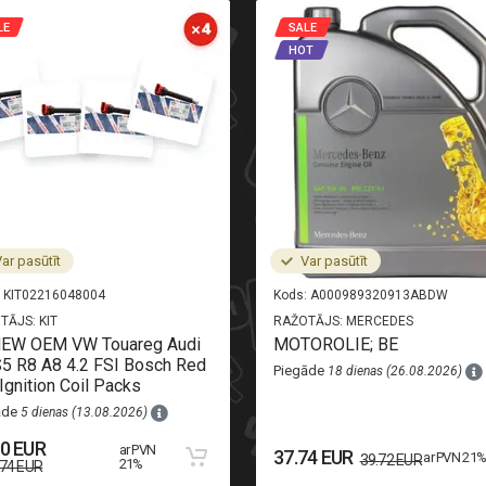
LE
SALE
HOT
ar pasūtīt
Var pasūtīt
KIT02216048004
Kods:
A000989320913ABDW
TĀJS:
KIT
RAŽOTĀJS:
MERCEDES
NEW OEM VW Touareg Audi
MOTOROLIE; BE
5 R8 A8 4.2 FSI Bosch Red
Piegāde
18 dienas (26.08.2026)
Ignition Coil Packs
āde
5 dienas (13.08.2026)
50 EUR
ar PVN
37.74 EUR
ar PVN 21
39.72 EUR
21%
.74 EUR