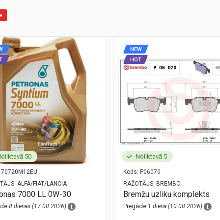
e
W
NEW
T
HOT
oliktavā 50
Noliktavā 5
70720M12EU
Kods:
P06070
TĀJS:
ALFA/FIAT/LANCIA
RAŽOTĀJS:
BREMBO
ronas 7000 LL 0W-30
Bremžu uzliku komplekts
āde
Piegāde
8 dienas (17.08.2026)
1 diena (10.08.2026)