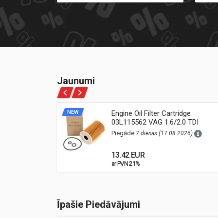
Jaunumi
ne Oil
NEW
Engine Oil Filter Cartridge
03L115562 VAG 1.6/2.0 TDI
26)
(Audi, VW, Škoda, Seat)
Piegāde
7 dienas (17.08.2026)
13.42 EUR
ar PVN 21%
ar PVN 21%
Īpašie Piedāvājumi