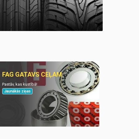
FAG GATAVS CEĻAM
Pastāv, kas kustībā!
Jaunākās ziņas