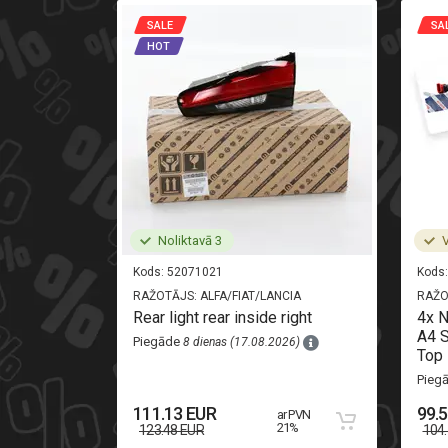
SALE
SA
HOT
Noliktavā 3
V
Kods:
52071021
Kods:
RAŽOTĀJS:
ALFA/FIAT/LANCIA
RAŽO
i-oryginal
Rear light rear inside right
4x 
A4 S
Piegāde
8 dienas (17.08.2026)
Top 
26)
Pieg
111.13 EUR
99.
ar PVN
 PVN 21%
21%
123.48 EUR
104