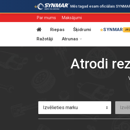
·
Mēs tagad esam oficiālais SYNMAR i
Par mums
Maksājumi
Riepas
Šķidrumi
SYNMAR
JA
Ražotāji
Atrunas
Atrodi re
Izvēlieties marku
Izvēl