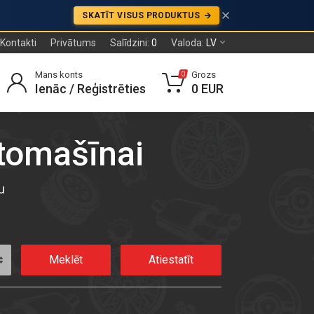
SKATĪT VISUS PRODUKTUS
Kontakti
Privātums
Salīdzini:
0
Valoda:
LV
Mans konts
Grozs
0
Ienāc / Reģistrēties
0 EUR
utomašīnai
u