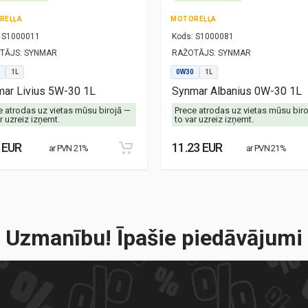
REĻĻA
MOTOREĻĻA
S1000011
Kods:
S1000081
TĀJS:
SYNMAR
RAŽOTĀJS:
SYNMAR
1L
0W30
1L
ar Livius 5W-30 1L
Synmar Albanius 0W-30 1L
e atrodas uz vietas mūsu birojā —
Prece atrodas uz vietas mūsu bir
r uzreiz izņemt.
to var uzreiz izņemt.
 EUR
11.23 EUR
ar PVN 21%
ar PVN 21%
Uzmanību! Īpašie piedāvājumi