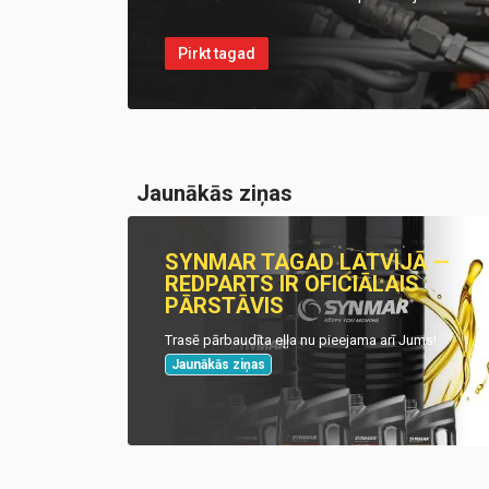
Pirkt tagad
Jaunākās ziņas
SYNMAR TAGAD LATVIJĀ —
REDPARTS IR OFICIĀLAIS
PĀRSTĀVIS
Trasē pārbaudīta eļļa nu pieejama arī Jums!
Jaunākās ziņas