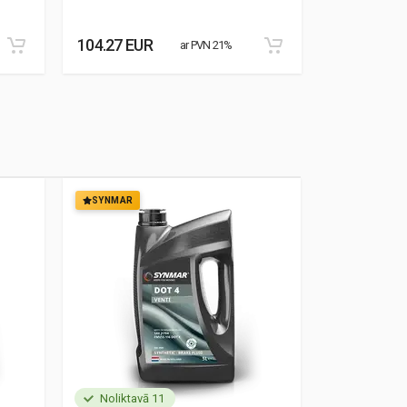
104.27 EUR
76.95 EUR
ar PVN 21%
SYNMAR
SYNMAR
Noliktavā 11
Noliktavā