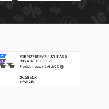
EW
FDB4927 BREMŽU UZLIKAS 0
NEW
986 494 819 P86029
OT
HOT
Piegāde
1 diena (10.08.2026)
26.58 EUR
ar PVN 21%
ar PVN 21%