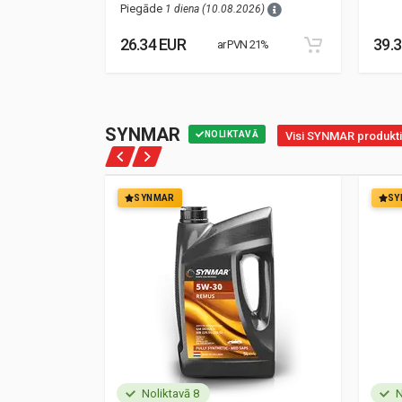
Piegāde
1 diena (10.08.2026)
26.34 EUR
39.
21%
ar PVN 21%
SYNMAR
NOLIKTAVĀ
Visi SYNMAR produkti
SYNMAR
SY
Noliktavā 8
N