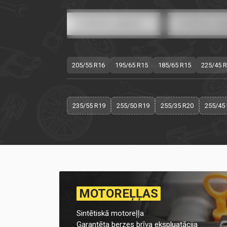
205/55 R16
195/65 R15
185/65 R15
225/45 
235/55 R19
255/50 R19
255/35 R20
255/45
MOTOREĻĻAS
Sintētiskā motoreļļa
Garantēta berzes brīva ekspluatācija