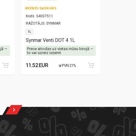
BREMŽU ŠĶIDRUMS
TRANSMISIJAS
Kods:
S4007511
Kods:
S30000
RAŽOTĀJS:
SYNMAR
RAŽOTĀJS:
SY
1L
1L
Synmar Venti DOT 4 1L
Synmar Alex
ojā —
Prece atrodas uz vietas mūsu birojā —
Prece atrodas
to var uzreiz izņemt.
to var uzreiz 
11.52 EUR
13.28 EUR
ar PVN 21%