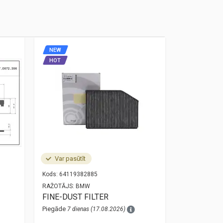
NEW
NEW
HOT
HOT
Var pasūtīt
Noliktavā
Kods:
64119382885
Kods:
34525A
RAŽOTĀJS:
BMW
RAŽOTĀJS:
O
FINE-DUST FILTER
bmw 3 g20 
sensor 34
Piegāde
7 dienas (17.08.2026)
Piegāde
1 die