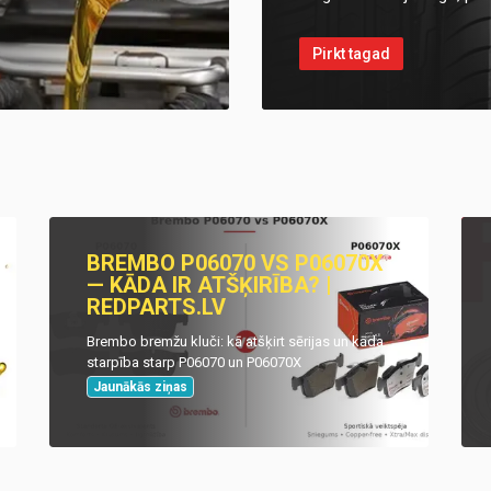
Pirkt tagad
BREMBO P06070 VS P06070X
— KĀDA IR ATŠĶIRĪBA? |
REDPARTS.LV
Brembo bremžu kluči: kā atšķirt sērijas un kāda
starpība starp P06070 un P06070X
Jaunākās ziņas