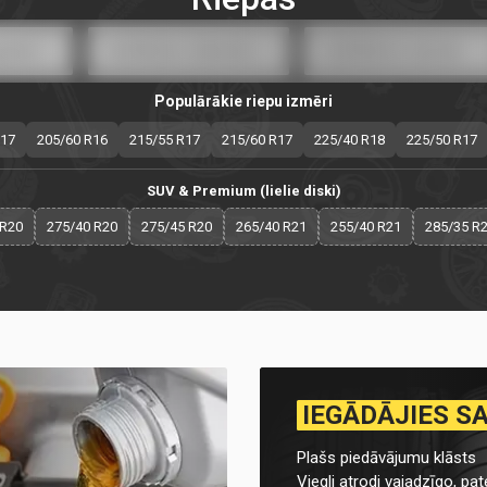
Populārākie riepu izmēri
R17
205/60 R16
215/55 R17
215/60 R17
225/40 R18
225/50 R17
SUV & Premium (lielie diski)
 R20
275/40 R20
275/45 R20
265/40 R21
255/40 R21
285/35 R
IEGĀDĀJIES S
Plašs piedāvājumu klāsts
Viegli atrodi vajadzīgo, pate