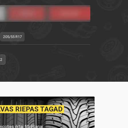
205/55 R17
22
AVAS RIEPAS TAGAD
icoties ērtai filtrēšanai