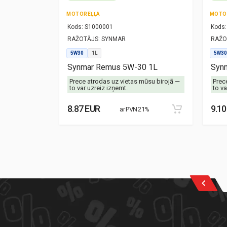
MOTOREĻĻA
MOTO
Kods:
S1000001
Kods:
RAŽOTĀJS:
SYNMAR
RAŽO
5W30
1L
5W30
-40 1L
Synmar Remus 5W-30 1L
Synm
mūsu birojā —
Prece atrodas uz vietas mūsu birojā —
Prec
to var uzreiz izņemt.
to va
8.87 EUR
9.10
21%
ar PVN 21%