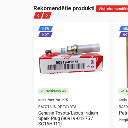
Rekomendētie produkti
Visi rekomendēti
NEW
NE
HOT
HO
Noliktavā 46
N
Kods:
9091901275
Kods:
NZ
RAŽOTĀJS:
OE TOYOTA
RAŽO
ort
Genuine Toyota/Lexus Iridium
Pet
Spark Plug (90919-01275 /
Pieg
mūsu birojā —
SC16HR11)