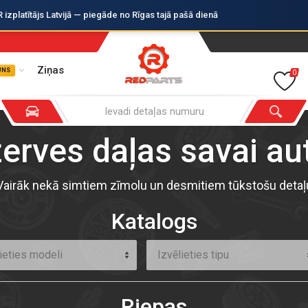
zplatītājs Latvijā — piegāde no Rīgas tajā pašā dienā
Ziņas
UNS
0
zerves daļas savai a
Vairāk nekā simtiem zīmolu un desmitiem tūkstošu detaļ
Katalogs
ieties modeli
Izvēlieties tipu
Riepas