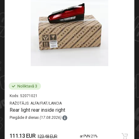
Noliktavā 3
Kods:
52071021
RAŽOTĀJS:
ALFA/FIAT/LANCIA
Rear light rear inside right
Piegāde
8 dienas (17.08.2026)
111.13 EUR
ar PVN 21%
123.48 EUR