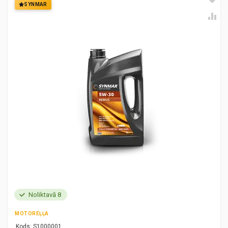
SYNMAR
Noliktavā 8
MOTOREĻĻA
Kods:
S1000001