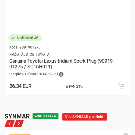
Noliktavā 46
Kods:
9091901275
RAŽOTĀJS:
OE TOYOTA
Genuine Toyota/Lexus Iridium Spark Plug (90919-
01275 / SC16HR11)
Piegāde
1 diena (10.08.2026)
26.34 EUR
ar PVN 21%
SYNMAR
NOLIKTAVĀ
Visi SYNMAR produkti