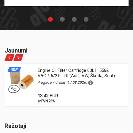
Jaunumi
NEW
Engine Oil Filter Cartridge 03L115562
VAG 1.6/2.0 TDI (Audi, VW, Škoda, Seat)
Piegāde
7 dienas (17.08.2026)
13.42 EUR
ar PVN 21%
ar PVN 21%
Ražotāji