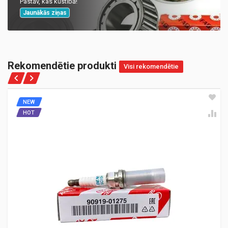
Pastāv, kas kustībā!
Jaunākās ziņas
Rekomendētie produkti
Visi rekomendētie
NEW
HOT