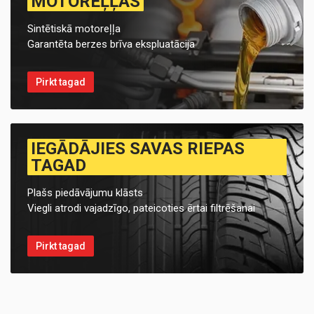
MOTOREĻĻAS
Sintētiskā motoreļļa
Garantēta berzes brīva ekspluatācija
Pirkt tagad
IEGĀDĀJIES SAVAS RIEPAS
TAGAD
Plašs piedāvājumu klāsts
Viegli atrodi vajadzīgo, pateicoties ērtai filtrēšanai
Pirkt tagad