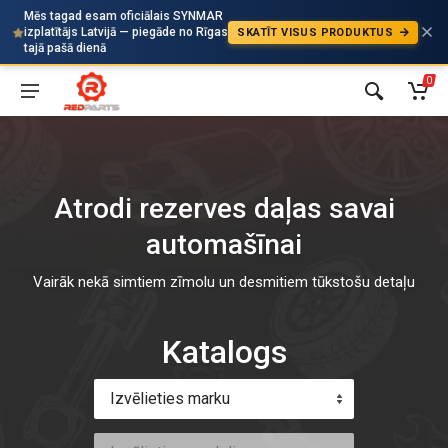
Mēs tagad esam oficiālais SYNMAR
izplatītājs Latvijā — piegāde no Rīgas
SKATĪT VISUS PRODUKTUS
Auto
tajā pašā dienā
0
Atrodi rezerves daļas savai
automašīnai
Vairāk nekā simtiem zīmolu un desmitiem tūkstošu detaļu
Katalogs
Izvēlieties marku