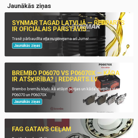
Jaunākās ziņas
SYNMAR TAGAD LATVIJĀ — REDPARTS
IR OFICIĀLAIS PĀRSTĀVIS
Trasē pārbaudīta eļļa nu pieejama arī Jums!
Jaunākās ziņas
BREMBO P06070 VS P06070X — KĀDA
IR ATŠĶIRĪBA? | REDPARTS.LV
Brembo bremžu kluči: kā atšķirt sērijas un kāda starpība starp
P06070 un P06070X
Jaunākās ziņas
FAG GATAVS CEĻAM