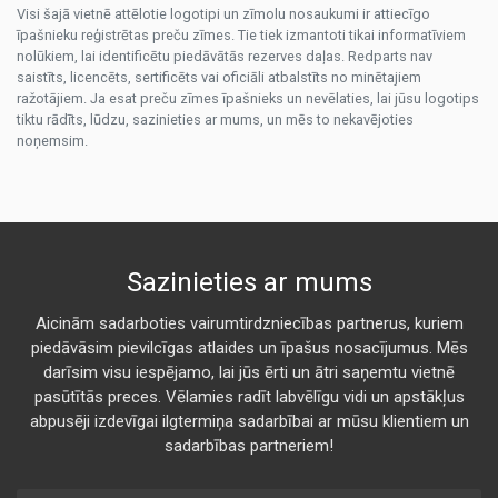
Visi šajā vietnē attēlotie logotipi un zīmolu nosaukumi ir attiecīgo
īpašnieku reģistrētas preču zīmes. Tie tiek izmantoti tikai informatīviem
nolūkiem, lai identificētu piedāvātās rezerves daļas. Redparts nav
saistīts, licencēts, sertificēts vai oficiāli atbalstīts no minētajiem
ražotājiem. Ja esat preču zīmes īpašnieks un nevēlaties, lai jūsu logotips
tiktu rādīts, lūdzu, sazinieties ar mums, un mēs to nekavējoties
noņemsim.
Sazinieties ar mums
Aicinām sadarboties vairumtirdzniecības partnerus, kuriem
piedāvāsim pievilcīgas atlaides un īpašus nosacījumus. Mēs
darīsim visu iespējamo, lai jūs ērti un ātri saņemtu vietnē
pasūtītās preces. Vēlamies radīt labvēlīgu vidi un apstākļus
abpusēji izdevīgai ilgtermiņa sadarbībai ar mūsu klientiem un
sadarbības partneriem!