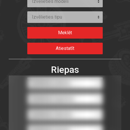
Izvēlieties modeli
Izvēlieties tipu
Riepas