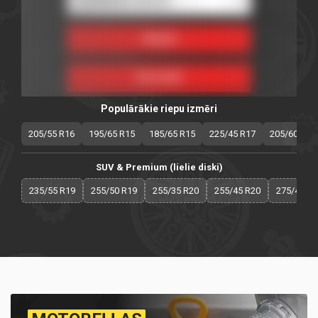
Populārākie riepu izmēri
205/55 R16
195/65 R15
185/65 R15
225/45 R17
205/60 R16
SUV & Premium (lielie diski)
235/55 R19
255/50 R19
255/35 R20
255/45 R20
275/40 R2