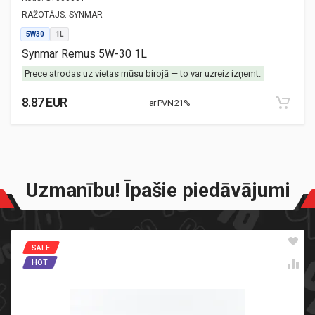
RAŽOTĀJS:
SYNMAR
5W30
1L
Synmar Remus 5W-30 1L
Prece atrodas uz vietas mūsu birojā — to var uzreiz izņemt.
8.87 EUR
ar PVN 21%
Uzmanību! Īpašie piedāvājumi
SALE
HOT