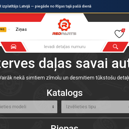
zplatītājs Latvijā — piegāde no Rīgas tajā pašā dienā
Ziņas
UNS
0
zerves daļas savai a
Vairāk nekā simtiem zīmolu un desmitiem tūkstošu detaļ
Katalogs
ieties modeli
Izvēlieties tipu
Riepas