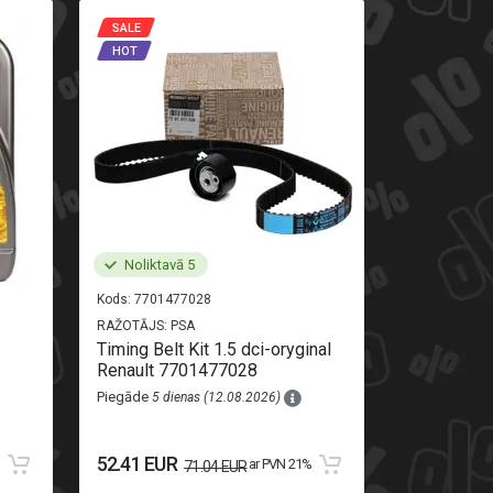
SALE
SALE
HOT
HOT
Noliktavā 5
Noliktav
Kods:
7701477028
Kods:
520710
RAŽOTĀJS:
PSA
RAŽOTĀJS:
AL
Timing Belt Kit 1.5 dci-oryginal
Rear light r
Renault 7701477028
Piegāde
8 di
Piegāde
5 dienas (12.08.2026)
111.13 EU
52.41 EUR
%
ar PVN 21%
71.04 EUR
123.48 EUR