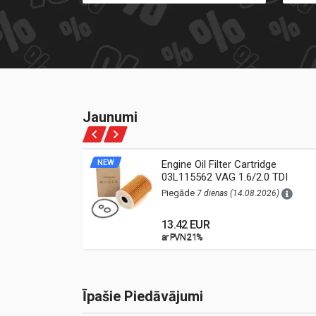
Jaunumi
ne Oil
NEW
Engine Oil Filter Cartridge
03L115562 VAG 1.6/2.0 TDI
26)
(Audi, VW, Škoda, Seat)
Piegāde
7 dienas (14.08.2026)
13.42 EUR
ar PVN 21%
ar PVN 21%
Īpašie Piedāvājumi