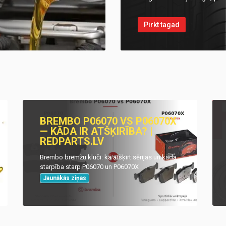
Pirkt tagad
BREMBO P06070 VS P06070X
— KĀDA IR ATŠĶIRĪBA? |
REDPARTS.LV
Brembo bremžu kluči: kā atšķirt sērijas un kāda
starpība starp P06070 un P06070X
Jaunākās ziņas