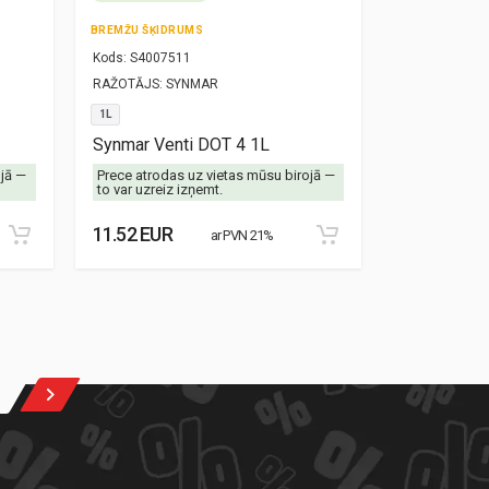
BREMŽU ŠĶIDRUMS
TRANSMISIJAS
Kods:
S4007511
Kods:
S30000
RAŽOTĀJS:
SYNMAR
RAŽOTĀJS:
SY
1L
1L
Synmar Venti DOT 4 1L
Synmar Alex
ojā —
Prece atrodas uz vietas mūsu birojā —
Prece atrodas
to var uzreiz izņemt.
to var uzreiz 
11.52 EUR
13.28 EUR
ar PVN 21%