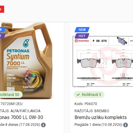
e
W
NEW
T
HOT
oliktavā 50
Noliktavā 5
70720M12EU
Kods:
P06070
TĀJS:
ALFA/FIAT/LANCIA
RAŽOTĀJS:
BREMBO
ronas 7000 LL 0W-30
Bremžu uzliku komplekts
āde
Piegāde
8 dienas (17.08.2026)
1 diena (10.08.2026)