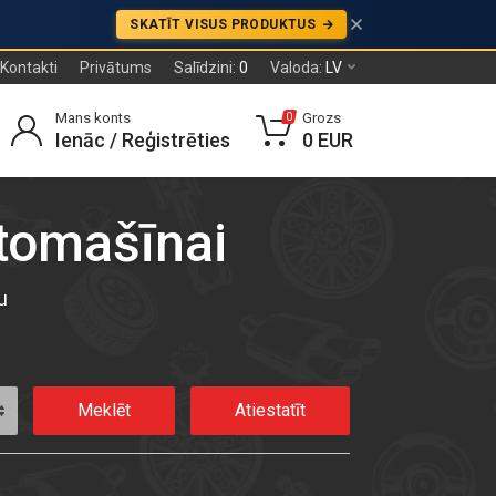
SKATĪT VISUS PRODUKTUS
Kontakti
Privātums
Salīdzini:
0
Valoda:
LV
Mans konts
Grozs
0
Ienāc / Reģistrēties
0 EUR
utomašīnai
u