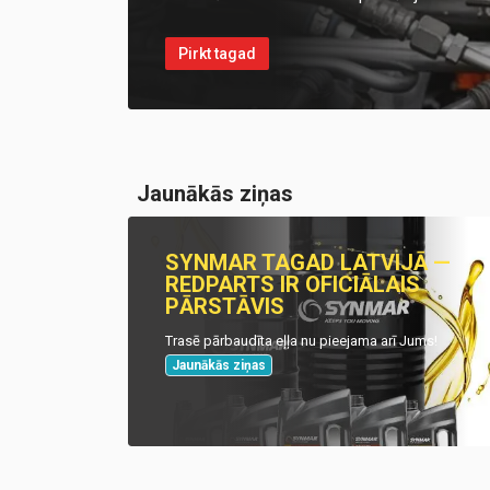
Pirkt tagad
Jaunākās ziņas
SYNMAR TAGAD LATVIJĀ —
REDPARTS IR OFICIĀLAIS
PĀRSTĀVIS
Trasē pārbaudīta eļļa nu pieejama arī Jums!
Jaunākās ziņas