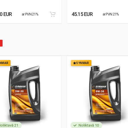
30 EUR
45.15 EUR
ar PVN 21%
ar PVN 21%
NMAR
SYNMAR
oliktavā 21
Noliktavā 10