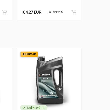
104.27 EUR
76.84 EUR
ar PVN 21%
SYNMAR
SYNMAR
Noliktavā 11
Noliktavā