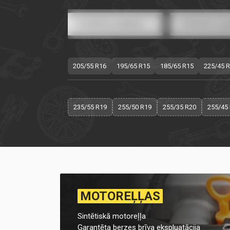
205/55 R16
195/65 R15
185/65 R15
225/45 
235/55 R19
255/50 R19
255/35 R20
255/45
MOTOREĻĻAS
Sintētiskā motoreļļa
Garantēta berzes brīva ekspluatācija