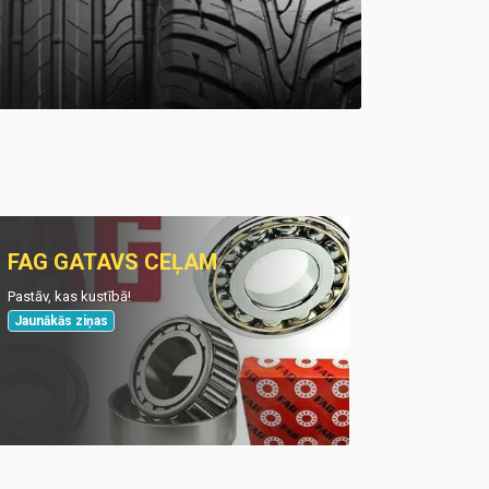
FAG GATAVS CEĻAM
Pastāv, kas kustībā!
Jaunākās ziņas