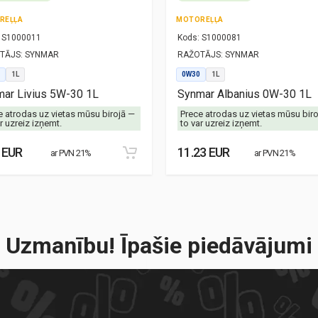
REĻĻA
MOTOREĻĻA
S1000011
Kods:
S1000081
TĀJS:
SYNMAR
RAŽOTĀJS:
SYNMAR
1L
0W30
1L
ar Livius 5W-30 1L
Synmar Albanius 0W-30 1L
e atrodas uz vietas mūsu birojā —
Prece atrodas uz vietas mūsu bir
r uzreiz izņemt.
to var uzreiz izņemt.
 EUR
11.23 EUR
ar PVN 21%
ar PVN 21%
Uzmanību! Īpašie piedāvājumi