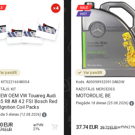
LE
SALE
HOT
ar pasūtīt
Var pasūtīt
KIT02216048004
Kods:
A000989320913ABDW
TĀJS:
KIT
RAŽOTĀJS:
MERCEDES
NEW OEM VW Touareg Audi
MOTOROLIE; BE
5 R8 A8 4.2 FSI Bosch Red
Piegāde
18 dienas (25.08.2026)
Ignition Coil Packs
āde
5 dienas (12.08.2026)
50 EUR
ar PVN
37.74 EUR
ar PVN 21
39.72 EUR
21%
.74 EUR