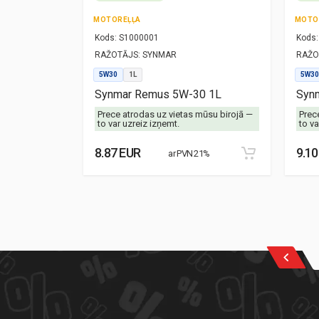
MOTOREĻĻA
MOTO
Kods:
S1000001
Kods:
RAŽOTĀJS:
SYNMAR
RAŽO
5W30
1L
5W30
-40 1L
Synmar Remus 5W-30 1L
Synm
mūsu birojā —
Prece atrodas uz vietas mūsu birojā —
Prec
to var uzreiz izņemt.
to va
8.87 EUR
9.10
21%
ar PVN 21%