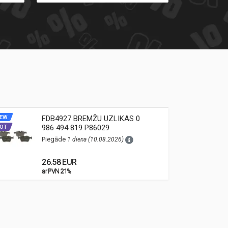
EW
FDB4927 BREMŽU UZLIKAS 0
NEW
986 494 819 P86029
OT
HOT
Piegāde
1 diena (10.08.2026)
26.58 EUR
ar PVN 21%
ar PVN 21%