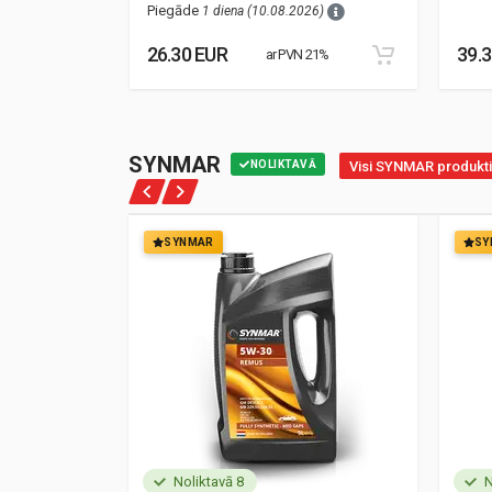
Piegāde
1 diena (10.08.2026)
26.30 EUR
39.
21%
ar PVN 21%
SYNMAR
NOLIKTAVĀ
Visi SYNMAR produkti
SYNMAR
SY
Noliktavā 8
N