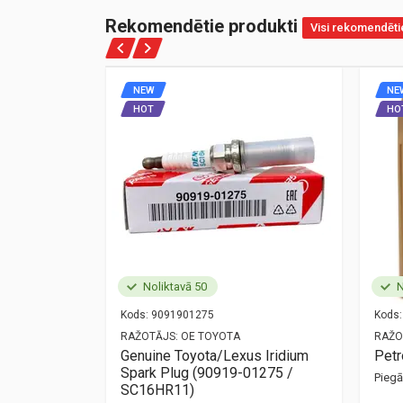
Rekomendētie produkti
Visi rekomendēti
NEW
NE
HOT
HO
Noliktavā 50
N
Kods:
9091901275
Kods:
NZ
RAŽOTĀJS:
OE TOYOTA
RAŽO
ort
Genuine Toyota/Lexus Iridium
Pet
Spark Plug (90919-01275 /
Pieg
mūsu birojā —
SC16HR11)