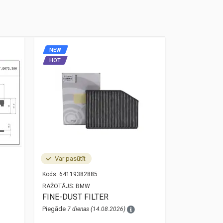
NEW
NEW
HOT
HOT
Var pasūtīt
Noliktavā
Kods:
64119382885
Kods:
34525A
RAŽOTĀJS:
BMW
RAŽOTĀJS:
O
FINE-DUST FILTER
bmw 3 g20 
sensor 34
Piegāde
7 dienas (14.08.2026)
Piegāde
1 die