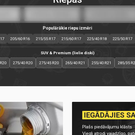
Populārākie riepu izmēri
R17
205/60 R16
215/55 R17
215/60 R17
225/40 R18
225/50 R17
SUV & Premium (lielie diski)
 R20
275/40 R20
275/45 R20
265/40 R21
255/40 R21
285/35 R
IEGĀDĀJIES S
Plašs piedāvājumu klāsts
Viegli atrodi vajadzīgo, pate