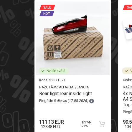
SALE
SA
HOT
Noliktavā 3
V
Kods:
52071021
Kods:
RAŽOTĀJS:
ALFA/FIAT/LANCIA
RAŽO
i-oryginal
Rear light rear inside right
4x 
A4 S
Piegāde
8 dienas (17.08.2026)
Top 
26)
Pieg
111.13 EUR
99.
ar PVN
 PVN 21%
21%
123.48 EUR
104