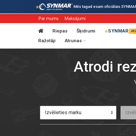
·
Mēs tagad esam oficiālais SYNMAR i
Par mums
Maksājumi
Riepas
Šķidrumi
SYNMAR
JA
Ražotāji
Atrunas
Atrodi re
Izvēlieties marku
Izvēl