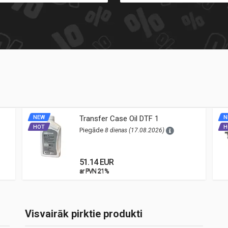
NEW
Transfer Case Oil DTF 1
N
HOT
H
Piegāde
8 dienas (17.08.2026)
51.14 EUR
ar PVN 21%
ar PVN 21%
Visvairāk pirktie produkti