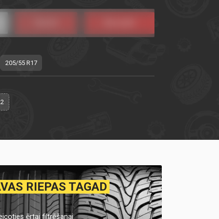
205/55 R17
22
AVAS RIEPAS TAGAD
icoties ērtai filtrēšanai