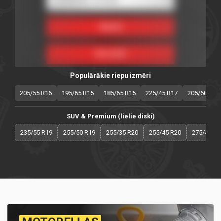
Populārākie riepu izmēri
205/55 R16
195/65 R15
185/65 R15
225/45 R17
205/60 R16
SUV & Premium (lielie diski)
235/55 R19
255/50 R19
255/35 R20
255/45 R20
275/40 R2