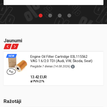
Jaunumi
NEW
Engine Oil Filter Cartridge 03L115562
VAG 1.6/2.0 TDI (Audi, VW, Škoda, Seat)
Piegāde
7 dienas (14.08.2026)
13.42 EUR
ar PVN 21%
ar PVN 21%
Ražotāji