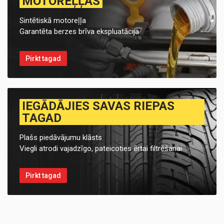
MOTOREĻĻAS
Sintētiskā motoreļļa
Garantēta berzes brīva ekspluatācija
Pirkt tagad
IEGĀDĀJIES SAVAS RIEPAS
TAGAD
Plašs piedāvājumu klāsts
Viegli atrodi vajadzīgo, pateicoties ērtai filtrēšanai
Pirkt tagad