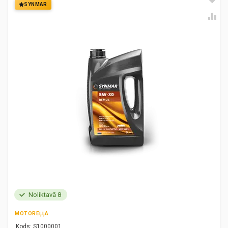
SYNMAR
Noliktavā 8
MOTOREĻĻA
Kods:
S1000001