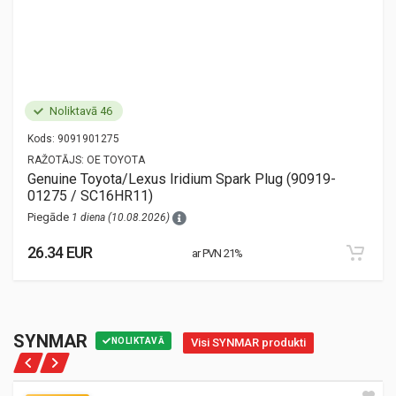
Noliktavā 46
Kods:
9091901275
RAŽOTĀJS:
OE TOYOTA
Genuine Toyota/Lexus Iridium Spark Plug (90919-
01275 / SC16HR11)
Piegāde
1 diena (10.08.2026)
26.34 EUR
ar PVN 21%
SYNMAR
NOLIKTAVĀ
Visi SYNMAR produkti