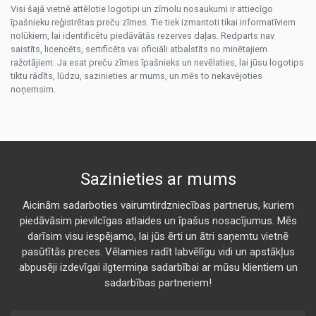
Visi šajā vietnē attēlotie logotipi un zīmolu nosaukumi ir attiecīgo
īpašnieku reģistrētas preču zīmes. Tie tiek izmantoti tikai informatīviem
nolūkiem, lai identificētu piedāvātās rezerves daļas. Redparts nav
saistīts, licencēts, sertificēts vai oficiāli atbalstīts no minētajiem
ražotājiem. Ja esat preču zīmes īpašnieks un nevēlaties, lai jūsu logotips
tiktu rādīts, lūdzu, sazinieties ar mums, un mēs to nekavējoties
noņemsim.
Sazinieties ar mums
Aicinām sadarboties vairumtirdzniecības partnerus, kuriem
piedāvāsim pievilcīgas atlaides un īpašus nosacījumus. Mēs
darīsim visu iespējamo, lai jūs ērti un ātri saņemtu vietnē
pasūtītās preces. Vēlamies radīt labvēlīgu vidi un apstākļus
abpusēji izdevīgai ilgtermiņa sadarbībai ar mūsu klientiem un
sadarbības partneriem!