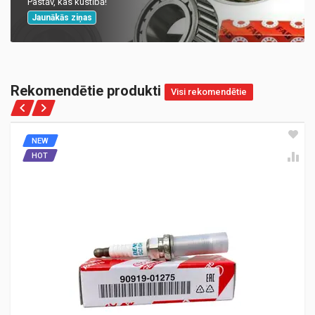
Pastāv, kas kustībā!
Jaunākās ziņas
Rekomendētie produkti
Visi rekomendētie
NEW
HOT