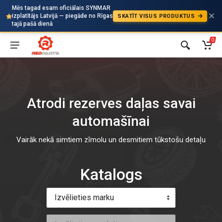
Mēs tagad esam oficiālais SYNMAR
izplatītājs Latvijā — piegāde no Rīgas
SKATĪT VISUS PRODUKTUS
Auto
tajā pašā dienā
0
Atrodi rezerves daļas savai
automašīnai
Vairāk nekā simtiem zīmolu un desmitiem tūkstošu detaļu
Katalogs
Izvēlieties marku