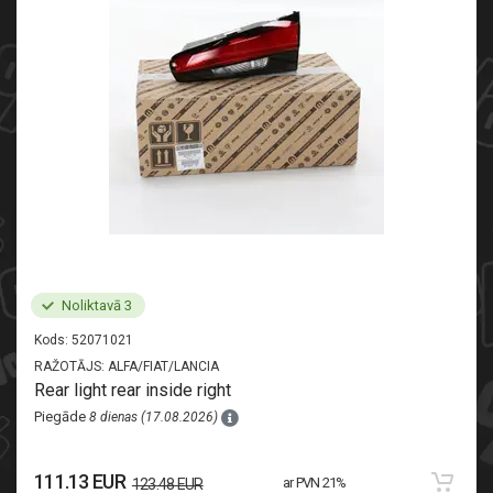
Noliktavā 3
Kods:
52071021
RAŽOTĀJS:
ALFA/FIAT/LANCIA
Rear light rear inside right
Piegāde
8 dienas (17.08.2026)
111.13 EUR
ar PVN 21%
123.48 EUR