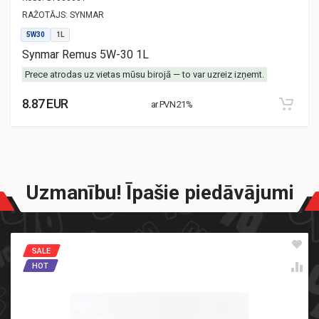
RAŽOTĀJS:
SYNMAR
5W30
1L
Synmar Remus 5W-30 1L
Prece atrodas uz vietas mūsu birojā — to var uzreiz izņemt.
8.87 EUR
ar PVN 21%
Uzmanību! Īpašie piedāvājumi
SALE
HOT