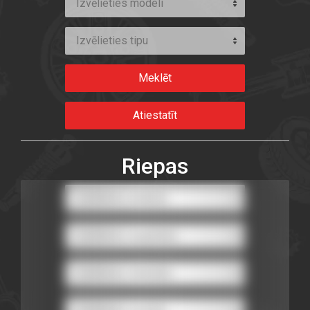
Izvēlieties modeli
Izvēlieties tipu
Riepas