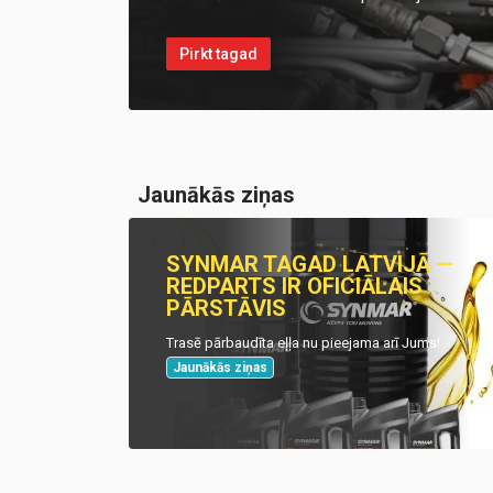
Pirkt tagad
Jaunākās ziņas
SYNMAR TAGAD LATVIJĀ —
REDPARTS IR OFICIĀLAIS
PĀRSTĀVIS
Trasē pārbaudīta eļļa nu pieejama arī Jums!
Jaunākās ziņas