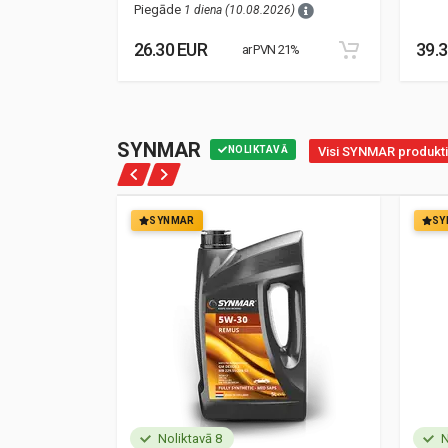
Piegāde
1 diena (10.08.2026)
26.30 EUR
39.
21%
ar PVN 21%
SYNMAR
NOLIKTAVĀ
Visi SYNMAR produkti
SYNMAR
SY
Noliktavā 8
N