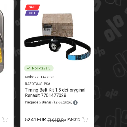
SALE
SALE
HOT
HOT
Noliktavā 5
Noliktav
Kods:
7701477028
Kods:
520710
RAŽOTĀJS:
PSA
RAŽOTĀJS:
AL
Timing Belt Kit 1.5 dci-oryginal
Rear light r
Renault 7701477028
Piegāde
8 di
Piegāde
5 dienas (12.08.2026)
111.13 EU
52.41 EUR
%
ar PVN 21%
71.04 EUR
123.48 EUR