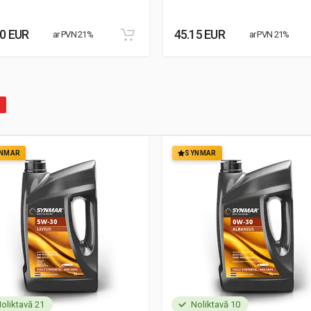
30 EUR
45.15 EUR
ar PVN 21%
ar PVN 21%
NMAR
SYNMAR
oliktavā 21
Noliktavā 10