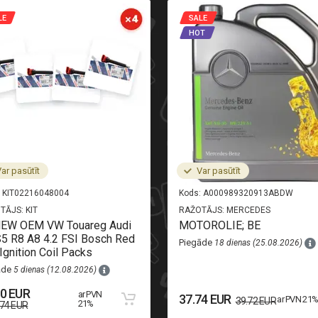
LE
SALE
HOT
ar pasūtīt
Var pasūtīt
KIT02216048004
Kods:
A000989320913ABDW
TĀJS:
KIT
RAŽOTĀJS:
MERCEDES
NEW OEM VW Touareg Audi
MOTOROLIE; BE
5 R8 A8 4.2 FSI Bosch Red
Piegāde
18 dienas (25.08.2026)
Ignition Coil Packs
āde
5 dienas (12.08.2026)
50 EUR
ar PVN
37.74 EUR
ar PVN 21
39.72 EUR
21%
.74 EUR