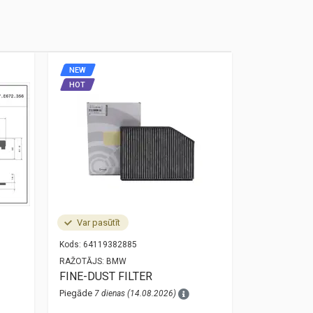
NEW
NEW
HOT
HOT
Var pasūtīt
Noliktavā
Kods:
64119382885
Kods:
34525A
RAŽOTĀJS:
BMW
RAŽOTĀJS:
O
FINE-DUST FILTER
bmw 3 g20 
sensor 34
Piegāde
7 dienas (14.08.2026)
Piegāde
1 die