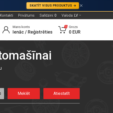
SKATĪT VISUS PRODUKTUS
Kontakti
Privātums
Salīdzini:
0
Valoda:
LV
Mans konts
Grozs
0
Ienāc / Reģistrēties
0 EUR
utomašīnai
u