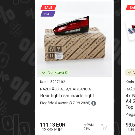
SALE
SA
HOT
Noliktavā 3
V
Kods:
52071021
Kods:
RAŽOTĀJS:
ALFA/FIAT/LANCIA
RAŽO
i-oryginal
Rear light rear inside right
4x 
A4 S
Piegāde
8 dienas (17.08.2026)
Top 
26)
Pieg
111.13 EUR
99.
ar PVN
 PVN 21%
21%
123.48 EUR
104