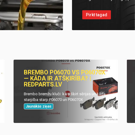
Pirkt tagad
BREMBO P06070 VS P06070X
— KĀDA IR ATŠĶIRĪBA? |
REDPARTS.LV
Brembo bremžu kluči: kā atšķirt sērijas un kāda
starpība starp P06070 un P06070X
Jaunākās ziņas