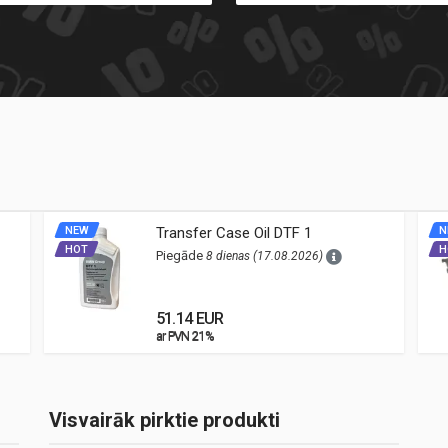
NEW
Transfer Case Oil DTF 1
N
HOT
H
Piegāde
8 dienas (17.08.2026)
51.14 EUR
ar PVN 21%
ar PVN 21%
Visvairāk pirktie produkti