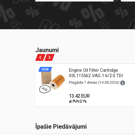
Jaunumi
ne Oil
NEW
Engine Oil Filter Cartridge
03L115562 VAG 1.6/2.0 TDI
26)
(Audi, VW, Škoda, Seat)
Piegāde
7 dienas (14.08.2026)
13.42 EUR
ar PVN 21%
ar PVN 21%
Īpašie Piedāvājumi