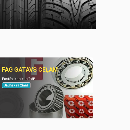
FAG GATAVS CEĻAM
Pastāv, kas kustībā!
Jaunākās ziņas