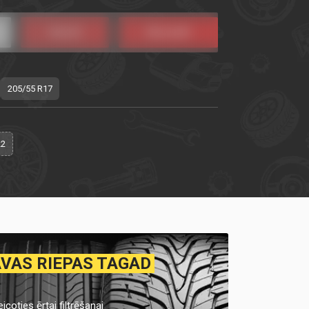
205/55 R17
22
AVAS RIEPAS TAGAD
icoties ērtai filtrēšanai