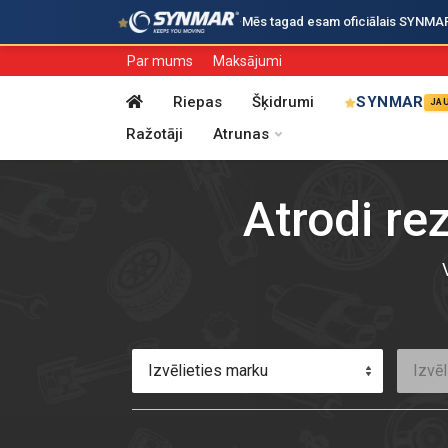
·
Mēs tagad esam oficiālais SYNMAR i
Par mums
Maksājumi
Riepas
Šķidrumi
SYNMAR
JA
Ražotāji
Atrunas
Atrodi re
Izvēlieties marku
Izvēl