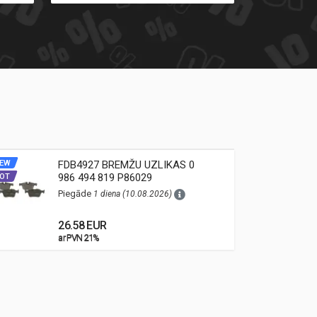
EW
FDB4927 BREMŽU UZLIKAS 0
NEW
986 494 819 P86029
OT
HOT
Piegāde
1 diena (10.08.2026)
26.58 EUR
ar PVN 21%
ar PVN 21%