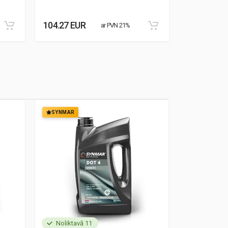
104.27 EUR
76.84 EUR
ar PVN 21%
SYNMAR
SYNMAR
Noliktavā 11
Noliktavā