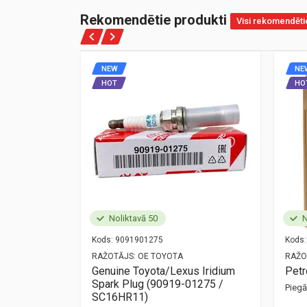
Rekomendētie produkti
Visi rekomendēti
NEW
NE
HOT
HO
Noliktavā 50
N
Kods:
9091901275
Kods:
NZ
RAŽOTĀJS:
OE TOYOTA
RAŽO
ort
Genuine Toyota/Lexus Iridium
Pet
Spark Plug (90919-01275 /
Pieg
mūsu birojā —
SC16HR11)