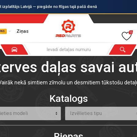
zplatītājs Latvijā — piegāde no Rīgas tajā pašā dienā
Ziņas
UNS
0
zerves daļas savai a
Vairāk nekā simtiem zīmolu un desmitiem tūkstošu detaļ
Katalogs
ieties modeli
Izvēlieties tipu
Riepas