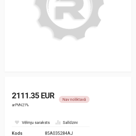
2111.35 EUR
Nav noliktavā
ar PVN 21%
Vēlmju saraksts
Salīdzini
Kods
85A035284AJ