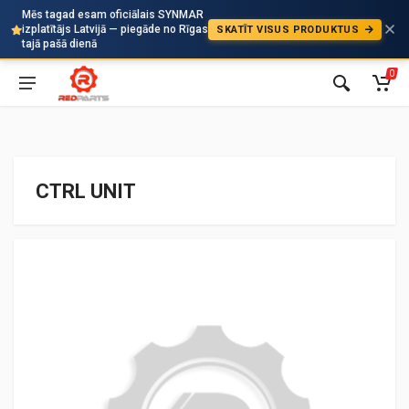
Mēs tagad esam oficiālais SYNMAR
izplatītājs Latvijā — piegāde no Rīgas
SKATĪT VISUS PRODUKTUS
Auto
tajā pašā dienā
0
CTRL UNIT