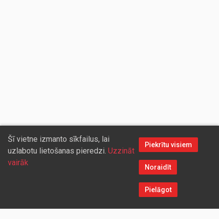
Šī vietne izmanto sīkfailus, lai
Piekrītu visiem
uzlabotu lietošanas pieredzi.
Uzzināt
vairāk
Noraidīt
Pielāgot