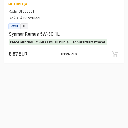
MOTOREĻĻA
Kods:
S1000001
RAŽOTĀJS:
SYNMAR
5W30
1L
Synmar Remus 5W-30 1L
Prece atrodas uz vietas mūsu birojā — to var uzreiz izņemt.
8.87 EUR
ar PVN 21%