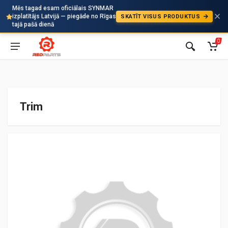
Mēs tagad esam oficiālais SYNMAR
izplatītājs Latvijā — piegāde no Rīgas
SKATĪT VISUS PRODUKTUS
Auto
tajā pašā dienā
0
Trim