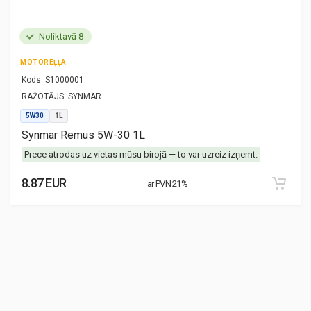
Noliktavā 8
MOTOREĻĻA
Kods:
S1000001
RAŽOTĀJS:
SYNMAR
5W30
1L
Synmar Remus 5W-30 1L
Prece atrodas uz vietas mūsu birojā — to var uzreiz izņemt.
8.87 EUR
ar PVN 21%