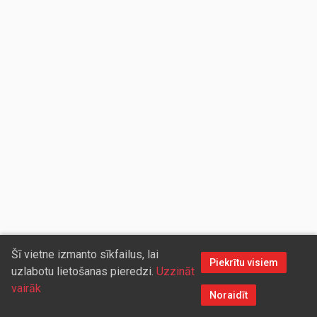
Šī vietne izmanto sīkfailus, lai
Piekrītu visiem
uzlabotu lietošanas pieredzi.
Uzzināt
vairāk
Noraidīt