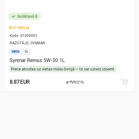
Noliktavā 8
MOTOREĻĻA
Kods:
S1000001
RAŽOTĀJS:
SYNMAR
5W30
1L
Synmar Remus 5W-30 1L
Prece atrodas uz vietas mūsu birojā — to var uzreiz izņemt.
8.87 EUR
ar PVN 21%