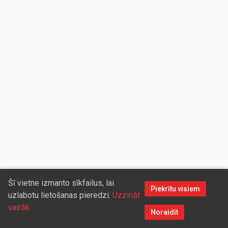
Šī vietne izmanto sīkfailus, lai
Piekrītu visiem
uzlabotu lietošanas pieredzi.
Uzzināt
vairāk
Noraidīt