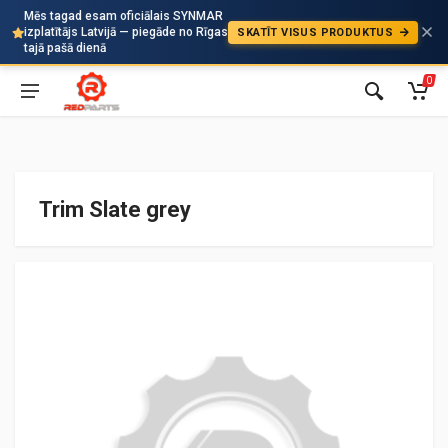
Mēs tagad esam oficiālais SYNMAR
izplatītājs Latvijā — piegāde no Rīgas
SKATĪT VISUS PRODUKTUS
Auto
tajā pašā dienā
0
Trim Slate grey