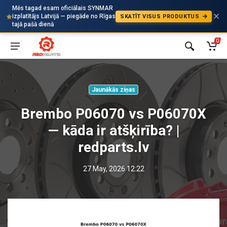
Mēs tagad esam oficiālais SYNMAR
izplatītājs Latvijā — piegāde no Rīgas
SKATĪT VISUS PRODUKTUS
Auto
tajā pašā dienā
0
Jaunākās ziņas
Brembo P06070 vs P06070X
— kāda ir atšķirība? |
redparts.lv
27 May, 2026 12:22