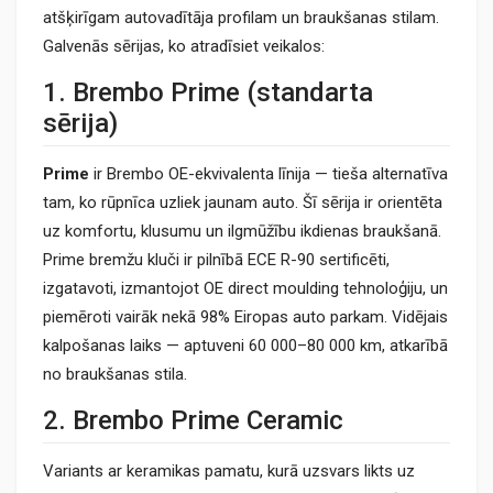
atšķirīgam autovadītāja profilam un braukšanas stilam.
Galvenās sērijas, ko atradīsiet veikalos:
1. Brembo Prime (standarta
sērija)
Prime
ir Brembo OE-ekvivalenta līnija — tieša alternatīva
tam, ko rūpnīca uzliek jaunam auto. Šī sērija ir orientēta
uz komfortu, klusumu un ilgmūžību ikdienas braukšanā.
Prime bremžu kluči ir pilnībā ECE R-90 sertificēti,
izgatavoti, izmantojot OE direct moulding tehnoloģiju, un
piemēroti vairāk nekā 98% Eiropas auto parkam. Vidējais
kalpošanas laiks — aptuveni 60 000–80 000 km, atkarībā
no braukšanas stila.
2. Brembo Prime Ceramic
Variants ar keramikas pamatu, kurā uzsvars likts uz