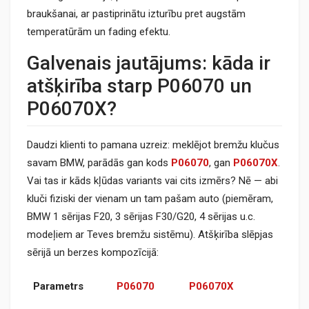
braukšanai, ar pastiprinātu izturību pret augstām
temperatūrām un fading efektu.
Galvenais jautājums: kāda ir
atšķirība starp P06070 un
P06070X?
Daudzi klienti to pamana uzreiz: meklējot bremžu klučus
savam BMW, parādās gan kods
P06070
, gan
P06070X
.
Vai tas ir kāds kļūdas variants vai cits izmērs? Nē — abi
kluči fiziski der vienam un tam pašam auto (piemēram,
BMW 1 sērijas F20, 3 sērijas F30/G20, 4 sērijas u.c.
modeļiem ar Teves bremžu sistēmu). Atšķirība slēpjas
sērijā un berzes kompozīcijā:
Parametrs
P06070
P06070X