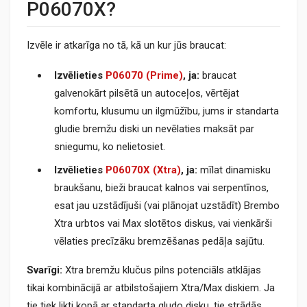
P06070X?
Izvēle ir atkarīga no tā, kā un kur jūs braucat:
Izvēlieties
P06070 (Prime)
, ja:
braucat
galvenokārt pilsētā un autoceļos, vērtējat
komfortu, klusumu un ilgmūžību, jums ir standarta
gludie bremžu diski un nevēlaties maksāt par
sniegumu, ko nelietosiet.
Izvēlieties
P06070X (Xtra)
, ja:
mīlat dinamisku
braukšanu, bieži braucat kalnos vai serpentīnos,
esat jau uzstādījuši (vai plānojat uzstādīt) Brembo
Xtra urbtos vai Max slotētos diskus, vai vienkārši
vēlaties precīzāku bremzēšanas pedāļa sajūtu.
Svarīgi:
Xtra bremžu klučus pilns potenciāls atklājas
tikai kombinācijā ar atbilstošajiem Xtra/Max diskiem. Ja
tie tiek likti kopā ar standarta gludo disku, tie strādās