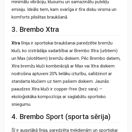
minimālu vibrāciju, klusumu un samazinātu putekļu
emisiju. Ideāls tiem, kam svarīga ir tīra disku virsma un
komforts pilsētas braukšanā.
3. Brembo Xtra
Xtra
līnija ir sportiskai braukšanai paredzētie bremžu
kluči, ko izstrādāja sadarbībai ar Brembo Xtra (urbtiem)
un Max (slotētiem) bremžu diskiem. Pēc Brembo datiem,
Xtra bremžu kluči kombinācijā ar Max vai Xtra diskiem
nodrošina aptuveni 20% lielāku izturību, salīdzinot ar
standarta klučiem uz tiem pašiem diskiem. Jaunās
paaudzes Xtra kluči ir copper-free (bez vara) —
ekoloģiskāka kompozīcija ar saglabātu sportisko
sniegumu.
4. Brembo Sport (sporta sērija)
Šī ir augstākā līnija, paredzēta trekdienām un sportiskai