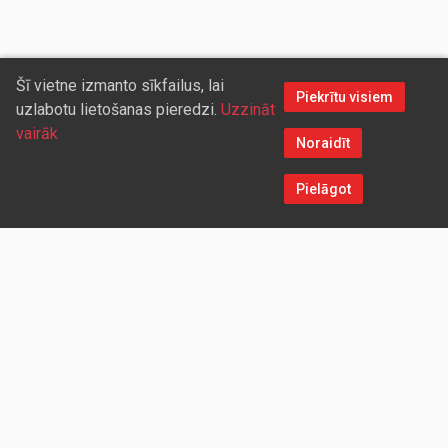
Šī vietne izmanto sīkfailus, lai
Piekrītu visiem
uzlabotu lietošanas pieredzi.
Uzzināt
vairāk
Noraidīt
Pielāgot
Sazinieties ar mums
Aicinām sadarboties vairumtirdzniecības partnerus, kuriem
piedāvāsim pievilcīgas atlaides un īpašus nosacījumus. Mēs
darīsim visu iespējamo, lai jūs ērti un ātri saņemtu vietnē
pasūtītās preces. Vēlamies radīt labvēlīgu vidi un apstākļus
abpusēji izdevīgai ilgtermiņa sadarbībai ar mūsu klientiem un
sadarbības partneriem!