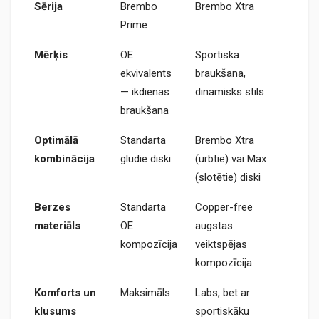
Sērija
Brembo
Brembo Xtra
Prime
Mērķis
OE
Sportiska
ekvivalents
braukšana,
— ikdienas
dinamisks stils
braukšana
Optimālā
Standarta
Brembo Xtra
kombinācija
gludie diski
(urbtie) vai Max
(slotētie) diski
Berzes
Standarta
Copper-free
materiāls
OE
augstas
kompozīcija
veiktspējas
kompozīcija
Komforts un
Maksimāls
Labs, bet ar
klusums
sportiskāku