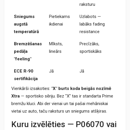
raksturu
Sniegums
Pietiekams
Uzlabots —
augstā
ikdienai
labāks fading
temperatūrā
resistance
Bremzēšanas
Mīksts,
Precīzāks,
pedāļa
lineārs
sportiskāks
"feeling"
ECE R-90
Jā
Jā
sertifikācija
Vienkārši izsakoties:
"X" burts koda beigās nozīmē
Xtra
— sportisko sēriju. Bez "X" tas ir standarta Prime
bremžu kluci. Abi der vienai un tai pašai mehāniskai
vietai uz auto, taču raksturs un sniegums atšķiras.
Kuru izvēlēties — P06070 vai