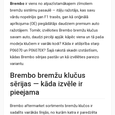
Brembo
ir viens no atpazīstamākajiem zīmoliem
bremžu sistēmu pasaulē — itāļu ražotājs, kas savu
vārdu nopelnījis gan F1 trasēs, gan kā oriģinālā
aprīkojuma (OE) piegādātājs daudziem premium auto
ražotājiem. Tomēr, izvēloties Brembo bremžu klučus
savam auto, daudzi pircēji apjūk: kāpēc viena un tā paša
modeļa klučiem ir vairāki kodi? Kāda ir atšķirība starp
P06070 un P06070X? Šajā rakstā skaidri izstāstīsim,
kādas Brembo sērijas pastāv un kā izvēlēties pareizo
variantu.
Brembo bremžu klučus
sērijas — kāda izvēle ir
pieejama
Brembo aftermarket sortiments bremžu klučos ir
sadalīts vairākās līnijās, no kurām katra ir paredzēta