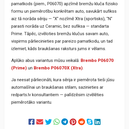
pamatkods (piem., P06070) apzīmē bremžu kluča fizisko
formu un piemērotību konkrētam auto, savukārt sufikss
aiz tā norāda sēriju — "X" nozīmē Xtra (sportisks), "N"
parasti norāda uz Ceramic, bez sufiksa — standarta
Prime. Tāpēc, izvēloties bremžu klučus savam auto,
vispirms pārliecinieties par pareizo pamatkodu, un tad
izlemiet, kāds braukšanas raksturs jums ir vēlams.
Aplūko abus variantus mūsu veikalā:
Brembo P06070
(Prime)
un
Brembo P06070X (Xtra)
.
Ja neesat pārliecināti, kura sērija ir piemērota tieši jūsu
automašīnai un braukšanas stilam, sazinieties ar
redparts.lv konsultantiem — palīdzēsim izvēlēties
piemērotāko variantu.