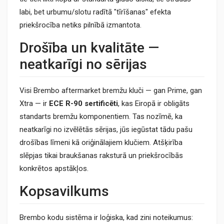
labi, bet urbumu/slotu radītā "tīrīšanas" efekta
priekšrocība netiks pilnībā izmantota.
Drošība un kvalitāte —
neatkarīgi no sērijas
Visi Brembo aftermarket bremžu kluči — gan Prime, gan
Xtra — ir
ECE R-90 sertificēti
, kas Eiropā ir obligāts
standarts bremžu komponentiem. Tas nozīmē, ka
neatkarīgi no izvēlētās sērijas, jūs iegūstat tādu pašu
drošības līmeni kā oriģinālajiem klučiem. Atšķirība
slēpjas tikai braukšanas raksturā un priekšrocībās
konkrētos apstākļos.
Kopsavilkums
Brembo kodu sistēma ir loģiska, kad zini noteikumus: