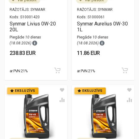
RAŽOTĀJS:
SYNMAR
RAŽOTĀJS:
SYNMAR
Kods:
S10001420
Kods:
S1000061
Synmar Livius 0W-20
Synmar Aurelius 0W-30
20L
1L
Piegāde
Piegāde
10 dienas
10 dienas
(18.08.2026)
(18.08.2026)
238.83 EUR
11.86 EUR
ar PVN 21%
ar PVN 21%
EKSLUZĪVS
EKSLUZĪVS