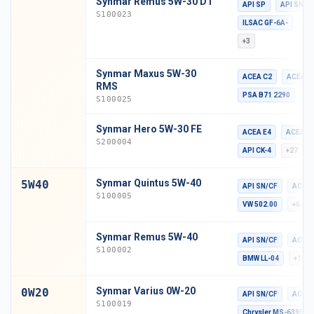
Synmar Remus 5W-30 D1
API SP
API SN Pl
S100023
ILSAC GF-6A-
GM
+3
Synmar Maxus 5W-30
ACEA C2
ACEA C
RMS
PSA B71 2290
MB
S100025
Synmar Hero 5W-30 FE
ACEA E4
ACEA E
S200004
API CK-4
+27
Synmar Quintus 5W-40
5W40
API SN/CF
ACEA 
S100005
VW 502.00
+6
Synmar Remus 5W-40
API SN/CF
ACEA 
S100002
BMW LL-04
+12
Synmar Varius 0W-20
0W20
API SN/CF
ACEA 
S100019
Chrysler MS-6395