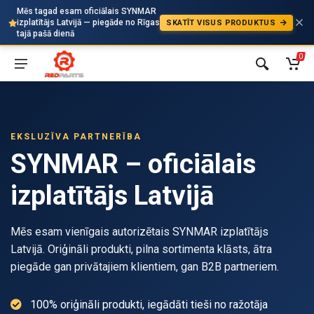
Mēs tagad esam oficiālais SYNMAR
izplatītājs Latvijā — piegāde no Rīgas
SKATĪT VISUS PRODUKTUS
Auto
tajā pašā dienā
0
EKSLUZĪVA PARTNERĪBA
SYNMAR – oficiālais
izplatītājs Latvijā
Mēs esam vienīgais autorizētais SYNMAR izplatītājs
Latvijā. Oriģināli produkti, pilna sortimenta klāsts, ātra
piegāde gan privātajiem klientiem, gan B2B partneriem.
100% oriģināli produkti, iegādāti tieši no ražotāja