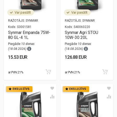
Var pasūtīt
Var pasūtīt
RAŽOTĀJS:
SYNMAR
RAŽOTĀJS:
SYNMAR
Kods:
S3001581
Kods:
S40060220
Synmar Empanda 75W-
Synmar Agri STOU
80 GL-4 1L
10W-30 20L
Piegāde
Piegāde
10 dienas
10 dienas
(18.08.2026)
(18.08.2026)
15.53 EUR
126.88 EUR
ar PVN 21%
ar PVN 21%
EKSLUZĪVS
EKSLUZĪVS