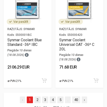
Var pasūtīt
Var pasūtīt
RAŽOTĀJS:
SYNMAR
RAŽOTĀJS:
SYNMAR
Kods:
S500001IBC
Kods:
S50000420
Synmar Coolant Blue
Synmar Coolant
Standard -36º IBC
Universal OAT -36º C
20L
Piegāde
10 dienas
Piegāde
(18.08.2026)
10 dienas
(18.08.2026)
2106.29 EUR
71.68 EUR
ar PVN 21%
ar PVN 21%
‹
1
2
3
4
5
..
40
›