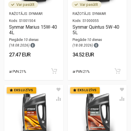
Var pasūtīt
Var pasūtīt
RAŽOTĀJS:
SYNMAR
RAŽOTĀJS:
SYNMAR
Kods:
S1001504
Kods:
S1000055
Synmar Marius 15W-40
Synmar Quintus 5W-40
4L
5L
Piegāde
Piegāde
10 dienas
10 dienas
(18.08.2026)
(18.08.2026)
27.47 EUR
34.52 EUR
ar PVN 21%
ar PVN 21%
EKSLUZĪVS
EKSLUZĪVS