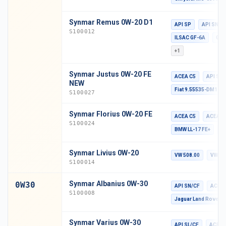
Synmar Remus 0W-20 D1
API SP
API SN Pl
S100012
ILSAC GF-6A
GM 
+1
Synmar Justus 0W-20 FE
ACEA C5
API SN 
NEW
Fiat 9.55535-DM1
S100027
Synmar Florius 0W-20 FE
ACEA C5
ACEA C
S100024
BMW LL-17 FE+
B
Synmar Livius 0W-20
VW 508.00
VW 50
S100014
Synmar Albanius 0W-30
0W30
API SN/CF
ACEA 
S100008
Jaguar Land Rover S
Synmar Varius 0W-30
API SL/CF
ACEA 