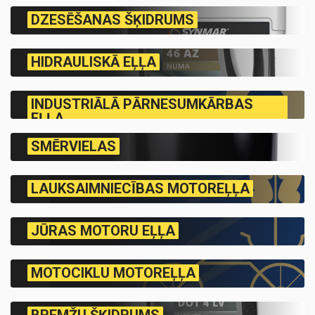
DZESĒŠANAS ŠĶIDRUMS
HIDRAULISKĀ EĻĻA
INDUSTRIĀLĀ PĀRNESUMKĀRBAS
EĻĻA
SMĒRVIELAS
LAUKSAIMNIECĪBAS MOTOREĻĻA
JŪRAS MOTORU EĻĻA
MOTOCIKLU MOTOREĻĻA