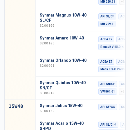
MB 228.51
+13
Synmar Magnus 10W-40
API SL/CF
ACEA 
SL/CF
MB 229.1
S100100
Synmar Amaro 10W-40
ACEA E7
ACEA E
S200103
Renault VI RLD-4
Synmar Orlando 10W-40
ACEA E7
ACEA E
S200001
Mack EO-O Premium
Synmar Quintus 10W-40
API SN/CF
ACEA 
SN/CF
VW 501.01
+2
S100010
Synmar Julius 15W-40
15W40
API SF/CC
CCMC 
S100152
Synmar Acario 15W-40
API SL/CI-4
ACEA
SHPD