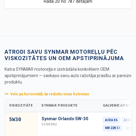
Rāda 20 no 787 detaļām
ATRODI SAVU SYNMAR MOTOREĻĻU PĒC
VISKOZITĀTES UN OEM APSTIPRINĀJUMA
Katra SYNMAR motoreļļa ir izstrādāta konkrētiem OEM
apstiprinājumiem — saskaņo savu auto ražotāja prasību ar pareizo
produktu.
Velc pa horizontāli, lai redzētu visas kolonnas
VISKOZITĀTE
SYNMAR PRODUKTS
GALVENIE APSTIP
Synmar Orlando 5W-30
5W30
ACEA E6
ACEA E
S200002
MB 228.51
+19