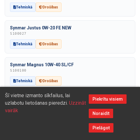
Tehniskā
Drošības
Synmar Justus 0W-20 FE NEW
S100027
Tehniskā
Drošības
Synmar Magnus 10W-40 SL/CF
S100100
Tehniskā
Drošības
Šī vietne izmanto sīkfailus, lai
Piekrītu visiem
Synmar Magnus 15W-40 SL/CF
uzlabotu lietošanas pieredzi.
Uzzināt
S100101
vairāk
Noraidīt
Tehniskā
Drošības
Pielāgot
Synmar Magnus 20W-50 SL/CF