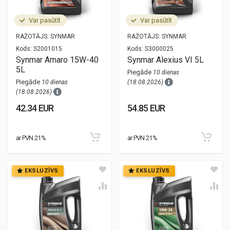
Var pasūtīt
Var pasūtīt
RAŽOTĀJS:
SYNMAR
RAŽOTĀJS:
SYNMAR
Kods:
S2001015
Kods:
S3000025
Synmar Amaro 15W-40
Synmar Alexius VI 5L
5L
Piegāde
10 dienas
Piegāde
10 dienas
(18.08.2026)
(18.08.2026)
42.34 EUR
54.85 EUR
ar PVN 21%
ar PVN 21%
EKSLUZĪVS
EKSLUZĪVS