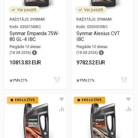
Var pasūtīt
Var pasūtīt
RAŽOTĀJS:
SYNMAR
RAŽOTĀJS:
SYNMAR
Kods:
S300158IBC
Kods:
S300003IBC
Synmar Empanda 75W-
Synmar Alexius CVT
80 GL-4 IBC
IBC
Piegāde
Piegāde
10 dienas
10 dienas
(18.08.2026)
(18.08.2026)
10813.83 EUR
9782.52 EUR
ar PVN 21%
ar PVN 21%
EKSLUZĪVS
EKSLUZĪVS