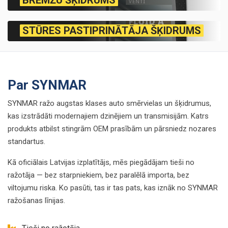
BREMŽU ŠĶIDRUMS
STŪRES PASTIPRINĀTĀJA ŠĶIDRUMS
Par SYNMAR
SYNMAR ražo augstas klases auto smērvielas un šķidrumus,
kas izstrādāti modernajiem dzinējiem un transmisijām. Katrs
produkts atbilst stingrām OEM prasībām un pārsniedz nozares
standartus.
Kā oficiālais Latvijas izplatītājs, mēs piegādājam tieši no
ražotāja — bez starpniekiem, bez paralēlā importa, bez
viltojumu riska. Ko pasūti, tas ir tas pats, kas iznāk no SYNMAR
ražošanas līnijas.