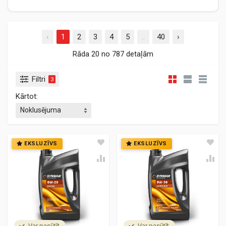
‹
1
2
3
4
5
..
40
›
Rāda 20 no 787 detaļām
Filtri
3
Kārtot:
EKSLUZĪVS
EKSLUZĪVS
Var pasūtīt
Var pasūtīt