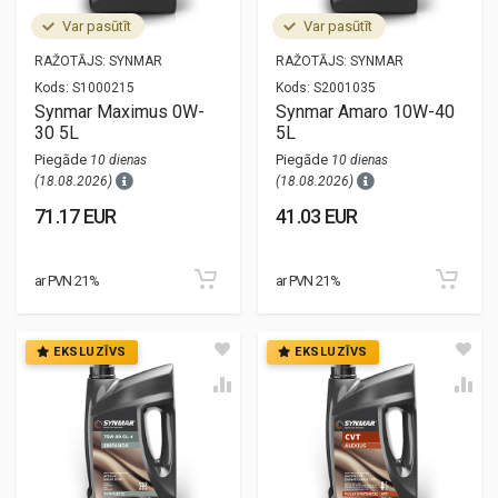
Var pasūtīt
Var pasūtīt
RAŽOTĀJS:
SYNMAR
RAŽOTĀJS:
SYNMAR
Kods:
S1000215
Kods:
S2001035
Synmar Maximus 0W-
Synmar Amaro 10W-40
30 5L
5L
Piegāde
Piegāde
10 dienas
10 dienas
(18.08.2026)
(18.08.2026)
71.17 EUR
41.03 EUR
ar PVN 21%
ar PVN 21%
EKSLUZĪVS
EKSLUZĪVS