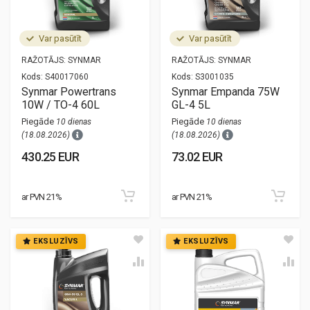
Var pasūtīt
Var pasūtīt
RAŽOTĀJS:
SYNMAR
RAŽOTĀJS:
SYNMAR
Kods:
S40017060
Kods:
S3001035
Synmar Powertrans
Synmar Empanda 75W
10W / TO-4 60L
GL-4 5L
Piegāde
Piegāde
10 dienas
10 dienas
(18.08.2026)
(18.08.2026)
430.25 EUR
73.02 EUR
ar PVN 21%
ar PVN 21%
EKSLUZĪVS
EKSLUZĪVS