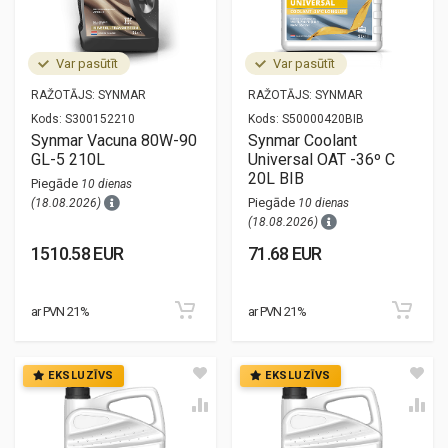
Var pasūtīt
Var pasūtīt
RAŽOTĀJS:
SYNMAR
RAŽOTĀJS:
SYNMAR
Kods:
S300152210
Kods:
S50000420BIB
Synmar Vacuna 80W-90
Synmar Coolant
GL-5 210L
Universal OAT -36º C
20L BIB
Piegāde
10 dienas
Piegāde
(18.08.2026)
10 dienas
(18.08.2026)
1510.58 EUR
71.68 EUR
ar PVN 21%
ar PVN 21%
EKSLUZĪVS
EKSLUZĪVS