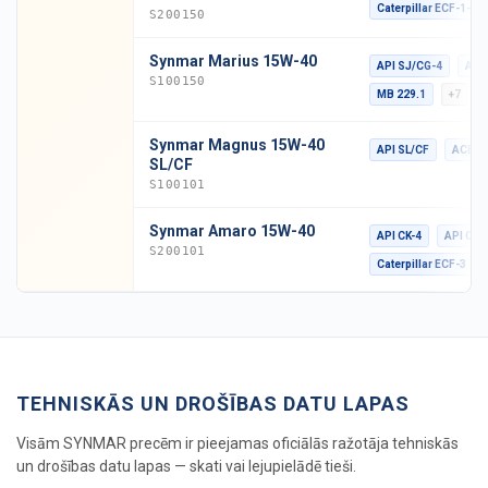
Caterpillar ECF-1-A
S200150
Synmar Marius 15W-40
API SJ/CG-4
ACE
S100150
MB 229.1
+7
Synmar Magnus 15W-40
API SL/CF
ACEA 
SL/CF
S100101
Synmar Amaro 15W-40
API CK-4
API CJ-
S200101
Caterpillar ECF-3
TEHNISKĀS UN DROŠĪBAS DATU LAPAS
Visām SYNMAR precēm ir pieejamas oficiālās ražotāja tehniskās
un drošības datu lapas — skati vai lejupielādē tieši.