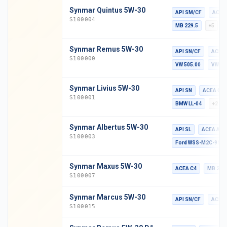
Synmar Quintus 5W-30
API SM/CF
ACEA
S100004
MB 229.5
+5
Synmar Remus 5W-30
API SN/CF
ACEA 
S100000
VW 505.00
VW 50
Synmar Livius 5W-30
API SN
ACEA C3
S100001
BMW LL-04
+2
Synmar Albertus 5W-30
API SL
ACEA A5
S100003
Ford WSS-M2C-913D
Synmar Maxus 5W-30
ACEA C4
MB 229
S100007
Synmar Marcus 5W-30
API SN/CF
ACEA 
S100015