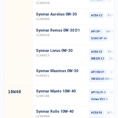
S100020
Synmar Aurelius 0W-30
ACEA C2
PSA B7
S100006
Synmar Remus 0W-30 D1
API SP-
API SN P
S100016
ILSAC GF-6A
GM 
Synmar Livius 0W-30
ACEA C3
VW 504.
S100013
MB229.52
BMW L
Synmar Maximus 0W-30
API SN/CF-
ACEA
S100021
VW 502.00-505.00
Synmar Manto 10W-40
10W40
API SL/CI-4
ACEA
S200100
Volvo VDS-3
MA
Synmar Rollo 10W-40
ACEA E6
ACEA E
S200000