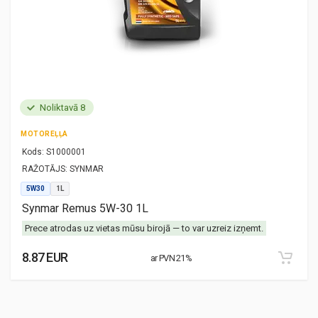
Noliktavā 8
MOTOREĻĻA
Kods:
S1000001
RAŽOTĀJS:
SYNMAR
5W30
1L
Synmar Remus 5W-30 1L
Prece atrodas uz vietas mūsu birojā — to var uzreiz izņemt.
8.87 EUR
ar PVN 21%