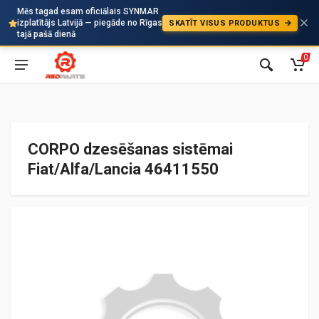
Mēs tagad esam oficiālais SYNMAR
izplatītājs Latvijā — piegāde no Rīgas
SKATĪT VISUS PRODUKTUS
Auto
tajā pašā dienā
0
CORPO dzesēšanas sistēmai
Fiat/Alfa/Lancia 46411550