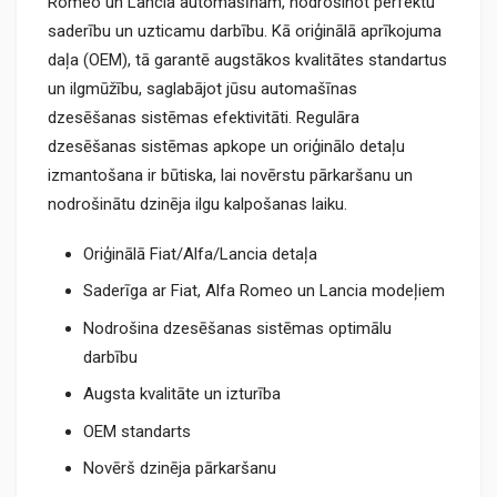
Romeo un Lancia automašīnām, nodrošinot perfektu
saderību un uzticamu darbību. Kā oriģinālā aprīkojuma
daļa (OEM), tā garantē augstākos kvalitātes standartus
un ilgmūžību, saglabājot jūsu automašīnas
dzesēšanas sistēmas efektivitāti. Regulāra
dzesēšanas sistēmas apkope un oriģinālo detaļu
izmantošana ir būtiska, lai novērstu pārkaršanu un
nodrošinātu dzinēja ilgu kalpošanas laiku.
Oriģinālā Fiat/Alfa/Lancia detaļa
Saderīga ar Fiat, Alfa Romeo un Lancia modeļiem
Nodrošina dzesēšanas sistēmas optimālu
darbību
Augsta kvalitāte un izturība
OEM standarts
Novērš dzinēja pārkaršanu