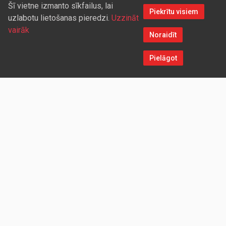
Šī vietne izmanto sīkfailus, lai
Piekrītu visiem
uzlabotu lietošanas pieredzi.
Uzzināt
vairāk
Noraidīt
Pielāgot
Sazinieties ar mums
Aicinām sadarboties vairumtirdzniecības partnerus, kuriem
piedāvāsim pievilcīgas atlaides un īpašus nosacījumus. Mēs
darīsim visu iespējamo, lai jūs ērti un ātri saņemtu vietnē
pasūtītās preces. Vēlamies radīt labvēlīgu vidi un apstākļus
abpusēji izdevīgai ilgtermiņa sadarbībai ar mūsu klientiem un
sadarbības partneriem!
UZŅĒMUMS
Redparts SIA