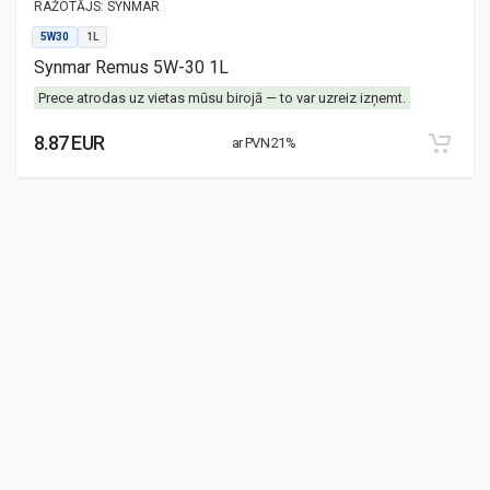
RAŽOTĀJS:
SYNMAR
5W30
1L
Synmar Remus 5W-30 1L
Prece atrodas uz vietas mūsu birojā — to var uzreiz izņemt.
8.87 EUR
ar PVN 21%