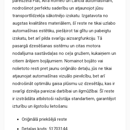
paredzēta Fiat, Alfa Romeo un Lancia automašīnām,
nodrošinot perfektu saderību un atjaunojot jūsu
transportlīdzekļa sākotnējo izskatu. Izgatavota no
augstas kvalitātes materiāliem, šī reste ne tikai uzlabo
automašīnas estētiku, piešķirot tai glītu un pabeigtu
izskatu, bet arī pilda svarīgu aizsargfunkciju. Tā
pasargā dzesēšanas sistēmu un citas motora
nodalījuma sastāvdaļas no ceļa gružiem, kukaiņiem un
citiem ārējiem bojājumiem. Nomainot bojāto vai
nolietoto resti pret jaunu oriģinālo detaļu, jūs ne tikai
atjaunojat automašīnas vizuālo pievilcību, bet arī
nodrošināt optimālu gaisa plūsmu uz dzesētāju, kas ir
svarīgi dzinēja pareizai darbībai un ilgmūžībai. Šī reste
ir izstrādāta atbilstoši ražotāja standartiem, garantējot
izturību un ilgstošu lietošanu.
Oriģinālā priekšējā reste
Detaļas kods: 51703144