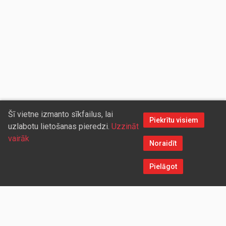
Šī vietne izmanto sīkfailus, lai
Piekrītu visiem
uzlabotu lietošanas pieredzi.
Uzzināt
vairāk
Noraidīt
Pielāgot
Sazinieties ar mums