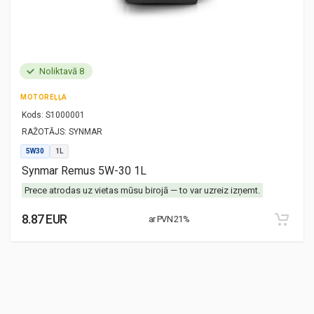
Noliktavā 8
MOTOREĻĻA
Kods:
S1000001
RAŽOTĀJS:
SYNMAR
5W30
1L
Synmar Remus 5W-30 1L
Prece atrodas uz vietas mūsu birojā — to var uzreiz izņemt.
8.87 EUR
ar PVN 21%