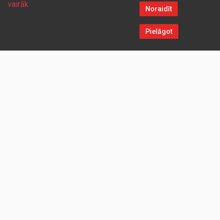
vairāk
Noraidīt
Pielāgot
Sazinieties ar mums
Aicinām sadarboties vairumtirdzniecības partnerus, kuriem
piedāvāsim pievilcīgas atlaides un īpašus nosacījumus. Mēs
darīsim visu iespējamo, lai jūs ērti un ātri saņemtu vietnē
pasūtītās preces. Vēlamies radīt labvēlīgu vidi un apstākļus
abpusēji izdevīgai ilgtermiņa sadarbībai ar mūsu klientiem un
sadarbības partneriem!
UZŅĒMUMS
Redparts SIA