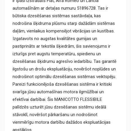
ir īpaši izstrādāts Fiat, Alfa Romeo un Lancia
automašīnām ar detaļas numuru 51896728. Tas ir
būtiska dzesēšanas sistēmas sastāvdaļa, kas
nodrošina šķidruma plūsmu starp dažādām sistēmas
daļām, vienlaikus kompensējot vibrācijas un kustības.
Izgatavots no augstas kvalitātes gumijas un
pastiprināts ar tekstila šķiedrām, šis savienojums ir
izturīgs pret augstu temperatūru, spiedienu un
dzesēšanas šķidrumu agresīvo iedarbību. Tas garantē
ilgstošu un drošu ekspluatāciju, novēršot noplūdes un
nodrošinot optimālu dzesēšanas sistēmas veiktspēju.
Pareizi funkcionējoša dzesēšanas sistēma ir kritiski
svarīga jūsu automašīnas motora ilgmūžībai un
efektīvai darbībai. Šis MANICOTTO FLESSIBILE
palīdzēs uzturēt jūsu dzesēšanas sistēmu ideālā
stāvoklī, novēršot pārkaršanu un nodrošinot
vienmērīgu motora darbību dažādos ekspluatācijas
apstākļos.