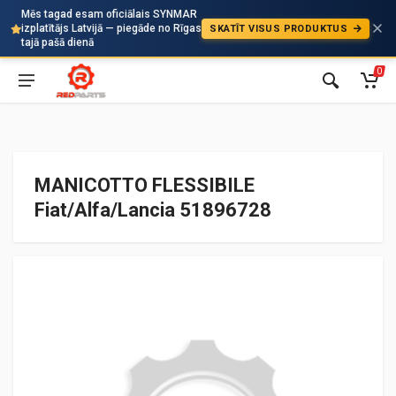
Mēs tagad esam oficiālais SYNMAR
izplatītājs Latvijā — piegāde no Rīgas
SKATĪT VISUS PRODUKTUS
Auto
tajā pašā dienā
0
MANICOTTO FLESSIBILE
Fiat/Alfa/Lancia 51896728