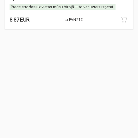
Prece atrodas uz vietas mūsu birojā — to var uzreiz izņemt.
8.87 EUR
ar PVN 21%