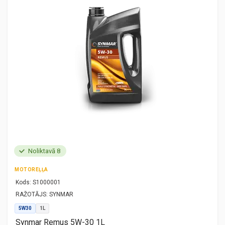
Noliktavā 8
MOTOREĻĻA
Kods:
S1000001
RAŽOTĀJS:
SYNMAR
5W30
1L
Synmar Remus 5W-30 1L