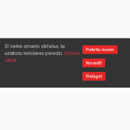
Šī vietne izmanto sīkfailus, lai
Piekrītu visiem
uzlabotu lietošanas pieredzi.
Uzzināt
vairāk
Noraidīt
Pielāgot
Sazinieties ar mums
Aicinām sadarboties vairumtirdzniecības partnerus, kuriem
piedāvāsim pievilcīgas atlaides un īpašus nosacījumus. Mēs
darīsim visu iespējamo, lai jūs ērti un ātri saņemtu vietnē