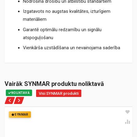
Nodrošina drošību un atbilstību standartiem
Izgatavots no augstas kvalitātes, izturīgiem
materiāliem
Garantē optimālu redzamību un signālu
atspoguļošanu
Vienkārša uzstādīšana un nevainojama saderība
Vairāk SYNMAR produktu noliktavā
NOLIKTAVĀ
Visi SYNMAR produkti
SYNMAR