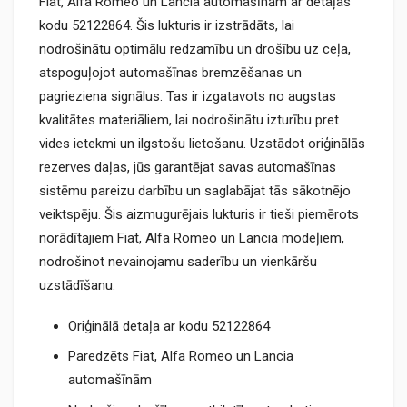
Fiat, Alfa Romeo un Lancia automašīnām ar detaļas
kodu 52122864. Šis lukturis ir izstrādāts, lai
nodrošinātu optimālu redzamību un drošību uz ceļa,
atspoguļojot automašīnas bremzēšanas un
pagrieziena signālus. Tas ir izgatavots no augstas
kvalitātes materiāliem, lai nodrošinātu izturību pret
vides ietekmi un ilgstošu lietošanu. Uzstādot oriģinālās
rezerves daļas, jūs garantējat savas automašīnas
sistēmu pareizu darbību un saglabājat tās sākotnējo
veiktspēju. Šis aizmugurējais lukturis ir tieši piemērots
norādītajiem Fiat, Alfa Romeo un Lancia modeļiem,
nodrošinot nevainojamu saderību un vienkāršu
uzstādīšanu.
Oriģinālā detaļa ar kodu 52122864
Paredzēts Fiat, Alfa Romeo un Lancia
automašīnām