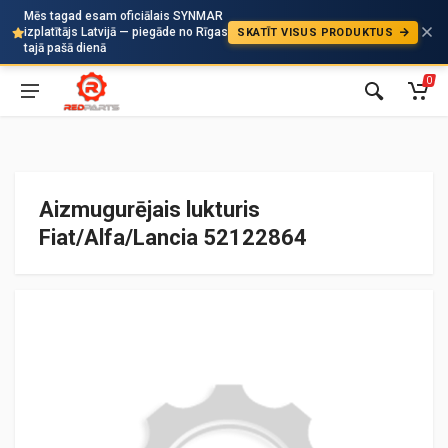
Mēs tagad esam oficiālais SYNMAR
izplatītājs Latvijā — piegāde no Rīgas
SKATĪT VISUS PRODUKTUS
Auto
tajā pašā dienā
0
Aizmugurējais lukturis
Fiat/Alfa/Lancia 52122864