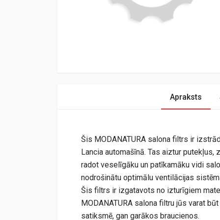
Apraksts
Šis MODANATURA salona filtrs ir izstrādāt
Lancia automašīnā. Tas aiztur putekļus,
radot veselīgāku un patīkamāku vidi salon
nodrošinātu optimālu ventilācijas sist
Šis filtrs ir izgatavots no izturīgiem mate
MODANATURA salona filtru jūs varat būt p
satiksmē, gan garākos braucienos.