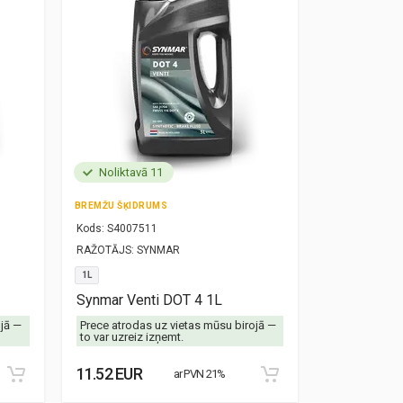
Noliktavā 11
Noliktavā
BREMŽU ŠĶIDRUMS
MOTOREĻĻA
Kods:
S4007511
Kods:
S10000
RAŽOTĀJS:
SYNMAR
RAŽOTĀJS:
SY
1L
5W30
1L
Synmar Venti DOT 4 1L
Synmar Re
ojā —
Prece atrodas uz vietas mūsu birojā —
Prece atrodas
to var uzreiz izņemt.
to var uzreiz 
11.52 EUR
8.87 EUR
ar PVN 21%