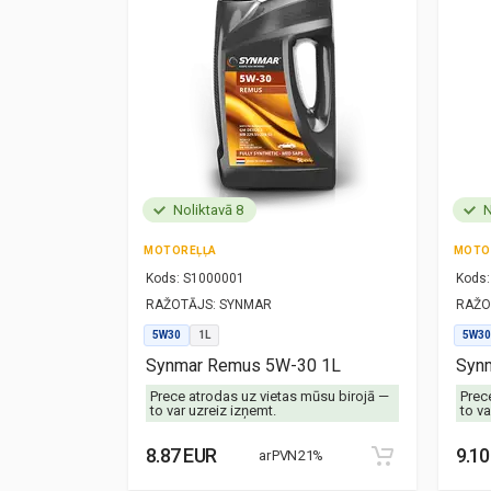
Noliktavā 8
N
MOTOREĻĻA
MOTO
Kods:
S1000001
Kods:
RAŽOTĀJS:
SYNMAR
RAŽO
5W30
1L
5W30
1L
Synmar Remus 5W-30 1L
Synm
mūsu birojā —
Prece atrodas uz vietas mūsu birojā —
Prec
to var uzreiz izņemt.
to va
8.87 EUR
9.10
21%
ar PVN 21%