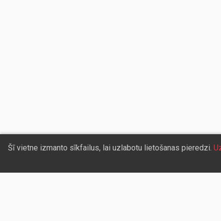
Šī vietne izmanto sīkfailus, lai uzlabotu lietošanas pieredzi.
Uz
Sazinieties ar mums