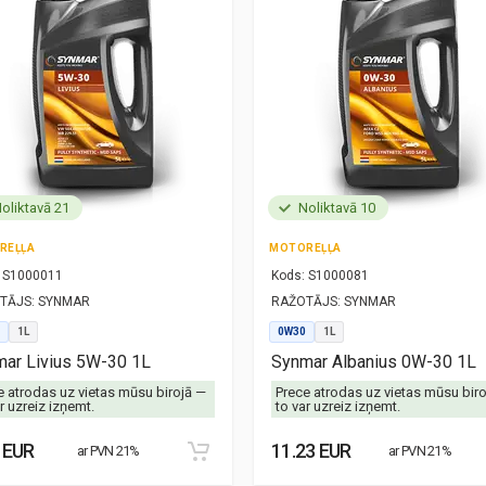
oliktavā 21
Noliktavā 10
REĻĻA
MOTOREĻĻA
S1000011
Kods:
S1000081
TĀJS:
SYNMAR
RAŽOTĀJS:
SYNMAR
1L
0W30
1L
ar Livius 5W-30 1L
Synmar Albanius 0W-30 1L
e atrodas uz vietas mūsu birojā —
Prece atrodas uz vietas mūsu bir
r uzreiz izņemt.
to var uzreiz izņemt.
 EUR
11.23 EUR
ar PVN 21%
ar PVN 21%