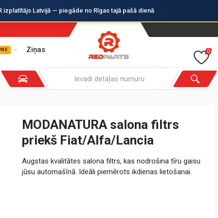
zplatītājs Latvijā — piegāde no Rīgas tajā pašā dienā
Ziņas
UNS
0
MODANATURA salona filtrs
priekš Fiat/Alfa/Lancia
Augstas kvalitātes salona filtrs, kas nodrošina tīru gaisu
jūsu automašīnā. Ideāli piemērots ikdienas lietošanai.