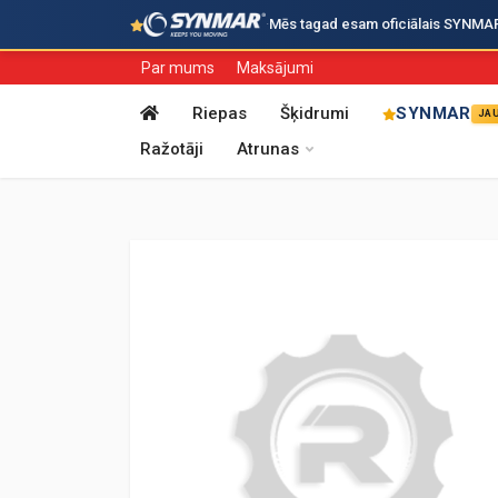
·
Mēs tagad esam oficiālais SYNMAR i
Par mums
Maksājumi
Riepas
Šķidrumi
SYNMAR
JA
Ražotāji
Atrunas