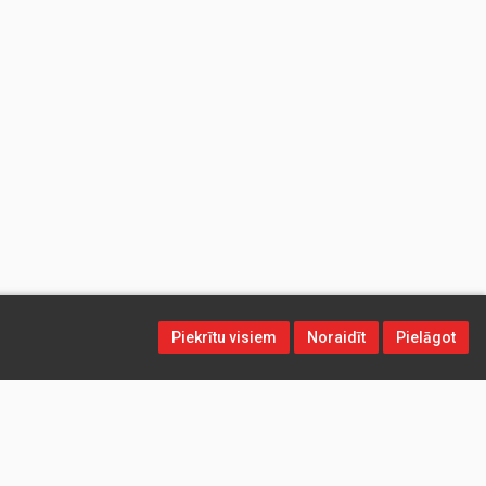
Piekrītu visiem
Noraidīt
Pielāgot
Sekojiet mums sociālajos tīklos