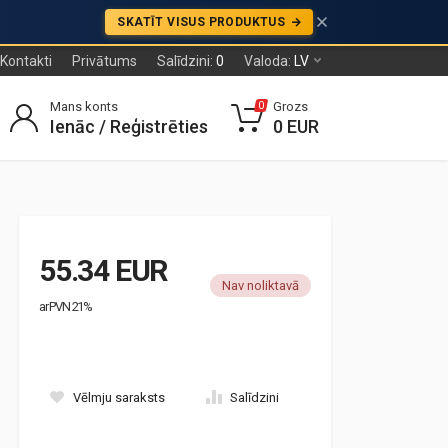
SKATĪT VISUS PRODUKTUS
Kontakti
Privātums
Salīdzini:
0
Valoda:
LV
Mans konts
Grozs
0
Ienāc / Reģistrēties
0 EUR
55.34 EUR
Nav noliktavā
ar PVN 21%
Vēlmju saraksts
Salīdzini