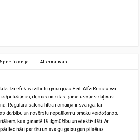
Specifikācija
Alternatīvas
s, lai efektīvi attīrītu gaisu jūsu Fiat, Alfa Romeo vai
 ziedputekšņus, dūmus un citas gaisā esošās daļiņas,
ā. Regulāra salona filtra nomaiņa ir svarīga, lai
ēmas darbību un novērstu nepatīkamu smaku veidošanos.
riāliem, kas garantē tā ilgmūžību un efektivitāti. Ar
ārliecināti par tīru un svaigu gaisu gan pilsētas