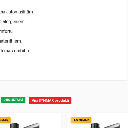
ncia automašīnām.
un alergēniem.
mfortu.
ateriāliem.
stēmas darbību.
NOLIKTAVĀ
Visi SYNMAR produkti
NMAR
SYNMAR