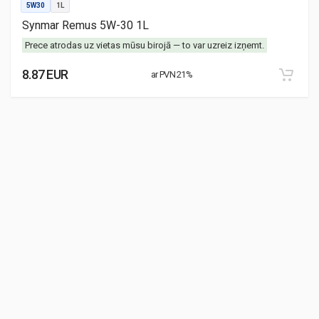
5W30
1L
Synmar Remus 5W-30 1L
Prece atrodas uz vietas mūsu birojā — to var uzreiz izņemt.
8.87 EUR
ar PVN 21%