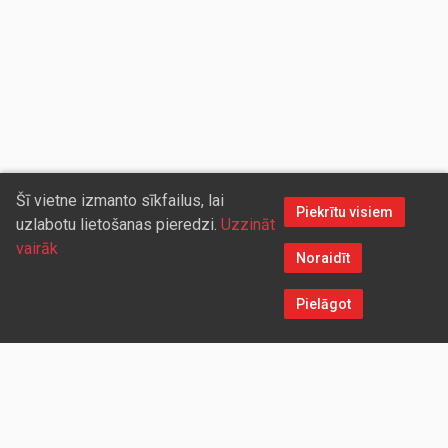
Šī vietne izmanto sīkfailus, lai
Piekrītu visiem
uzlabotu lietošanas pieredzi.
Uzzināt
vairāk
Noraidīt
Pielāgot
Sazinieties ar mums
Aicinām sadarboties vairumtirdzniecības partnerus, kuriem