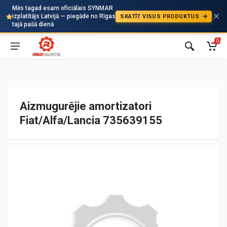
Mēs tagad esam oficiālais SYNMAR
izplatītājs Latvijā — piegāde no Rīgas
SKATĪT VISUS PRODUKTUS
Auto
tajā pašā dienā
0
Aizmugurējie amortizatori
Fiat/Alfa/Lancia 735639155