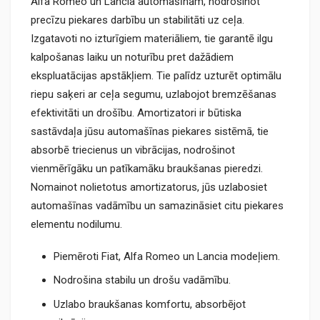
Alfa Romeo un Lancia automašīnām, nodrošinot
precīzu piekares darbību un stabilitāti uz ceļa.
Izgatavoti no izturīgiem materiāliem, tie garantē ilgu
kalpošanas laiku un noturību pret dažādiem
ekspluatācijas apstākļiem. Tie palīdz uzturēt optimālu
riepu saķeri ar ceļa segumu, uzlabojot bremzēšanas
efektivitāti un drošību. Amortizatori ir būtiska
sastāvdaļa jūsu automašīnas piekares sistēmā, tie
absorbē triecienus un vibrācijas, nodrošinot
vienmērīgāku un patīkamāku braukšanas pieredzi.
Nomainot nolietotus amortizatorus, jūs uzlabosiet
automašīnas vadāmību un samazināsiet citu piekares
elementu nodilumu.
Piemēroti Fiat, Alfa Romeo un Lancia modeļiem.
Nodrošina stabilu un drošu vadāmību.
Uzlabo braukšanas komfortu, absorbējot