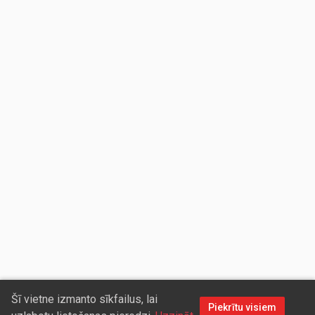
Šī vietne izmanto sīkfailus, lai
Piekrītu visiem