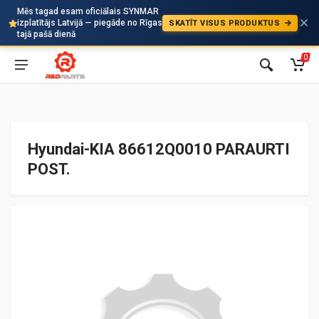
Mēs tagad esam oficiālais SYNMAR
izplatītājs Latvijā — piegāde no Rīgas
SKATĪT VISUS PRODUKTUS
Auto
tajā pašā dienā
0
Hyundai-KIA 86612Q0010 PARAURTI
POST.