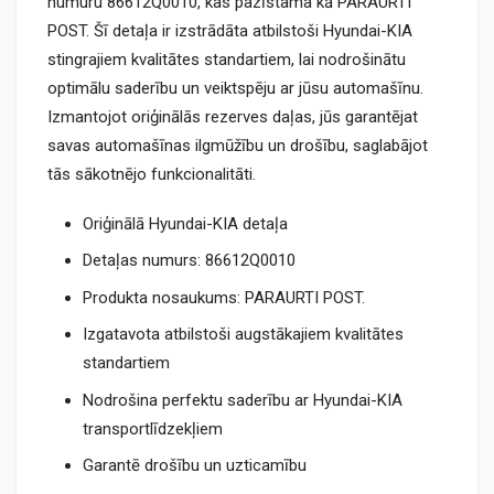
numuru 86612Q0010, kas pazīstama kā PARAURTI
POST. Šī detaļa ir izstrādāta atbilstoši Hyundai-KIA
stingrajiem kvalitātes standartiem, lai nodrošinātu
optimālu saderību un veiktspēju ar jūsu automašīnu.
Izmantojot oriģinālās rezerves daļas, jūs garantējat
savas automašīnas ilgmūžību un drošību, saglabājot
tās sākotnējo funkcionalitāti.
Oriģinālā Hyundai-KIA detaļa
Detaļas numurs: 86612Q0010
Produkta nosaukums: PARAURTI POST.
Izgatavota atbilstoši augstākajiem kvalitātes
standartiem
Nodrošina perfektu saderību ar Hyundai-KIA
transportlīdzekļiem
Garantē drošību un uzticamību