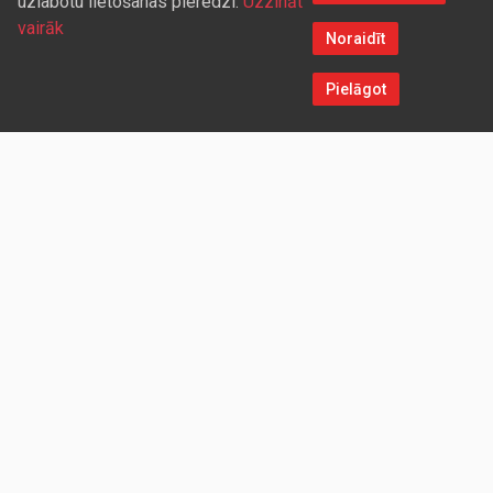
uzlabotu lietošanas pieredzi.
Uzzināt
vairāk
Noraidīt
Pielāgot
Sazinieties ar mums
Aicinām sadarboties vairumtirdzniecības partnerus, kuriem
piedāvāsim pievilcīgas atlaides un īpašus nosacījumus. Mēs
darīsim visu iespējamo, lai jūs ērti un ātri saņemtu vietnē
pasūtītās preces. Vēlamies radīt labvēlīgu vidi un apstākļus
abpusēji izdevīgai ilgtermiņa sadarbībai ar mūsu klientiem un
sadarbības partneriem!
UZŅĒMUMS
Redparts SIA