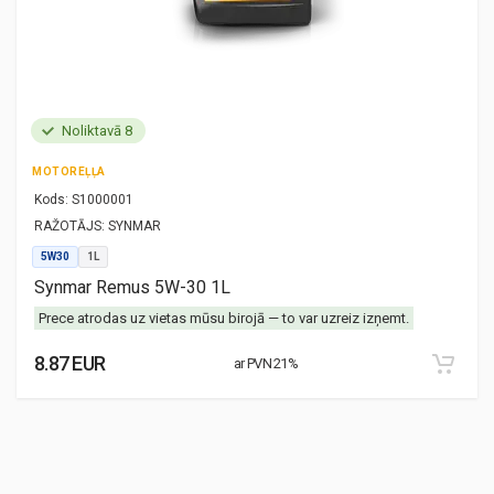
Noliktavā 8
MOTOREĻĻA
Kods:
S1000001
RAŽOTĀJS:
SYNMAR
5W30
1L
Synmar Remus 5W-30 1L
Prece atrodas uz vietas mūsu birojā — to var uzreiz izņemt.
8.87 EUR
ar PVN 21%