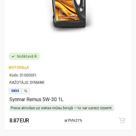
Noliktavā 8
MOTOREĻĻA
Kods:
S1000001
RAŽOTĀJS:
SYNMAR
5W30
1L
Synmar Remus 5W-30 1L
Prece atrodas uz vietas mūsu birojā — to var uzreiz izņemt.
8.87 EUR
ar PVN 21%