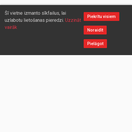
Šī vietne izmanto sīkfailus, lai
Piekrītu visiem
uzlabotu lietošanas pieredzi.
Uzzināt
vairāk
Noraidīt
Pielāgot
Sazinieties ar mums
Aicinām sadarboties vairumtirdzniecības partnerus, kuriem
piedāvāsim pievilcīgas atlaides un īpašus nosacījumus. Mēs
darīsim visu iespējamo, lai jūs ērti un ātri saņemtu vietnē
pasūtītās preces. Vēlamies radīt labvēlīgu vidi un apstākļus
abpusēji izdevīgai ilgtermiņa sadarbībai ar mūsu klientiem un
sadarbības partneriem!