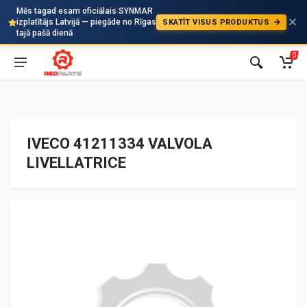
Mēs tagad esam oficiālais SYNMAR
izplatītājs Latvijā — piegāde no Rīgas
SKATĪT VISUS PRODUKTUS
Auto
tajā pašā dienā
0
IVECO 41211334 VALVOLA
LIVELLATRICE