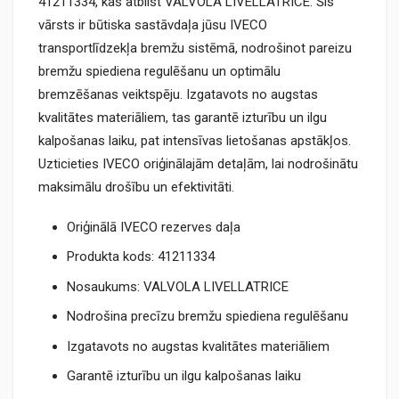
41211334, kas atbilst VALVOLA LIVELLATRICE. Šis
vārsts ir būtiska sastāvdaļa jūsu IVECO
transportlīdzekļa bremžu sistēmā, nodrošinot pareizu
bremžu spiediena regulēšanu un optimālu
bremzēšanas veiktspēju. Izgatavots no augstas
kvalitātes materiāliem, tas garantē izturību un ilgu
kalpošanas laiku, pat intensīvas lietošanas apstākļos.
Uzticieties IVECO oriģinālajām detaļām, lai nodrošinātu
maksimālu drošību un efektivitāti.
Oriģinālā IVECO rezerves daļa
Produkta kods: 41211334
Nosaukums: VALVOLA LIVELLATRICE
Nodrošina precīzu bremžu spiediena regulēšanu
Izgatavots no augstas kvalitātes materiāliem
Garantē izturību un ilgu kalpošanas laiku