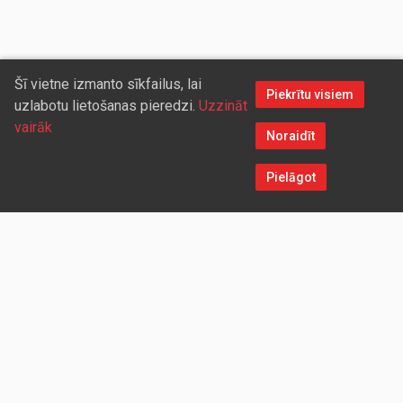
Šī vietne izmanto sīkfailus, lai
Piekrītu visiem
uzlabotu lietošanas pieredzi.
Uzzināt
vairāk
Noraidīt
Pielāgot
Sazinieties ar mums
Aicinām sadarboties vairumtirdzniecības partnerus, kuriem
piedāvāsim pievilcīgas atlaides un īpašus nosacījumus. Mēs
darīsim visu iespējamo, lai jūs ērti un ātri saņemtu vietnē
pasūtītās preces. Vēlamies radīt labvēlīgu vidi un apstākļus
abpusēji izdevīgai ilgtermiņa sadarbībai ar mūsu klientiem un
sadarbības partneriem!