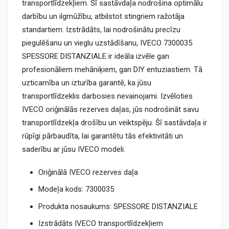
transportlīdzekļiem. Šī sastāvdaļa nodrošina optimālu
darbību un ilgmūžību, atbilstot stingriem ražotāja
standartiem. Izstrādāts, lai nodrošinātu precīzu
piegulēšanu un vieglu uzstādīšanu, IVECO 7300035
SPESSORE DISTANZIALE ir ideāla izvēle gan
profesionāliem mehāniķiem, gan DIY entuziastiem. Tā
uzticamība un izturība garantē, ka jūsu
transportlīdzeklis darbosies nevainojami. Izvēloties
IVECO oriģinālās rezerves daļas, jūs nodrošināt savu
transportlīdzekļa drošību un veiktspēju. Šī sastāvdaļa ir
rūpīgi pārbaudīta, lai garantētu tās efektivitāti un
saderību ar jūsu IVECO modeli.
Oriģinālā IVECO rezerves daļa
Modeļa kods: 7300035
Produkta nosaukums: SPESSORE DISTANZIALE
Izstrādāts IVECO transportlīdzekļiem