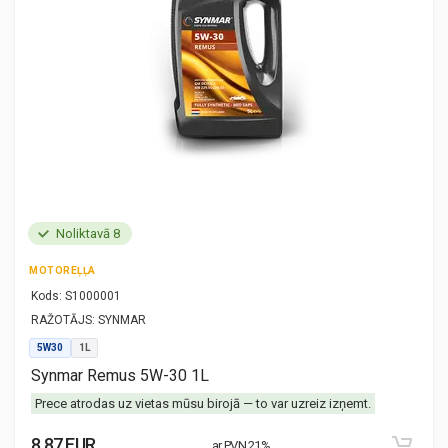
Noliktavā 8
MOTOREĻĻA
Kods:
S1000001
RAŽOTĀJS:
SYNMAR
5W30
1L
Synmar Remus 5W-30 1L
Prece atrodas uz vietas mūsu birojā — to var uzreiz izņemt.
8.87 EUR
ar PVN 21%