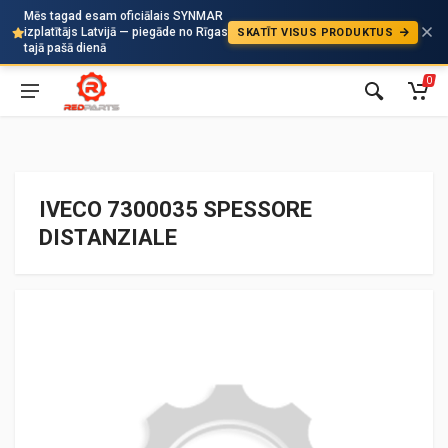
Mēs tagad esam oficiālais SYNMAR
izplatītājs Latvijā — piegāde no Rīgas
SKATĪT VISUS PRODUKTUS
Auto
tajā pašā dienā
0
IVECO 7300035 SPESSORE
DISTANZIALE