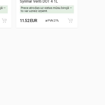
Synmar Venti DOT 4 1L
Synmar Re
ojā —
Prece atrodas uz vietas mūsu birojā —
Prece atrodas
to var uzreiz izņemt.
to var uzreiz 
11.52 EUR
8.87 EUR
ar PVN 21%