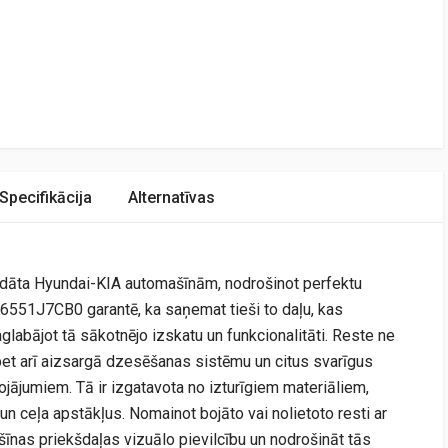
Specifikācija
Alternatīvas
strādāta Hyundai-KIA automašīnām, nodrošinot perfektu
6551J7CB0 garantē, ka saņemat tieši to daļu, kas
glabājot tā sākotnējo izskatu un funkcionalitāti. Reste ne
bet arī aizsargā dzesēšanas sistēmu un citus svarīgus
jājumiem. Tā ir izgatavota no izturīgiem materiāliem,
un ceļa apstākļus. Nomainot bojāto vai nolietoto resti ar
ašīnas priekšdaļas vizuālo pievilcību un nodrošināt tās