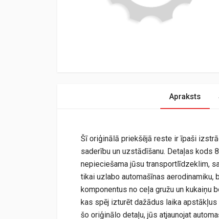
Apraksts
Šī oriģinālā priekšējā reste ir īpaši iz
saderību un uzstādīšanu. Detaļas kods 8
nepieciešama jūsu transportlīdzeklim, sa
tikai uzlabo automašīnas aerodinamiku, 
komponentus no ceļa gružu un kukaiņu bo
kas spēj izturēt dažādus laika apstākļus 
šo oriģinālo detaļu, jūs atjaunojat autom