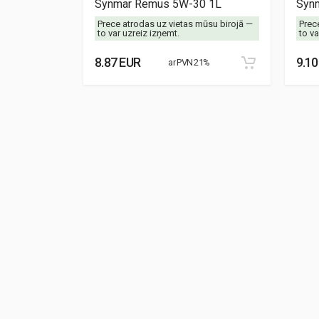
1L
Synmar Remus 5W-30 1L
Synm
mūsu birojā —
Prece atrodas uz vietas mūsu birojā —
Prec
to var uzreiz izņemt.
to va
8.87 EUR
9.10
21%
ar PVN 21%