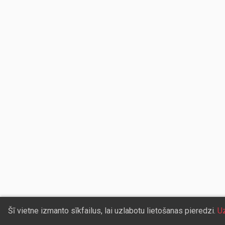
Šī vietne izmanto sīkfailus, lai uzlabotu lietošanas pieredzi.
Uz