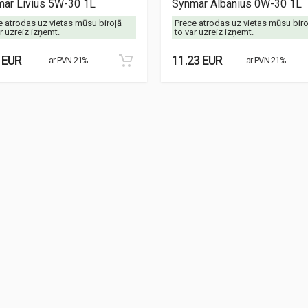
ar Livius 5W-30 1L
Synmar Albanius 0W-30 1L
e atrodas uz vietas mūsu birojā —
Prece atrodas uz vietas mūsu bir
r uzreiz izņemt.
to var uzreiz izņemt.
 EUR
11.23 EUR
ar PVN 21%
ar PVN 21%