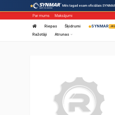
·
Mēs tagad esam oficiālais SYNMAR i
Par mums
Maksājumi
Riepas
Šķidrumi
SYNMAR
JA
Ražotāji
Atrunas