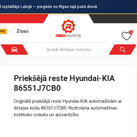
zplatītājs Latvijā — piegāde no Rīgas tajā pašā dienā
Ziņas
UNS
0
Priekšējā reste Hyundai-KIA
86551J7CB0
Oriģinālā priekšējā reste Hyundai-KIA automašīnām ar
detaļas kodu 86551J7CB0. Nodrošina automašīnas
estētisko izskatu un aizsardzību.