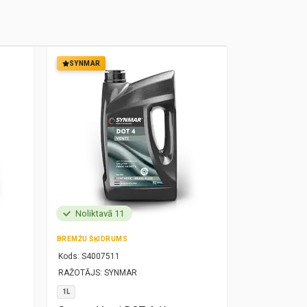
SYNMAR
SYNMAR
Noliktavā 11
Noliktavā
BREMŽU ŠĶIDRUMS
MOTOREĻĻA
Kods:
S4007511
Kods:
S10000
RAŽOTĀJS:
SYNMAR
RAŽOTĀJS:
SY
1L
5W30
1L