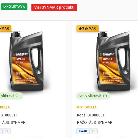
NOLIKTAVĀ
Visi SYNMAR produkti
NMAR
SYNMAR
oliktavā 21
Noliktavā 10
REĻĻA
MOTOREĻĻA
S1000011
Kods:
S1000081
TĀJS:
SYNMAR
RAŽOTĀJS:
SYNMAR
1L
0W30
1L