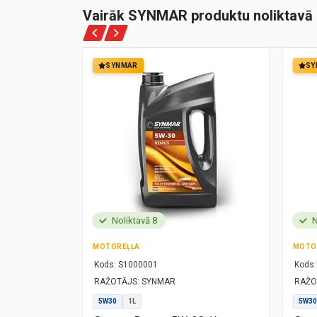
Vairāk SYNMAR produktu noliktavā
SYNMAR
SY
Noliktavā 8
N
MOTOREĻĻA
MOTO
Kods:
S1000001
Kods:
RAŽOTĀJS:
SYNMAR
RAŽO
5W30
1L
5W30