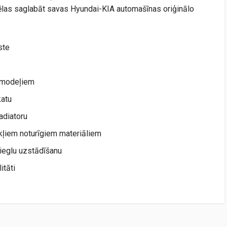
 vēlas saglabāt savas Hyundai-KIA automašīnas oriģinālo
ste
A modeļiem
katu
adiatoru
ākļiem noturīgiem materiāliem
ieglu uzstādīšanu
itāti