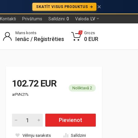
SKATĪT VISUS PRODUKTUS
Kontakti
Privātums
Salīdzini:
0
Valoda:
LV
Mans konts
Grozs
0
Ienāc / Reģistrēties
0 EUR
102.72 EUR
Noliktavā 2
ar PVN 21%
Pievienot
Vēlmju saraksts
Salīdzini