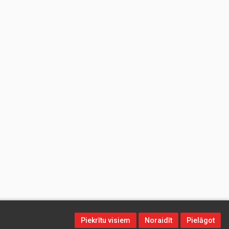
Piekrītu visiem
Noraidīt
Pielāgot