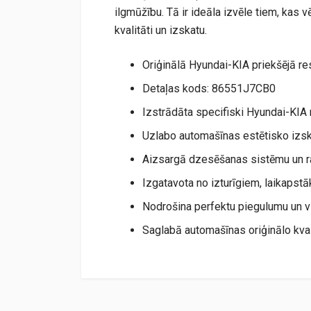
ilgmūžību. Tā ir ideāla izvēle tiem, kas
kvalitāti un izskatu.
Oriģinālā Hyundai-KIA priekšējā re
Detaļas kods: 86551J7CB0
Izstrādāta specifiski Hyundai-KI
Uzlabo automašīnas estētisko izs
Aizsargā dzesēšanas sistēmu un r
Izgatavota no izturīgiem, laikapst
Nodrošina perfektu piegulumu un v
Saglabā automašīnas oriģinālo kval