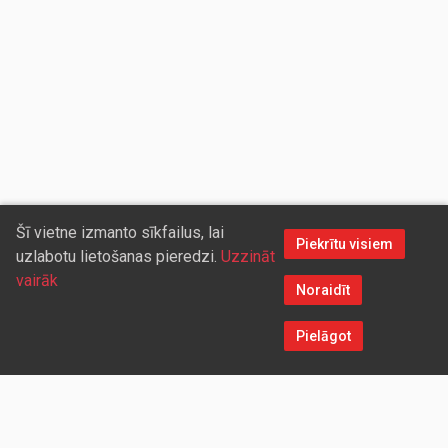
Šī vietne izmanto sīkfailus, lai
Piekrītu visiem
uzlabotu lietošanas pieredzi.
Uzzināt
vairāk
Noraidīt
Pielāgot
Sazinieties ar mums