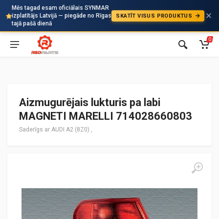
Mēs tagad esam oficiālais SYNMAR
izplatītājs Latvijā — piegāde no Rīgas
SKATĪT VISUS PRODUKTUS
Auto
tajā pašā dienā
0
Aizmugurējais lukturis pa labi
MAGNETI MARELLI 714028660803
Saderīgs ar AUDI A2 (8Z0) ,