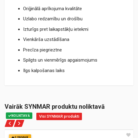
Oriģinālā aprīkojuma kvalitāte
Uzlabo redzamību un drošību
Izturīgs pret laikapstākļu ietekmi
Vienkārša uzstādīšana
Precīza piegrieztne
Spilgts un vienmērīgs apgaismojums
Ilgs kalpošanas laiks
AUDI
UZSTĀDĪŠANAS PUSE
pa labi
8Z0945096A
8Z0945096C
Vairāk SYNMAR produktu noliktavā
KREISĀS-/LABĀS PUSES KUSTĪBA
Labās puses kustībai
NOLIKTAVĀ
Visi SYNMAR produkti
PAPILDUS ARTIKULS/PAPILDUS INFORMĀCIJA
ar spuldzes turētāju
SYNMAR