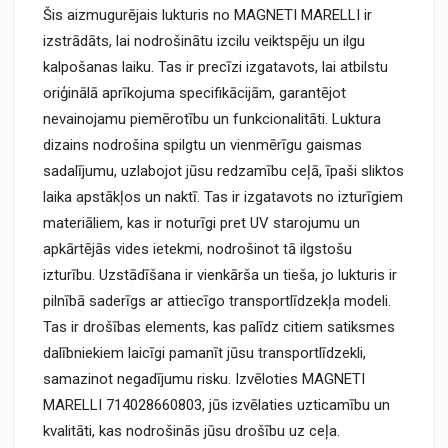
Šis aizmugurējais lukturis no MAGNETI MARELLI ir
izstrādāts, lai nodrošinātu izcilu veiktspēju un ilgu
kalpošanas laiku. Tas ir precīzi izgatavots, lai atbilstu
oriģinālā aprīkojuma specifikācijām, garantējot
nevainojamu piemērotību un funkcionalitāti. Luktura
dizains nodrošina spilgtu un vienmērīgu gaismas
sadalījumu, uzlabojot jūsu redzamību ceļā, īpaši sliktos
laika apstākļos un naktī. Tas ir izgatavots no izturīgiem
materiāliem, kas ir noturīgi pret UV starojumu un
apkārtējās vides ietekmi, nodrošinot tā ilgstošu
izturību. Uzstādīšana ir vienkārša un tieša, jo lukturis ir
pilnībā saderīgs ar attiecīgo transportlīdzekļa modeli.
Tas ir drošības elements, kas palīdz citiem satiksmes
dalībniekiem laicīgi pamanīt jūsu transportlīdzekli,
samazinot negadījumu risku. Izvēloties MAGNETI
MARELLI 714028660803, jūs izvēlaties uzticamību un
kvalitāti, kas nodrošinās jūsu drošību uz ceļa.