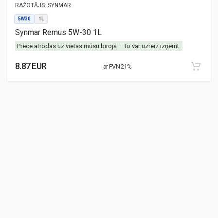
RAŽOTĀJS:
SYNMAR
5W30
1L
Synmar Remus 5W-30 1L
Prece atrodas uz vietas mūsu birojā — to var uzreiz izņemt.
8.87 EUR
ar PVN 21%