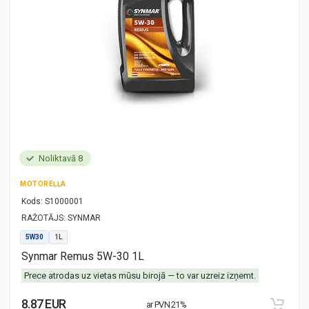
Noliktavā 8
MOTOREĻĻA
Kods:
S1000001
RAŽOTĀJS:
SYNMAR
5W30
1L
Synmar Remus 5W-30 1L
Prece atrodas uz vietas mūsu birojā — to var uzreiz izņemt.
8.87 EUR
ar PVN 21%