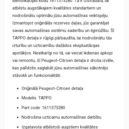
identifikācijas kodu 1611373280. Tā ir izstrādāta, lai
atbilstu augstākajiem kvalitātes standartiem un
nodrošinātu optimālu jūsu automašīnas veiktspēju.
Izmantojot oriģinālās rezerves daļas, jūs garantējat
savas automašīnas sistēmu saderību un ilgmūžību. Šī
TAPPO detaļa ir rūpīgi pārbaudīta, lai nodrošinātu tās
izturību un uzticamību dažādos ekspluatācijas
apstākļos. Neatkarīgi no tā, vai veicat ikdienas apkopi
vai remontu, šī Peugeot-Citroen detaļa ir droša izvēle,
kas palīdzēs saglabāt jūsu automašīnas sākotnējo
stāvokli un funkcionalitāti.
Oriģinālā Peugeot-Citroen detaļa
Modelis: TAPPO
Part code: 1611373280
Nodrošina uzticamu automašīnas darbību
Izgatavota atbilstoši augstiem kvalitātes