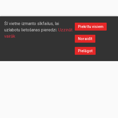
Šī vietne izmanto sīkfailus, lai
Piekrītu visiem
uzlabotu lietošanas pieredzi.
Uzzināt
vairāk
Noraidīt
Pielāgot
Sazinieties ar mums
Aicinām sadarboties vairumtirdzniecības partnerus, kuriem
piedāvāsim pievilcīgas atlaides un īpašus nosacījumus. Mēs
darīsim visu iespējamo, lai jūs ērti un ātri saņemtu vietnē
pasūtītās preces. Vēlamies radīt labvēlīgu vidi un apstākļus
abpusēji izdevīgai ilgtermiņa sadarbībai ar mūsu klientiem un
sadarbības partneriem!