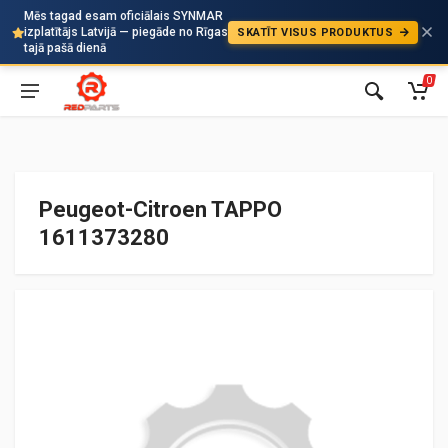
Mēs tagad esam oficiālais SYNMAR
izplatītājs Latvijā — piegāde no Rīgas
SKATĪT VISUS PRODUKTUS
Auto
tajā pašā dienā
0
Peugeot-Citroen TAPPO
1611373280