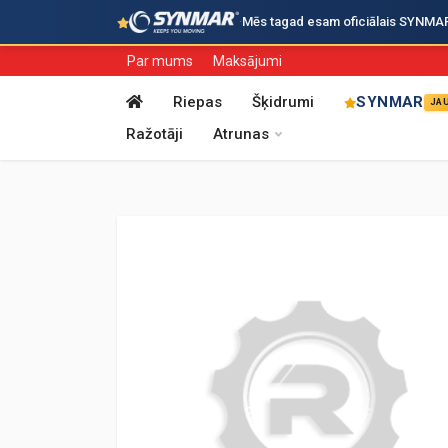
·
Mēs tagad esam oficiālais SYNMAR i
Par mums
Maksājumi
Riepas
Šķidrumi
SYNMAR
JA
Ražotāji
Atrunas