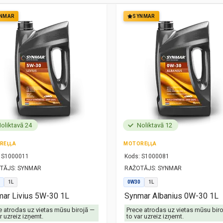
NMAR
SYNMAR
oliktavā 24
Noliktavā 12
REĻĻA
MOTOREĻĻA
S1000011
Kods:
S1000081
TĀJS:
SYNMAR
RAŽOTĀJS:
SYNMAR
1L
0W30
1L
ar Livius 5W-30 1L
Synmar Albanius 0W-30 1L
e atrodas uz vietas mūsu birojā —
Prece atrodas uz vietas mūsu bir
r uzreiz izņemt.
to var uzreiz izņemt.