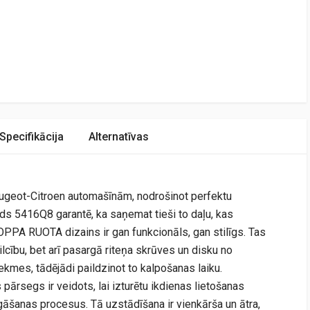
Specifikācija
Alternatīvas
Peugeot-Citroen automašīnām, nodrošinot perfektu
ods 5416Q8 garantē, ka saņemat tieši to daļu, kas
OPPA RUOTA dizains ir gan funkcionāls, gan stilīgs. Tas
lcību, bet arī pasargā riteņa skrūves un disku no
kmes, tādējādi paildzinot to kalpošanas laiku.
 pārsegs ir veidots, lai izturētu ikdienas lietošanas
gāšanas procesus. Tā uzstādīšana ir vienkārša un ātra,