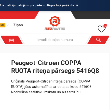
zplatītājs Latvijā — piegāde no Rīgas tajā pašā dienā
Ziņas
UNS
0
Peugeot-Citroen COPPA
RUOTA riteņa pārsegs 5416Q8
Oriģināls Peugeot-Citroen riteņa pārsegs (COPPA
RUOTA) jūsu automašīnai ar detaļas kodu 5416Q8.
Nodrošina estētisku izskatu un aizsardzību.