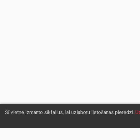
Šī vietne izmanto sīkfailus, lai uzlabotu lietošanas pieredzi.
Uz