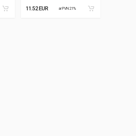
11.52 EUR
8.87 EUR
ar PVN 21%