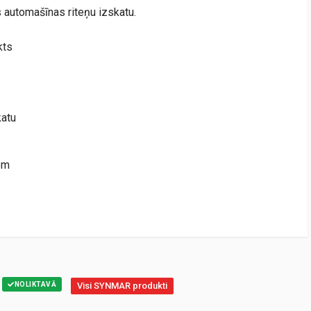
as automašīnas riteņu izskatu.
kts
katu
em
NOLIKTAVĀ
Visi SYNMAR produkti