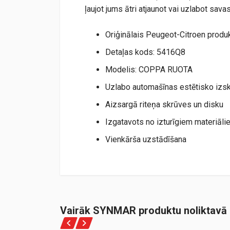
ļaujot jums ātri atjaunot vai uzlabot sav
Oriģinālais Peugeot-Citroen produ
Detaļas kods: 5416Q8
Modelis: COPPA RUOTA
Uzlabo automašīnas estētisko izs
Aizsargā riteņa skrūves un disku
Izgatavots no izturīgiem materiāli
Vienkārša uzstādīšana
Vairāk SYNMAR produktu noliktavā