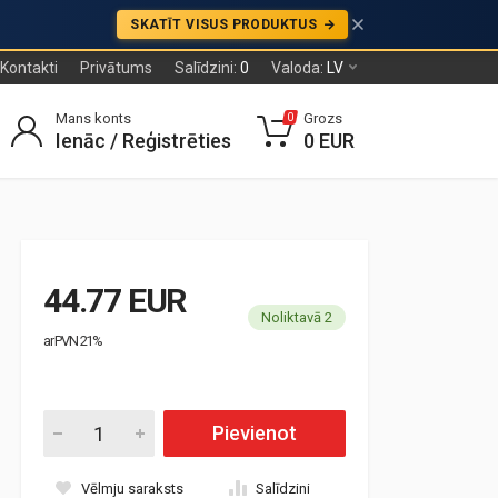
SKATĪT VISUS PRODUKTUS
Kontakti
Privātums
Salīdzini:
0
Valoda:
LV
Mans konts
Grozs
0
Ienāc / Reģistrēties
0 EUR
44.77 EUR
Noliktavā 2
ar PVN 21%
Pievienot
Vēlmju saraksts
Salīdzini