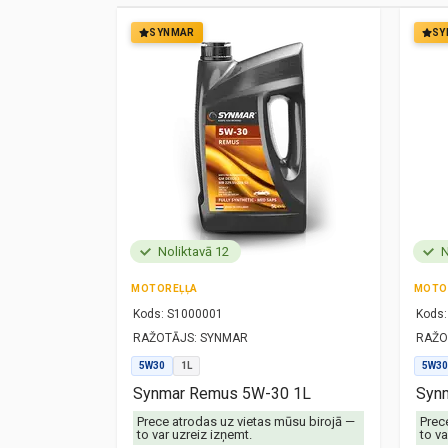
SYNMAR
SY
Noliktavā 12
N
MOTOREĻĻA
MOTO
Kods:
S1000001
Kods:
RAŽOTĀJS:
SYNMAR
RAŽO
5W30
1L
5W30
1L
Synmar Remus 5W-30 1L
Synm
mūsu birojā —
Prece atrodas uz vietas mūsu birojā —
Prec
to var uzreiz izņemt.
to va