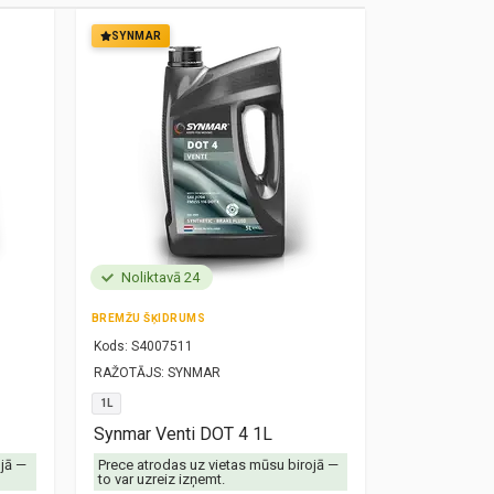
SYNMAR
SYNMAR
Noliktavā 24
Noliktavā
BREMŽU ŠĶIDRUMS
MOTOREĻĻA
Kods:
S4007511
Kods:
S10000
RAŽOTĀJS:
SYNMAR
RAŽOTĀJS:
SY
1L
5W30
1L
Synmar Venti DOT 4 1L
Synmar Re
ojā —
Prece atrodas uz vietas mūsu birojā —
Prece atrodas
to var uzreiz izņemt.
to var uzreiz 