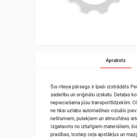
Apraksts
Šis riteņa pārsegs ir īpaši izstrādāts 
saderību un oriģinālu izskatu. Detaļas k
nepieciešama jūsu transportlīdzeklim. C
ne tikai uzlabo automašīnas vizuālo pievi
netīrumiem, putekļiem un atmosfēras iete
Izgatavots no izturīgiem materiāliem, šis
prasības, tostarp ceļa apstākļus un maz