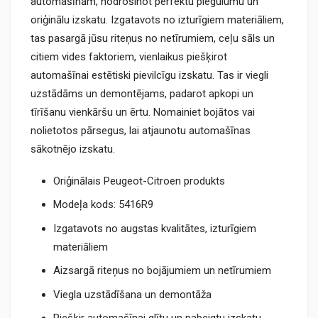
automašīnām, nodrošinot perfektu piegulumu un
oriģinālu izskatu. Izgatavots no izturīgiem materiāliem,
tas pasargā jūsu riteņus no netīrumiem, ceļu sāls un
citiem vides faktoriem, vienlaikus piešķirot
automašīnai estētiski pievilcīgu izskatu. Tas ir viegli
uzstādāms un demontējams, padarot apkopi un
tīrīšanu vienkāršu un ērtu. Nomainiet bojātos vai
nolietotos pārsegus, lai atjaunotu automašīnas
sākotnējo izskatu.
Oriģinālais Peugeot-Citroen produkts
Modeļa kods: 5416R9
Izgatavots no augstas kvalitātes, izturīgiem
materiāliem
Aizsargā riteņus no bojājumiem un netīrumiem
Viegla uzstādīšana un demontāža