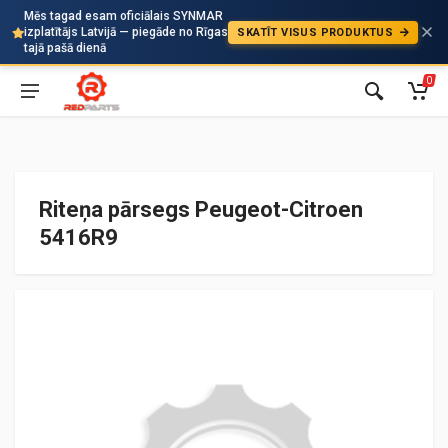
Mēs tagad esam oficiālais SYNMAR
izplatītājs Latvijā — piegāde no Rīgas
SKATĪT VISUS PRODUKTUS
Auto
tajā pašā dienā
0
Riteņa pārsegs Peugeot-Citroen
5416R9