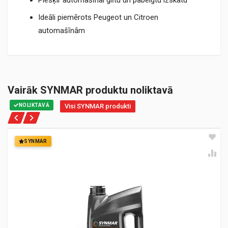
Piešķir automašīnai glītu un pabeigtu izskatu
Ideāli piemērots Peugeot un Citroen
automašīnām
Vairāk SYNMAR produktu noliktavā
NOLIKTAVĀ
Visi SYNMAR produkti
SYNMAR