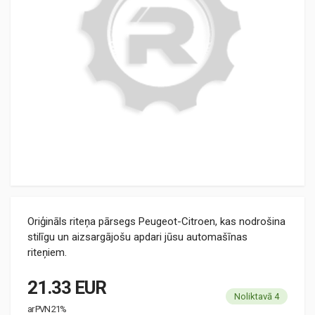
Oriģināls riteņa pārsegs Peugeot-Citroen, kas nodrošina
stilīgu un aizsargājošu apdari jūsu automašīnas
riteņiem.
21.33 EUR
Noliktavā 4
ar PVN 21%