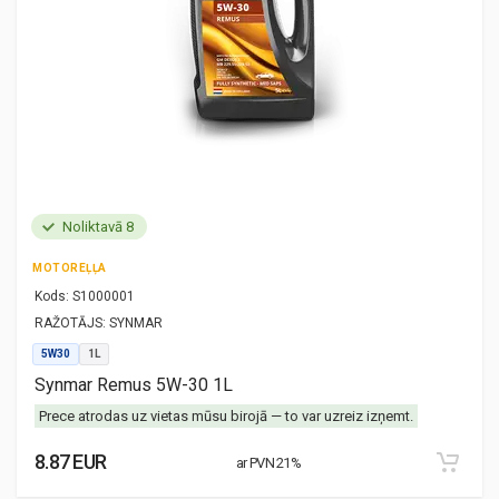
Noliktavā 8
MOTOREĻĻA
Kods:
S1000001
RAŽOTĀJS:
SYNMAR
5W30
1L
Synmar Remus 5W-30 1L
Prece atrodas uz vietas mūsu birojā — to var uzreiz izņemt.
8.87 EUR
ar PVN 21%