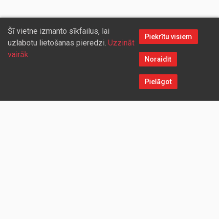
Šī vietne izmanto sīkfailus, lai
Piekrītu visiem
uzlabotu lietošanas pieredzi.
Uzzināt
vairāk
Noraidīt
Pielāgot
Sazinieties ar mums
Aicinām sadarboties vairumtirdzniecības partnerus, kuriem
piedāvāsim pievilcīgas atlaides un īpašus nosacījumus. Mēs
darīsim visu iespējamo, lai jūs ērti un ātri saņemtu vietnē
pasūtītās preces. Vēlamies radīt labvēlīgu vidi un apstākļus
abpusēji izdevīgai ilgtermiņa sadarbībai ar mūsu klientiem un
sadarbības partneriem!