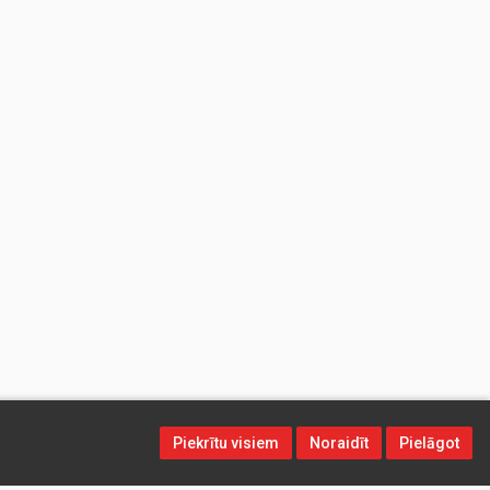
Piekrītu visiem
Noraidīt
Pielāgot