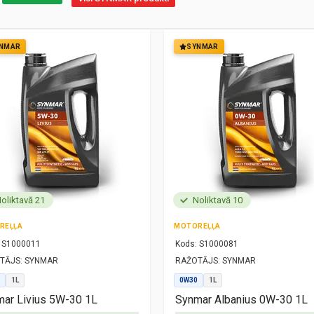
NMAR
SYNMAR
oliktavā 21
Noliktavā 10
REĻĻA
MOTOREĻĻA
S1000011
Kods:
S1000081
TĀJS:
SYNMAR
RAŽOTĀJS:
SYNMAR
1L
0W30
1L
ar Livius 5W-30 1L
Synmar Albanius 0W-30 1L