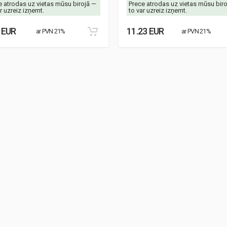
e atrodas uz vietas mūsu birojā —
Prece atrodas uz vietas mūsu bir
r uzreiz izņemt.
to var uzreiz izņemt.
 EUR
11.23 EUR
ar PVN 21%
ar PVN 21%