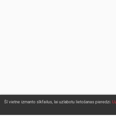
Šī vietne izmanto sīkfailus, lai uzlabotu lietošanas pieredzi.
Uz