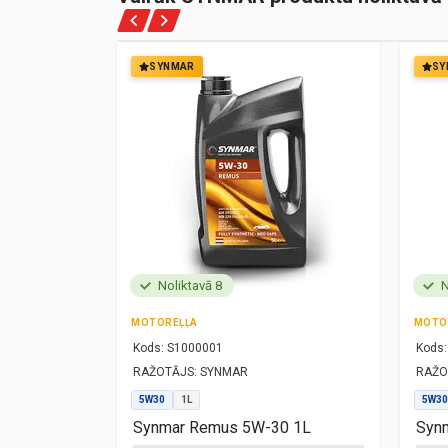
SYNMAR
SY
Noliktavā 8
N
MOTOREĻĻA
MOTO
Kods:
S1000001
Kods:
RAŽOTĀJS:
SYNMAR
RAŽO
5W30
1L
5W30
1L
Synmar Remus 5W-30 1L
Synm