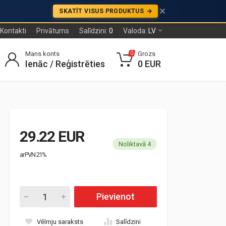
SKATĪT VISUS PRODUKTUS
Kontakti
Privātums
Salīdzini:
0
Valoda:
LV
Mans konts
Grozs
0
Ienāc / Reģistrēties
0 EUR
29.22 EUR
Noliktavā 4
ar PVN 21%
Pievienot
Vēlmju saraksts
Salīdzini