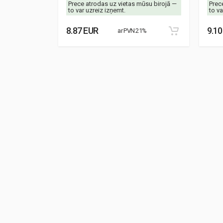
mūsu birojā —
Prece atrodas uz vietas mūsu birojā —
Prec
to var uzreiz izņemt.
to va
8.87 EUR
9.10
21%
ar PVN 21%