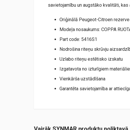
savietojamību un augstāko kvalitāti, kas 
Oriģinālā Peugeot-Citroen rezerve
Modeļa nosaukums: COPPA RUOT
Part code: 5416S1
Nodrošina riteņu skrūvju aizsardzī
Uzlabo riteņu estētisko izskatu
Izgatavota no izturīgiem materiāli
Vienkārša uzstādīšana
Garantēta savietojamība ar attiec
Vairāk SYNMAR produktu noliktavā