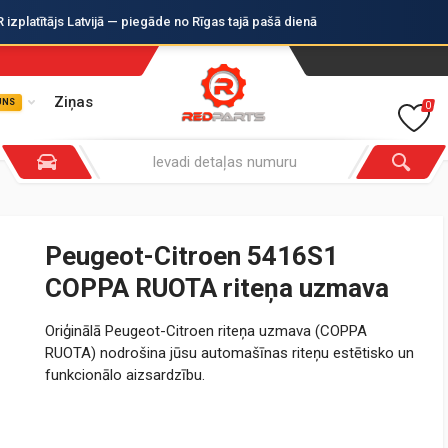
zplatītājs Latvijā — piegāde no Rīgas tajā pašā dienā
Ziņas
UNS
0
Peugeot-Citroen 5416S1
COPPA RUOTA riteņa uzmava
Oriģinālā Peugeot-Citroen riteņa uzmava (COPPA
RUOTA) nodrošina jūsu automašīnas riteņu estētisko un
funkcionālo aizsardzību.