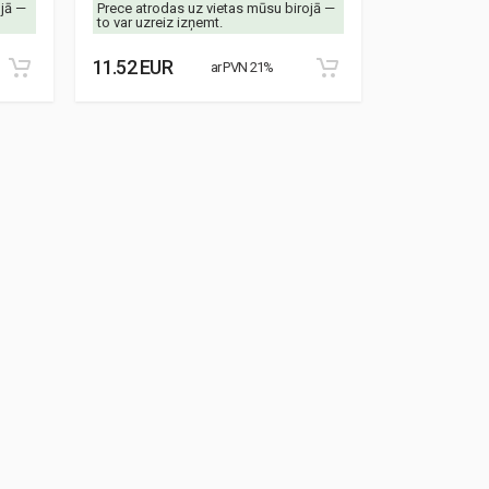
ojā —
Prece atrodas uz vietas mūsu birojā —
Prece atrodas
to var uzreiz izņemt.
to var uzreiz 
11.52 EUR
8.87 EUR
ar PVN 21%