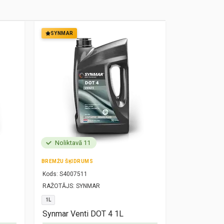
SYNMAR
SYNMAR
Noliktavā 11
Noliktavā
BREMŽU ŠĶIDRUMS
MOTOREĻĻA
Kods:
S4007511
Kods:
S10000
RAŽOTĀJS:
SYNMAR
RAŽOTĀJS:
SY
1L
5W30
1L
Synmar Venti DOT 4 1L
Synmar Re