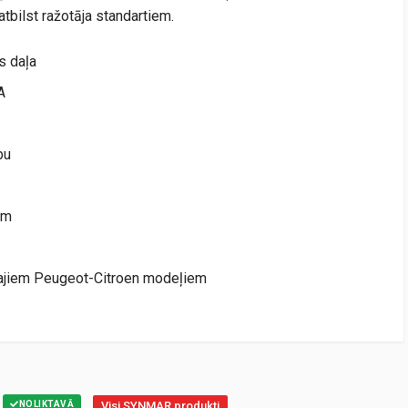
atbilst ražotāja standartiem.
s daļa
A
bu
em
īgajiem Peugeot-Citroen modeļiem
NOLIKTAVĀ
Visi SYNMAR produkti