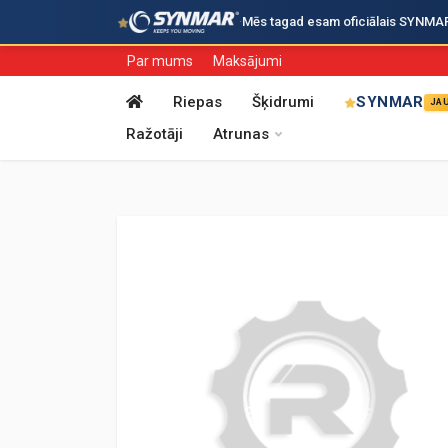
·
Mēs tagad esam oficiālais SYNMAR i
Par mums
Maksājumi
Riepas
Šķidrumi
SYNMAR
JA
Ražotāji
Atrunas