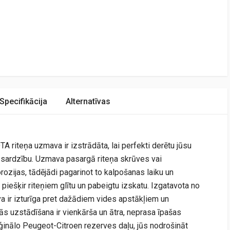
Specifikācija
Alternatīvas
iteņa uzmava ir izstrādāta, lai perfekti derētu jūsu
izsardzību. Uzmava pasargā riteņa skrūves vai
ozijas, tādējādi pagarinot to kalpošanas laiku un
 piešķir riteņiem glītu un pabeigtu izskatu. Izgatavota no
a ir izturīga pret dažādiem vides apstākļiem un
Tās uzstādīšana ir vienkārša un ātra, neprasa īpašas
ģinālo Peugeot-Citroen rezerves daļu, jūs nodrošināt