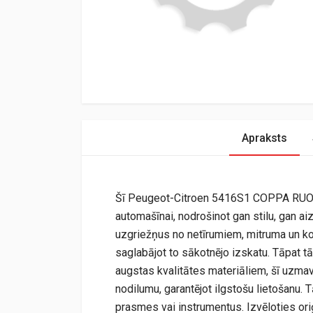
Apraksts
Šī Peugeot-Citroen 5416S1 COPPA RUOTA r
automašīnai, nodrošinot gan stilu, gan a
uzgriežņus no netīrumiem, mitruma un kor
saglabājot to sākotnējo izskatu. Tāpat tā
augstas kvalitātes materiāliem, šī uzmav
nodilumu, garantējot ilgstošu lietošanu. 
prasmes vai instrumentus. Izvēloties ori