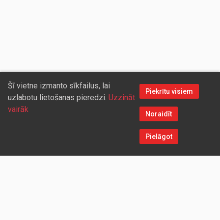
Šī vietne izmanto sīkfailus, lai
Piekrītu visiem
uzlabotu lietošanas pieredzi.
Uzzināt
vairāk
Noraidīt
Pielāgot
Sazinieties ar mums
Aicinām sadarboties vairumtirdzniecības partnerus, kuriem
piedāvāsim pievilcīgas atlaides un īpašus nosacījumus. Mēs