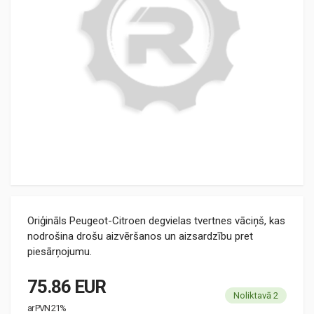
Oriģināls Peugeot-Citroen degvielas tvertnes vāciņš, kas
nodrošina drošu aizvēršanos un aizsardzību pret
piesārņojumu.
75.86 EUR
Noliktavā 2
ar PVN 21%