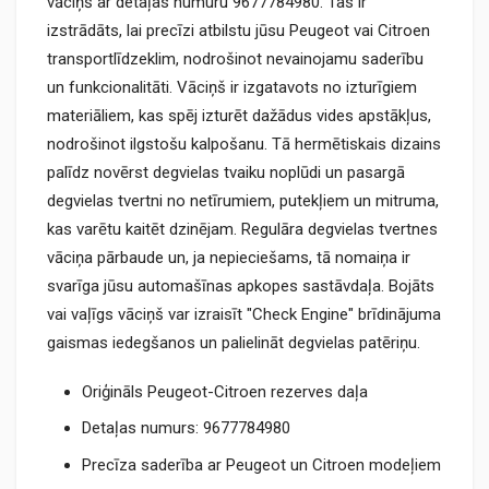
vāciņš ar detaļas numuru 9677784980. Tas ir
izstrādāts, lai precīzi atbilstu jūsu Peugeot vai Citroen
transportlīdzeklim, nodrošinot nevainojamu saderību
un funkcionalitāti. Vāciņš ir izgatavots no izturīgiem
materiāliem, kas spēj izturēt dažādus vides apstākļus,
nodrošinot ilgstošu kalpošanu. Tā hermētiskais dizains
palīdz novērst degvielas tvaiku noplūdi un pasargā
degvielas tvertni no netīrumiem, putekļiem un mitruma,
kas varētu kaitēt dzinējam. Regulāra degvielas tvertnes
vāciņa pārbaude un, ja nepieciešams, tā nomaiņa ir
svarīga jūsu automašīnas apkopes sastāvdaļa. Bojāts
vai vaļīgs vāciņš var izraisīt "Check Engine" brīdinājuma
gaismas iedegšanos un palielināt degvielas patēriņu.
Oriģināls Peugeot-Citroen rezerves daļa
Detaļas numurs: 9677784980
Precīza saderība ar Peugeot un Citroen modeļiem