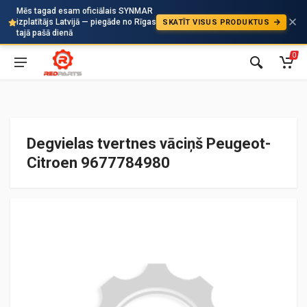
Mēs tagad esam oficiālais SYNMAR
izplatītājs Latvijā — piegāde no Rīgas
SKATĪT VISUS PRODUKTUS
Auto
tajā pašā dienā
0
Degvielas tvertnes vāciņš Peugeot-
Citroen 9677784980