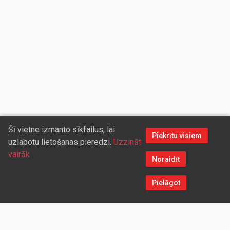
Šī vietne izmanto sīkfailus, lai
Piekrītu visiem
uzlabotu lietošanas pieredzi.
Uzzināt
vairāk
Noraidīt
Pielāgot