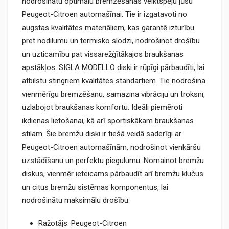
nodrošinātu optimālu bremzēšanas veiktspēju jūsu
Peugeot-Citroen automašīnai. Tie ir izgatavoti no
augstas kvalitātes materiāliem, kas garantē izturību
pret nodilumu un termisko slodzi, nodrošinot drošību
un uzticamību pat vissarežģītākajos braukšanas
apstākļos. SIGLA MODELLO diski ir rūpīgi pārbaudīti, lai
atbilstu stingriem kvalitātes standartiem. Tie nodrošina
vienmērīgu bremzēšanu, samazina vibrāciju un troksni,
uzlabojot braukšanas komfortu. Ideāli piemēroti
ikdienas lietošanai, kā arī sportiskākam braukšanas
stilam. Šie bremžu diski ir tiešā veidā saderīgi ar
Peugeot-Citroen automašīnām, nodrošinot vienkāršu
uzstādīšanu un perfektu piegulumu. Nomainot bremžu
diskus, vienmēr ieteicams pārbaudīt arī bremžu klučus
un citus bremžu sistēmas komponentus, lai
nodrošinātu maksimālu drošību.
Ražotājs: Peugeot-Citroen