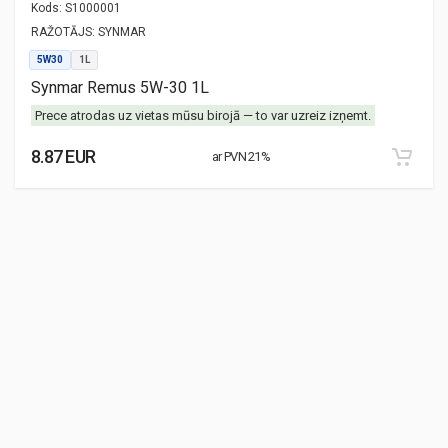
Kods:
S1000001
RAŽOTĀJS:
SYNMAR
5W30
1L
Synmar Remus 5W-30 1L
Prece atrodas uz vietas mūsu birojā — to var uzreiz izņemt.
8.87 EUR
ar PVN 21%