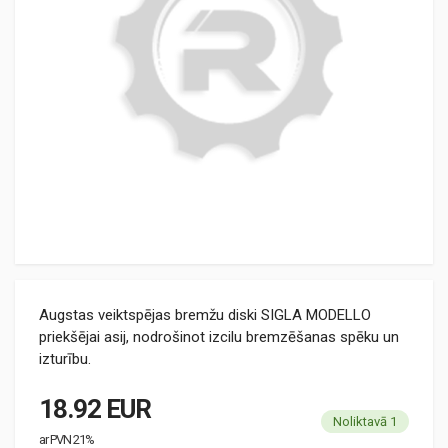
Augstas veiktspējas bremžu diski SIGLA MODELLO
priekšējai asij, nodrošinot izcilu bremzēšanas spēku un
izturību.
18.92 EUR
Noliktavā 1
ar PVN 21%