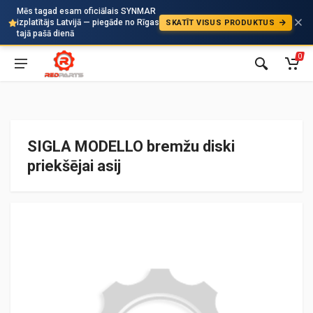
Mēs tagad esam oficiālais SYNMAR
izplatītājs Latvijā — piegāde no Rīgas
SKATĪT VISUS PRODUKTUS
Auto
tajā pašā dienā
0
SIGLA MODELLO bremžu diski
priekšējai asij