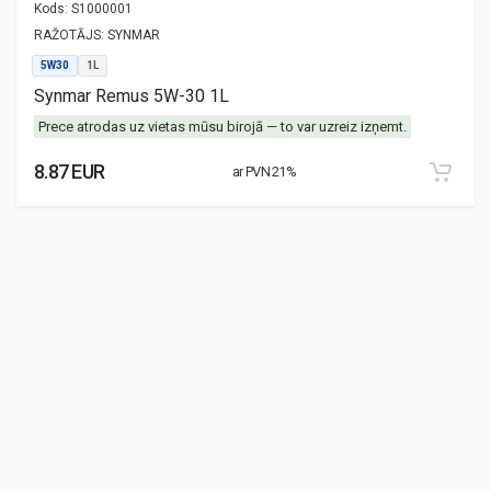
Kods:
S1000001
RAŽOTĀJS:
SYNMAR
5W30
1L
Synmar Remus 5W-30 1L
Prece atrodas uz vietas mūsu birojā — to var uzreiz izņemt.
8.87 EUR
ar PVN 21%