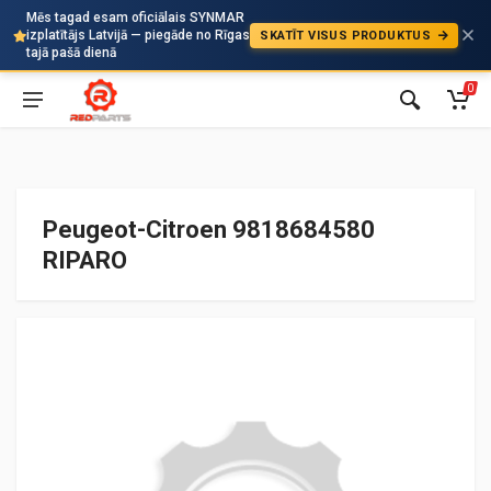
Mēs tagad esam oficiālais SYNMAR
izplatītājs Latvijā — piegāde no Rīgas
SKATĪT VISUS PRODUKTUS
Auto
tajā pašā dienā
0
Peugeot-Citroen 9818684580
RIPARO