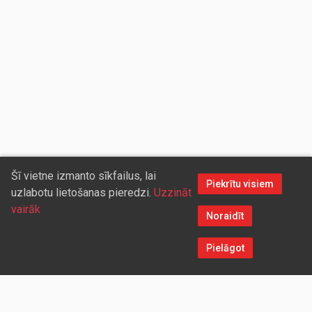
Šī vietne izmanto sīkfailus, lai
Piekrītu visiem
uzlabotu lietošanas pieredzi.
Uzzināt
vairāk
Noraidīt
Pielāgot