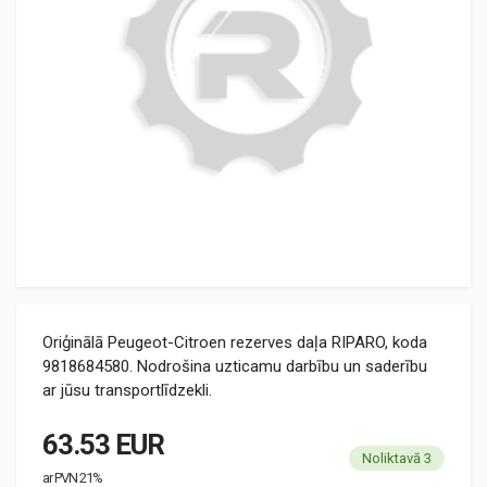
Oriģinālā Peugeot-Citroen rezerves daļa RIPARO, koda
9818684580. Nodrošina uzticamu darbību un saderību
ar jūsu transportlīdzekli.
63.53 EUR
Noliktavā 3
ar PVN 21%