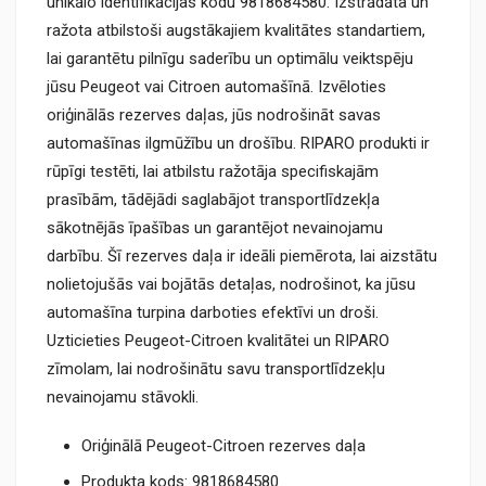
unikālo identifikācijas kodu 9818684580. Izstrādāta un
ražota atbilstoši augstākajiem kvalitātes standartiem,
lai garantētu pilnīgu saderību un optimālu veiktspēju
jūsu Peugeot vai Citroen automašīnā. Izvēloties
oriģinālās rezerves daļas, jūs nodrošināt savas
automašīnas ilgmūžību un drošību. RIPARO produkti ir
rūpīgi testēti, lai atbilstu ražotāja specifiskajām
prasībām, tādējādi saglabājot transportlīdzekļa
sākotnējās īpašības un garantējot nevainojamu
darbību. Šī rezerves daļa ir ideāli piemērota, lai aizstātu
nolietojušās vai bojātās detaļas, nodrošinot, ka jūsu
automašīna turpina darboties efektīvi un droši.
Uzticieties Peugeot-Citroen kvalitātei un RIPARO
zīmolam, lai nodrošinātu savu transportlīdzekļu
nevainojamu stāvokli.
Oriģinālā Peugeot-Citroen rezerves daļa
Produkta kods: 9818684580